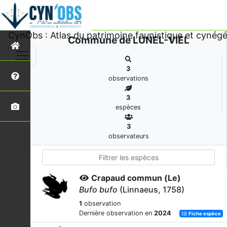
CynObs : Atlas du patrimoine faunistique et cynégé
Commune de LUNEL-VIEL
3
observations
3
espèces
3
observateurs
Crapaud commun (Le)
Bufo bufo
(Linnaeus, 1758)
1
observation
Dernière observation en
2024
Fiche espèce