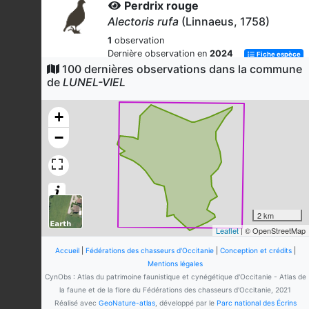
Perdrix rouge
Alectoris rufa
(Linnaeus, 1758)
1
observation
Dernière observation en
2024
Fiche espèce
100 dernières observations dans la commune
Lapin de garenne
de
LUNEL-VIEL
Oryctolagus cuniculus
(Linnaeus,
1758)
+
1
observation
−
Dernière observation en
2024
Fiche espèce
2 km
Leaflet
| © OpenStreetMap
Accueil
|
Fédérations des chasseurs d'Occitanie
|
Conception et crédits
|
Mentions légales
CynObs : Atlas du patrimoine faunistique et cynégétique d'Occitanie - Atlas de
la faune et de la flore du Fédérations des chasseurs d'Occitanie, 2021
Réalisé avec
GeoNature-atlas
, développé par le
Parc national des Écrins