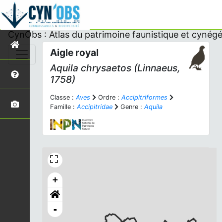
CynObs : Atlas du patrimoine faunistique et cynégé
Aigle royal
Aquila chrysaetos
(Linnaeus,
1758)
Classe :
Aves
Ordre :
Accipitriformes
Famille :
Accipitridae
Genre :
Aquila
+
-