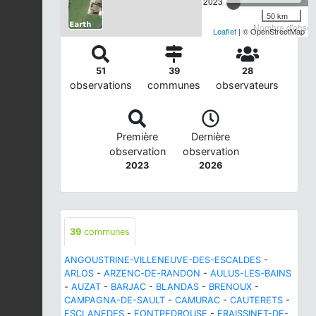
2023
50 km
Nombre d'observ
Leaflet
| © OpenStreetMap
51
39
28
observations
communes
observateurs
Première
Dernière
observation
observation
2023
2026
39
communes
ANGOUSTRINE-VILLENEUVE-DES-ESCALDES
-
ARLOS
-
ARZENC-DE-RANDON
-
AULUS-LES-BAINS
-
AUZAT
-
BARJAC
-
BLANDAS
-
BRENOUX
-
CAMPAGNA-DE-SAULT
-
CAMURAC
-
CAUTERETS
-
ESCLANEDES
-
FONTPEDROUSE
-
FRAISSINET-DE-