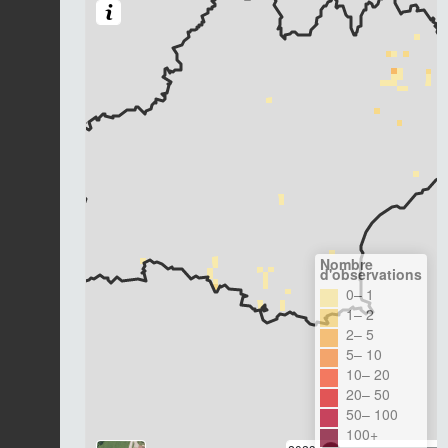
Nombre
d'observations
0– 1
1– 2
2– 5
5– 10
10– 20
20– 50
50– 100
100+