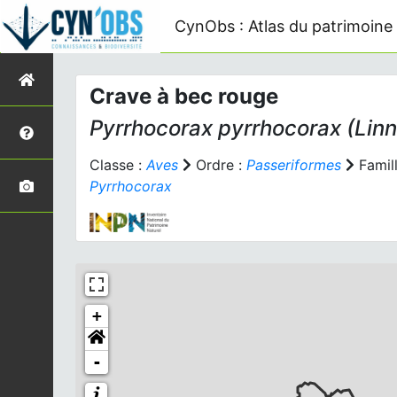
CynObs : Atlas du patrimoine 
Crave à bec rouge
Pyrrhocorax pyrrhocorax
(Linn
Classe :
Aves
Ordre :
Passeriformes
Famill
Pyrrhocorax
+
-