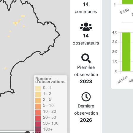
14
communes
14
observateurs
Première
observation
Nombre
d'observations
2023
0– 1
1– 2
2– 5
5– 10
Dernière
10– 20
observation
20– 50
2026
50– 100
100+