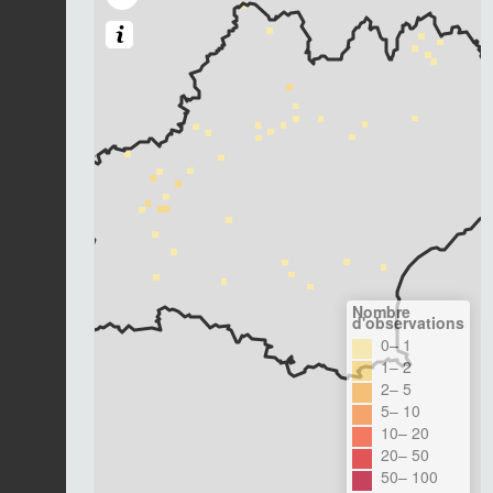
Nombre
d'observations
0– 1
1– 2
2– 5
5– 10
10– 20
20– 50
50– 100