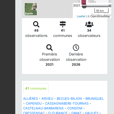
100+
2021
50 km
Nombre d'observ
Leaflet
| © OpenStreetMap
48
41
34
observations
communes
observateurs
Première
Dernière
observation
observation
2021
2026
41
communes
ALLIÈRES
-
ARVIEU
-
BEZUES-BAJON
-
BRUNIQUEL
-
CAPENDU
-
CASSAGNABERE-TOURNAS
-
CASTELNAU-BARBARENS
-
CONDOM
-
CRESSENSAC
-
FLEURANCE
-
GIMAT
-
HAULIES
-