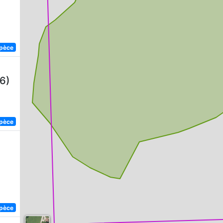
spèce
6)
spèce
spèce