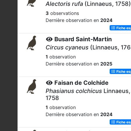
Alectoris rufa
(Linnaeus, 1758)
3
observations
Dernière observation en
2024
Fiche e
Busard Saint-Martin
Circus cyaneus
(Linnaeus, 176
1
observation
Dernière observation en
2025
Fiche e
Faisan de Colchide
Phasianus colchicus
Linnaeus,
1758
1
observation
Dernière observation en
2024
Fiche e