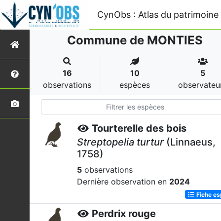
CynObs : Atlas du patrimoine 
Commune de MONTIES
16
10
5
observations
espèces
observateu
Tourterelle des bois
Streptopelia turtur
(Linnaeus,
1758)
5
observations
Dernière observation en
2024
Fiche e
Perdrix rouge