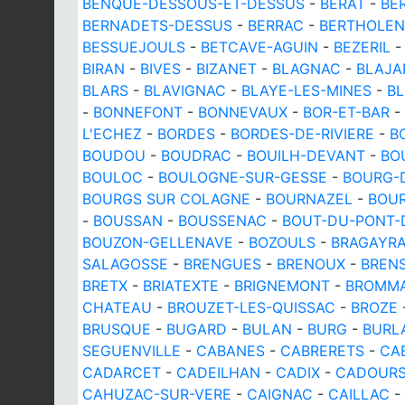
BENQUE-DESSOUS-ET-DESSUS
-
BERAT
-
BE
BERNADETS-DESSUS
-
BERRAC
-
BERTHOLEN
BESSUEJOULS
-
BETCAVE-AGUIN
-
BEZERIL
BIRAN
-
BIVES
-
BIZANET
-
BLAGNAC
-
BLAJA
BLARS
-
BLAVIGNAC
-
BLAYE-LES-MINES
-
BL
-
BONNEFONT
-
BONNEVAUX
-
BOR-ET-BAR
-
L'ECHEZ
-
BORDES
-
BORDES-DE-RIVIERE
-
B
BOUDOU
-
BOUDRAC
-
BOUILH-DEVANT
-
BO
BOULOC
-
BOULOGNE-SUR-GESSE
-
BOURG-D
BOURGS SUR COLAGNE
-
BOURNAZEL
-
BOU
-
BOUSSAN
-
BOUSSENAC
-
BOUT-DU-PONT-
BOUZON-GELLENAVE
-
BOZOULS
-
BRAGAYR
SALAGOSSE
-
BRENGUES
-
BRENOUX
-
BREN
BRETX
-
BRIATEXTE
-
BRIGNEMONT
-
BROMM
CHATEAU
-
BROUZET-LES-QUISSAC
-
BROZE
BRUSQUE
-
BUGARD
-
BULAN
-
BURG
-
BURL
SEGUENVILLE
-
CABANES
-
CABRERETS
-
CA
CADARCET
-
CADEILHAN
-
CADIX
-
CADOUR
CAHUZAC-SUR-VERE
-
CAIGNAC
-
CAILLAC
-