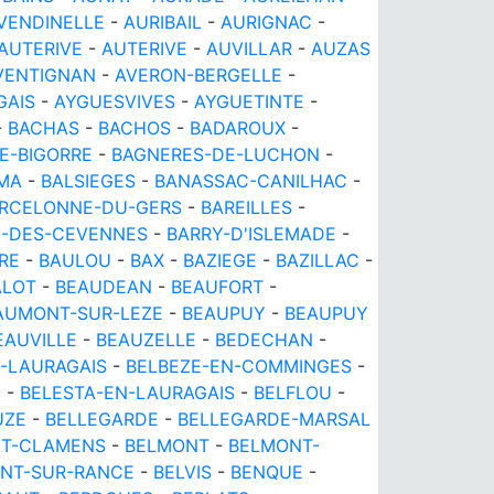
VENDINELLE
-
AURIBAIL
-
AURIGNAC
-
AUTERIVE
-
AUTERIVE
-
AUVILLAR
-
AUZAS
VENTIGNAN
-
AVERON-BERGELLE
-
GAIS
-
AYGUESVIVES
-
AYGUETINTE
-
-
BACHAS
-
BACHOS
-
BADAROUX
-
E-BIGORRE
-
BAGNERES-DE-LUCHON
-
MA
-
BALSIEGES
-
BANASSAC-CANILHAC
-
RCELONNE-DU-GERS
-
BAREILLES
-
E-DES-CEVENNES
-
BARRY-D'ISLEMADE
-
RE
-
BAULOU
-
BAX
-
BAZIEGE
-
BAZILLAC
-
ALOT
-
BEAUDEAN
-
BEAUFORT
-
AUMONT-SUR-LEZE
-
BEAUPUY
-
BEAUPUY
EAUVILLE
-
BEAUZELLE
-
BEDECHAN
-
-LAURAGAIS
-
BELBEZE-EN-COMMINGES
-
C
-
BELESTA-EN-LAURAGAIS
-
BELFLOU
-
UZE
-
BELLEGARDE
-
BELLEGARDE-MARSAL
NT-CLAMENS
-
BELMONT
-
BELMONT-
NT-SUR-RANCE
-
BELVIS
-
BENQUE
-