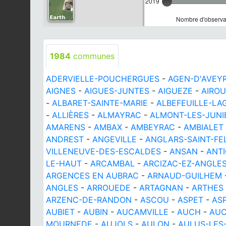
2019
Nombre d'observat
1984
communes
ADERVIELLE-POUCHERGUES
-
AGEN-D'AVEY
AIGNES
-
AIGUES-JUNTES
-
AIGUEZE
-
AIRO
-
ALBARET-SAINTE-MARIE
-
ALBEFEUILLE-LA
-
ALLIÈRES
-
ALMAYRAC
-
ALMONT-LES-JUNI
AMARENS
-
AMBAX
-
AMBEYRAC
-
AMBIALET
ANDREST
-
ANGEVILLE
-
ANGLARS-SAINT-FEL
VILLENEUVE-DES-ESCALDES
-
ANSAN
-
ANT
LE-HAUT
-
ARCAMBAL
-
ARCIZAC-EZ-ANGLE
ARGENCES EN AUBRAC
-
ARNAUD-GUILHEM
ANGLES
-
ARROUEDE
-
ARTAGNAN
-
ARTHES
ARZENC-DE-RANDON
-
ASCOU
-
ASPET
-
AS
AUBIET
-
AUBIN
-
AUCAMVILLE
-
AUCH
-
AU
MOURNEDE
-
AUJOLS
-
AULON
-
AULUS-LES