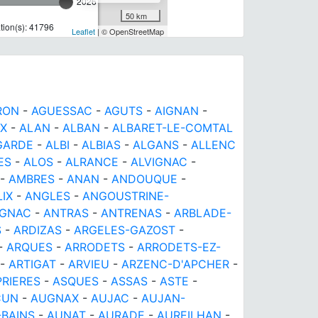
2026
50 km
ion(s): 41796
Leaflet
| © OpenStreetMap
RON
-
AGUESSAC
-
AGUTS
-
AIGNAN
-
UX
-
ALAN
-
ALBAN
-
ALBARET-LE-COMTAL
GARDE
-
ALBI
-
ALBIAS
-
ALGANS
-
ALLENC
ES
-
ALOS
-
ALRANCE
-
ALVIGNAC
-
-
AMBRES
-
ANAN
-
ANDOUQUE
-
IX
-
ANGLES
-
ANGOUSTRINE-
IGNAC
-
ANTRAS
-
ANTRENAS
-
ARBLADE-
S
-
ARDIZAS
-
ARGELES-GAZOST
-
-
ARQUES
-
ARRODETS
-
ARRODETS-EZ-
-
ARTIGAT
-
ARVIEU
-
ARZENC-D'APCHER
-
PRIERES
-
ASQUES
-
ASSAS
-
ASTE
-
CUN
-
AUGNAX
-
AUJAC
-
AUJAN-
-BAINS
-
AUNAT
-
AURADE
-
AUREILHAN
-