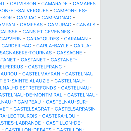
NT
-
CALVISSON
-
CAMARADE
-
CAMARES
ON-ET-SALVERGUES
-
CAMBON-LES-
-SOR
-
CAMJAC
-
CAMPAGNAC
-
AMPAN
-
CAMPSAS
-
CAMURAC
-
CANALS
-
CAUSSE
-
CANS ET CEVENNES
-
CAPVERN
-
CARAGOUDES
-
CARAMAN
-
-
CARDEILHAC
-
CARLA-BAYLE
-
CARLA-
SAGNABERE-TOURNAS
-
CASSAGNE
-
STANET
-
CASTANET
-
CASTANET-
ELFERRUS
-
CASTELFRANC
-
MAUROU
-
CASTELMAYRAN
-
CASTELNAU
IER-SAINTE ALAUZIE
-
CASTELNAU-
LNAU-D'ESTRETEFONDS
-
CASTELNAU-
ASTELNAU-DE-MONTMIRAL
-
CASTELNAU-
LNAU-PICAMPEAU
-
CASTELNAU-SUR-
VET
-
CASTELSAGRAT
-
CASTELSARRASIN
RA-LECTOUROIS
-
CASTERA-LOU
-
STIES-LABRANDE
-
CASTILLON-DE-
Y
-
CASTILLON-DEBATS
-
CASTILLON-