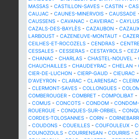
MASSAS
-
CASTILLON-SAVES
-
CASTIN
-
CAS
CAUJAC
-
CAUNES-MINERVOIS
-
CAUSSADE
CAUSSENS
-
CAVANAC
-
CAVEIRAC
-
CAYLU
CAZALS-DES-BAYLÈS
-
CAZAUBON
-
CAZAU
LARBOUST
-
CAZENEUVE-MONTAUT
-
CAZER
CEILHES-ET-ROCOZELS
-
CENDRAS
-
CENTR
CESSALES
-
CESSERAS
-
CESTAYROLS
-
CEZ
-
CHANAC
-
CHARLAS
-
CHASTEL-NOUVEL
-
CHAUCHAILLES
-
CHAUDEYRAC
-
CHELAN
-
CIER-DE-LUCHON
-
CIERP-GAUD
-
CIEURAC
D'AVEYRON
-
CLARAC
-
CLARENSAC
-
CLERM
-
CLERMONT-SAVES
-
COLLONGUES
-
COLOM
COMBEROUGER
-
COMBRET
-
COMPOLIBAT
-
-
COMUS
-
CONCOTS
-
CONDOM
-
CONDOM-
ROUERGUE
-
CONQUES-SUR-ORBIEL
-
CONQ
CORDES-TOLOSANNES
-
CORN
-
CORNEBARR
-
COUDONS
-
COUEILLES
-
COUFOULEUX
-
C
COUNOZOULS
-
COURRENSAN
-
COURRIS
-
C