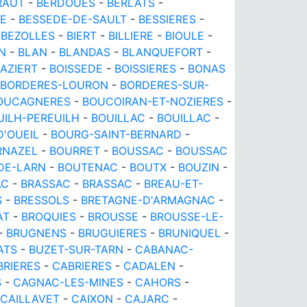
RAUT
-
BERDOUES
-
BERLATS
-
E
-
BESSEDE-DE-SAULT
-
BESSIERES
-
-
BEZOLLES
-
BIERT
-
BILLIERE
-
BIOULE
-
N
-
BLAN
-
BLANDAS
-
BLANQUEFORT
-
AZIERT
-
BOISSEDE
-
BOISSIERES
-
BONAS
BORDERES-LOURON
-
BORDERES-SUR-
OUCAGNERES
-
BOUCOIRAN-ET-NOZIERES
-
UILH-PEREUILH
-
BOUILLAC
-
BOUILLAC
-
'OUEIL
-
BOURG-SAINT-BERNARD
-
RNAZEL
-
BOURRET
-
BOUSSAC
-
BOUSSAC
DE-LARN
-
BOUTENAC
-
BOUTX
-
BOUZIN
-
AC
-
BRASSAC
-
BRASSAC
-
BREAU-ET-
S
-
BRESSOLS
-
BRETAGNE-D'ARMAGNAC
-
AT
-
BROQUIES
-
BROUSSE
-
BROUSSE-LE-
-
BRUGNENS
-
BRUGUIERES
-
BRUNIQUEL
-
ATS
-
BUZET-SUR-TARN
-
CABANAC-
BRIERES
-
CABRIERES
-
CADALEN
-
S
-
CAGNAC-LES-MINES
-
CAHORS
-
CAILLAVET
-
CAIXON
-
CAJARC
-