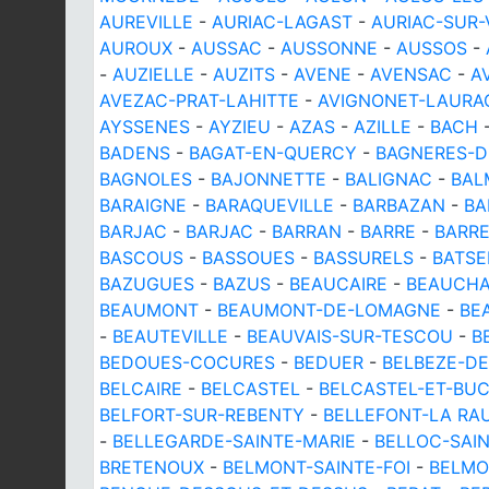
AUREVILLE
-
AURIAC-LAGAST
-
AURIAC-SUR-
AUROUX
-
AUSSAC
-
AUSSONNE
-
AUSSOS
-
-
AUZIELLE
-
AUZITS
-
AVENE
-
AVENSAC
-
A
AVEZAC-PRAT-LAHITTE
-
AVIGNONET-LAURA
AYSSENES
-
AYZIEU
-
AZAS
-
AZILLE
-
BACH
BADENS
-
BAGAT-EN-QUERCY
-
BAGNERES-D
BAGNOLES
-
BAJONNETTE
-
BALIGNAC
-
BAL
BARAIGNE
-
BARAQUEVILLE
-
BARBAZAN
-
BA
BARJAC
-
BARJAC
-
BARRAN
-
BARRE
-
BARR
BASCOUS
-
BASSOUES
-
BASSURELS
-
BATSE
BAZUGUES
-
BAZUS
-
BEAUCAIRE
-
BEAUCH
BEAUMONT
-
BEAUMONT-DE-LOMAGNE
-
BE
-
BEAUTEVILLE
-
BEAUVAIS-SUR-TESCOU
-
B
BEDOUES-COCURES
-
BEDUER
-
BELBEZE-DE
BELCAIRE
-
BELCASTEL
-
BELCASTEL-ET-BU
BELFORT-SUR-REBENTY
-
BELLEFONT-LA RA
-
BELLEGARDE-SAINTE-MARIE
-
BELLOC-SAI
BRETENOUX
-
BELMONT-SAINTE-FOI
-
BELMO