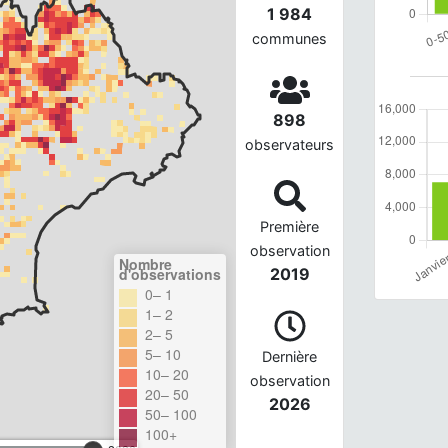
1 984
communes
898
observateurs
Première
observation
Nombre
d'observations
2019
0– 1
1– 2
2– 5
5– 10
Dernière
10– 20
observation
20– 50
2026
50– 100
100+