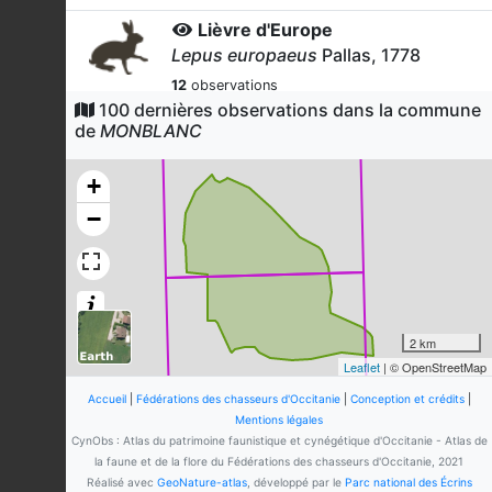
Lièvre d'Europe
Lepus europaeus
Pallas, 1778
12
observations
Dernière observation en
2024
100 dernières observations dans la commune
Fiche espèce
de
MONBLANC
Perdrix rouge
Alectoris rufa
(Linnaeus, 1758)
+
1
observation
−
Dernière observation en
2024
Fiche espèce
Caille des blés
Coturnix coturnix
(Linnaeus, 1758)
1
observation
Dernière observation en
2024
Fiche espèce
2 km
Leaflet
| © OpenStreetMap
Faisan de Colchide
Phasianus colchicus
Linnaeus, 1758
Accueil
|
Fédérations des chasseurs d'Occitanie
|
Conception et crédits
|
Mentions légales
1
observation
CynObs : Atlas du patrimoine faunistique et cynégétique d'Occitanie - Atlas de
Dernière observation en
2025
Fiche espèce
la faune et de la flore du Fédérations des chasseurs d'Occitanie, 2021
Réalisé avec
GeoNature-atlas
, développé par le
Parc national des Écrins