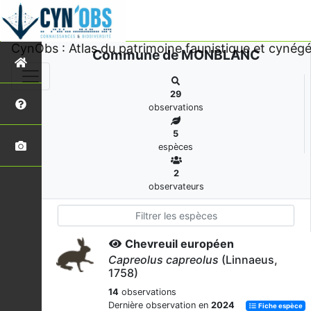
CynObs : Atlas du patrimoine faunistique et cynégé
Commune de MONBLANC
29
observations
5
espèces
2
observateurs
Chevreuil européen
Capreolus capreolus
(Linnaeus,
1758)
14
observations
Dernière observation en
2024
Fiche espèce