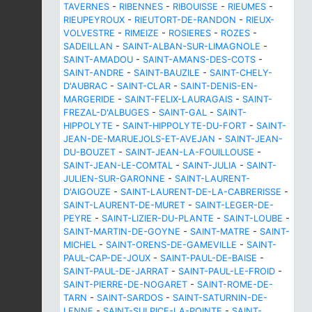
TAVERNES
-
RIBENNES
-
RIBOUISSE
-
RIEUMES
-
RIEUPEYROUX
-
RIEUTORT-DE-RANDON
-
RIEUX-
VOLVESTRE
-
RIMEIZE
-
ROSIERES
-
ROZES
-
SADEILLAN
-
SAINT-ALBAN-SUR-LIMAGNOLE
-
SAINT-AMADOU
-
SAINT-AMANS-DES-COTS
-
SAINT-ANDRE
-
SAINT-BAUZILE
-
SAINT-CHELY-
D'AUBRAC
-
SAINT-CLAR
-
SAINT-DENIS-EN-
MARGERIDE
-
SAINT-FELIX-LAURAGAIS
-
SAINT-
FREZAL-D'ALBUGES
-
SAINT-GAL
-
SAINT-
HIPPOLYTE
-
SAINT-HIPPOLYTE-DU-FORT
-
SAINT-
JEAN-DE-MARUEJOLS-ET-AVEJAN
-
SAINT-JEAN-
DU-BOUZET
-
SAINT-JEAN-LA-FOUILLOUSE
-
SAINT-JEAN-LE-COMTAL
-
SAINT-JULIA
-
SAINT-
JULIEN-SUR-GARONNE
-
SAINT-LAURENT-
D'AIGOUZE
-
SAINT-LAURENT-DE-LA-CABRERISSE
-
SAINT-LAURENT-DE-MURET
-
SAINT-LEGER-DE-
PEYRE
-
SAINT-LIZIER-DU-PLANTE
-
SAINT-LOUBE
-
SAINT-MARTIN-DE-GOYNE
-
SAINT-MATRE
-
SAINT-
MICHEL
-
SAINT-ORENS-DE-GAMEVILLE
-
SAINT-
PAUL-CAP-DE-JOUX
-
SAINT-PAUL-DE-BAISE
-
SAINT-PAUL-DE-JARRAT
-
SAINT-PAUL-LE-FROID
-
SAINT-PIERRE-DE-NOGARET
-
SAINT-ROME-DE-
TARN
-
SAINT-SARDOS
-
SAINT-SATURNIN-DE-
LENNE
-
SAINT-SULPICE-LA-POINTE
-
SAINT-