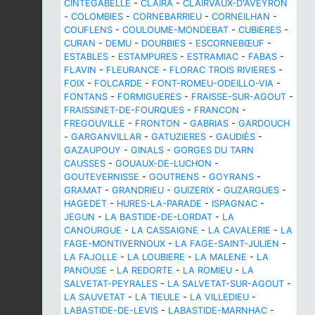
CINTEGABELLE
-
CLAIRA
-
CLAIRVAUX-D'AVEYRON
-
COLOMBIES
-
CORNEBARRIEU
-
CORNEILHAN
-
COUFLENS
-
COULOUME-MONDEBAT
-
CUBIERES
-
CURAN
-
DEMU
-
DOURBIES
-
ESCORNEBŒUF
-
ESTABLES
-
ESTAMPURES
-
ESTRAMIAC
-
FABAS
-
FLAVIN
-
FLEURANCE
-
FLORAC TROIS RIVIERES
-
FOIX
-
FOLCARDE
-
FONT-ROMEU-ODEILLO-VIA
-
FONTANS
-
FORMIGUERES
-
FRAISSE-SUR-AGOUT
-
FRAISSINET-DE-FOURQUES
-
FRANCON
-
FREGOUVILLE
-
FRONTON
-
GABRIAS
-
GARDOUCH
-
GARGANVILLAR
-
GATUZIERES
-
GAUDIÈS
-
GAZAUPOUY
-
GINALS
-
GORGES DU TARN
CAUSSES
-
GOUAUX-DE-LUCHON
-
GOUTEVERNISSE
-
GOUTRENS
-
GOYRANS
-
GRAMAT
-
GRANDRIEU
-
GUIZERIX
-
GUZARGUES
-
HAGEDET
-
HURES-LA-PARADE
-
ISPAGNAC
-
JEGUN
-
LA BASTIDE-DE-LORDAT
-
LA
CANOURGUE
-
LA CASSAIGNE
-
LA CAVALERIE
-
LA
FAGE-MONTIVERNOUX
-
LA FAGE-SAINT-JULIEN
-
LA FAJOLLE
-
LA LOUBIERE
-
LA MALENE
-
LA
PANOUSE
-
LA REDORTE
-
LA ROMIEU
-
LA
SALVETAT-PEYRALES
-
LA SALVETAT-SUR-AGOUT
-
LA SAUVETAT
-
LA TIEULE
-
LA VILLEDIEU
-
LABASTIDE-DE-LEVIS
-
LABASTIDE-MARNHAC
-