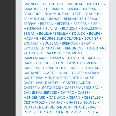
BAGNERES-DE-LUCHON
-
BALIGNAC
-
BALSIEGES
-
BARAQUEVILLE
-
BAREN
-
BARJAC
-
BARRAN
-
BEAUFORT
-
BEAUMONT-SUR-LEZE
-
BEAUPUY
-
BELMONT-SUR-RANCE
-
BERNADETS-DESSUS
-
BERRAC
-
BESSAN
-
BEZERIL
-
BEZIERS
-
BIZE-
MINERVOIS
-
BLAJAN
-
BLAUZAC
-
BLOUSSON-
SERIAN
-
BOUILH-PEREUILH
-
BOULOC
-
BOURG-
MADAME
-
BOURGS SUR COLAGNE
-
BOURISP
-
BOURRET
-
BOUSSAC
-
BRENOUX
-
BRION
-
BROUSSE-LE-CHATEAU
-
BRUGNENS
-
CABESTANY
-
CADALEN
-
CALMONT
-
CALMONT
-
CAMBERNARD
-
CAMPAN
-
CANET-DE-SALARS
-
CANET-EN-ROUSSILLON
-
CANS ET CEVENNES
-
CAPVERN
-
CARAGOUDES
-
CARBES
-
CASTANET
-
CASTANET
-
CASTELBAJAC
-
CASTELMAYRAN
-
CASTELNAU MONTRATIER-SAINTE ALAUZIE
-
CASTELNAU-D'ARBIEU
-
CASTELNAUDARY
-
CASTERA-LECTOUROIS
-
CASTERA-VERDUZAN
-
CAUNES-MINERVOIS
-
CAYRAC
-
CAZES-
MONDENARD
-
CAZILHAC
-
CERAN
-
CESSALES
-
CESTAYROLS
-
CHANAC
-
CHASTEL-NOUVEL
-
CHATEAUNEUF-DE-RANDON
-
CHAUDEYRAC
-
CIER-DE-LUCHON
-
CIER-DE-RIVIERE
-
CIEUTAT
-