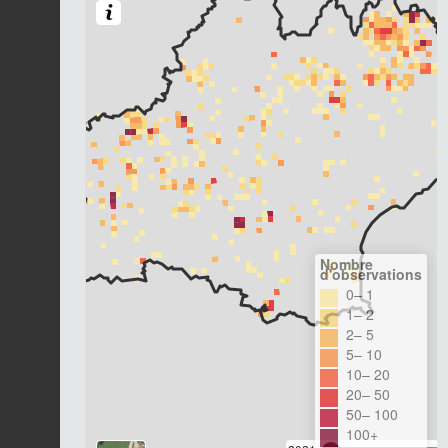
Nombre
d'observations
0– 1
1– 2
2– 5
5– 10
10– 20
20– 50
50– 100
100+