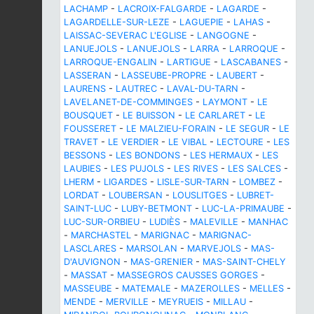
LACHAMP
-
LACROIX-FALGARDE
-
LAGARDE
-
LAGARDELLE-SUR-LEZE
-
LAGUEPIE
-
LAHAS
-
LAISSAC-SEVERAC L'EGLISE
-
LANGOGNE
-
LANUEJOLS
-
LANUEJOLS
-
LARRA
-
LARROQUE
-
LARROQUE-ENGALIN
-
LARTIGUE
-
LASCABANES
-
LASSERAN
-
LASSEUBE-PROPRE
-
LAUBERT
-
LAURENS
-
LAUTREC
-
LAVAL-DU-TARN
-
LAVELANET-DE-COMMINGES
-
LAYMONT
-
LE
BOUSQUET
-
LE BUISSON
-
LE CARLARET
-
LE
FOUSSERET
-
LE MALZIEU-FORAIN
-
LE SEGUR
-
LE
TRAVET
-
LE VERDIER
-
LE VIBAL
-
LECTOURE
-
LES
BESSONS
-
LES BONDONS
-
LES HERMAUX
-
LES
LAUBIES
-
LES PUJOLS
-
LES RIVES
-
LES SALCES
-
LHERM
-
LIGARDES
-
LISLE-SUR-TARN
-
LOMBEZ
-
LORDAT
-
LOUBERSAN
-
LOUSLITGES
-
LUBRET-
SAINT-LUC
-
LUBY-BETMONT
-
LUC-LA-PRIMAUBE
-
LUC-SUR-ORBIEU
-
LUDIÈS
-
MALEVILLE
-
MANHAC
-
MARCHASTEL
-
MARIGNAC
-
MARIGNAC-
LASCLARES
-
MARSOLAN
-
MARVEJOLS
-
MAS-
D'AUVIGNON
-
MAS-GRENIER
-
MAS-SAINT-CHELY
-
MASSAT
-
MASSEGROS CAUSSES GORGES
-
MASSEUBE
-
MATEMALE
-
MAZEROLLES
-
MELLES
-
MENDE
-
MERVILLE
-
MEYRUEIS
-
MILLAU
-