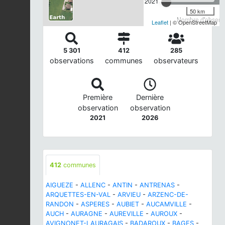
2021
50 km
Nombre d'observa
Leaflet
| © OpenStreetMap
5 301
412
285
observations
communes
observateurs
Première
Dernière
observation
observation
2021
2026
412
communes
AIGUEZE
-
ALLENC
-
ANTIN
-
ANTRENAS
-
ARQUETTES-EN-VAL
-
ARVIEU
-
ARZENC-DE-
RANDON
-
ASPERES
-
AUBIET
-
AUCAMVILLE
-
AUCH
-
AURAGNE
-
AUREVILLE
-
AUROUX
-
AVIGNONET-LAURAGAIS
-
BADAROUX
-
BAGES
-