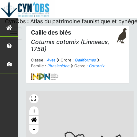
CynObs : Atlas du patrimoine faunistique et cynégé
Caille des blés
Coturnix coturnix
(Linnaeus,
1758)
Classe :
Aves
Ordre :
Galliformes
Famille :
Phasianidae
Genre :
Coturnix
+
-