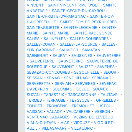
VINCENT
-
SAINT-VINCENT-RIVE-D'OLT
-
SAINTE-
ANASTASIE
-
SAINTE-CECILE-DU-CAYROU
-
SAINTE-CHRISTIE-D'ARMAGNAC
-
SAINTE-FOY-
D'AIGREFEUILLE
-
SAINTE-FOY-DE-PEYROLIERES
-
SAINTE-JULIETTE
-
SAINTE-LEOCADIE
-
SAINTE-
MARIE
-
SAINTE-MARIE
-
SAINTE-RADEGONDE
-
SALIES
-
SALINELLES
-
SALLES-COURBATIES
-
SALLES-CURAN
-
SALLES-LA-SOURCE
-
SALLES-
SUR-GARONNE
-
SALMIECH
-
SAMATAN
-
SARNIGUET
-
SAURAT
-
SAUSSINES
-
SAUVETERRE
-
SAUVETERRE
-
SAUVETERRE
-
SAUVETERRE-DE-
ROUERGUE
-
SAUVIMONT
-
SAUZET
-
SAVENES
-
SEBAZAC-CONCOURES
-
SEGOUFIELLE
-
SEGUR
-
SEISSAN
-
SENAC
-
SENOUILLAC
-
SERIGNAC
-
SERVERETTE
-
SERVIAN
-
SERVIERES
-
SEVERAC
D'AVEYRON
-
SOLOMIAC
-
SOUEL
-
SOUPEX
-
SUZAN
-
TARASTEIX
-
TARGASSONNE
-
TAUTAVEL
-
TERMES
-
TERRAUBE
-
TEYSSODE
-
TORREILLES
-
TOUGET
-
TRONCENS
-
TRÉMOULET
-
USTOU
-
VAISSAC
-
VALADY
-
VALCABRERE
-
VEBRON
-
VENTENAC-CABARDES
-
VEZINS-DE-LEVEZOU
-
VIALA-DU-TARN
-
VIAS
-
VIDOUZE
-
VIGOULET-
AUZIL
-
VILLASAVARY
-
VILLAUDRIC
-