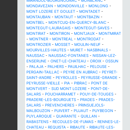
MIRANDOL-BOURGNOUNAC
-
MONBLANC
-
MONDAVEZAN
-
MONDONVILLE
-
MONLONG
-
MONT LOZERE ET GOULET
-
MONTADET
-
MONTAUBAN
-
MONTAUT
-
MONTBAZIN
-
MONTBEL
-
MONTCUQ-EN-QUERCY-BLANC
-
MONTEGUT-LAURAGAIS
-
MONTEGUT-SAVES
-
MONTIRAT
-
MONTIRON
-
MONTJAUX
-
MONTMIRAT
-
MONTNER
-
MONTREAL
-
MONTRODAT
-
MONTROZIER
-
MOSSET
-
MOULIN-NEUF
-
MOURVILLES-HAUTES
-
MURET
-
NASBINALS
-
NAUSSAC
-
NAUSSAC-FONTANES
-
NISSAN-LEZ-
ENSERUNE
-
ONET-LE-CHATEAU
-
OROIX
-
OSSUN
-
PALAJA
-
PALHERS
-
PAUILHAC
-
PELOUSE
-
PERGAIN-TAILLAC
-
PEYRE EN AUBRAC
-
PEYRET-
SAINT-ANDRE
-
PEYROLLES
-
PEYRUSSE-GRANDE
-
PEYRUSSE-VIEILLE
-
PIA
-
PIBRAC
-
PONT DE
MONTVERT - SUD MONT LOZERE
-
PONT-DE-
SALARS
-
POUCHARRAMET
-
POUY-DE-TOUGES
-
PRADERE-LES-BOURGUETS
-
PRADES
-
PRADES-
SALARS
-
PREVENCHERES
-
PRINSUEJOLS-
MALBOUZON
-
PUIVERT
-
PUJAUT
-
PUYBEGON
-
PUYLAROQUE
-
QUARANTE
-
QUILLAN
-
RABASTENS
-
RECOULES-DE-FUMAS
-
RENNES-LE-
CHATEAU
-
REQUISTA
-
RIBAUTE
-
RIBAUTE-LES-