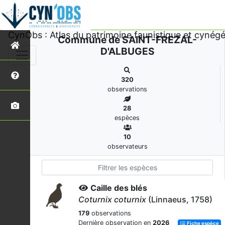
CynObs : Atlas du patrimoine faunistique et cynégé
Commune de SAINT-FREZAL-
D'ALBUGES
320
observations
28
espèces
10
observateurs
Caille des blés
Coturnix coturnix
(Linnaeus, 1758)
179
observations
Dernière observation en
2026
Fiche espèce