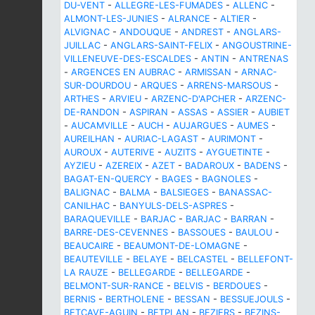
DU-VENT
-
ALLEGRE-LES-FUMADES
-
ALLENC
-
ALMONT-LES-JUNIES
-
ALRANCE
-
ALTIER
-
ALVIGNAC
-
ANDOUQUE
-
ANDREST
-
ANGLARS-
JUILLAC
-
ANGLARS-SAINT-FELIX
-
ANGOUSTRINE-
VILLENEUVE-DES-ESCALDES
-
ANTIN
-
ANTRENAS
-
ARGENCES EN AUBRAC
-
ARMISSAN
-
ARNAC-
SUR-DOURDOU
-
ARQUES
-
ARRENS-MARSOUS
-
ARTHES
-
ARVIEU
-
ARZENC-D'APCHER
-
ARZENC-
DE-RANDON
-
ASPIRAN
-
ASSAS
-
ASSIER
-
AUBIET
-
AUCAMVILLE
-
AUCH
-
AUJARGUES
-
AUMES
-
AUREILHAN
-
AURIAC-LAGAST
-
AURIMONT
-
AUROUX
-
AUTERIVE
-
AUZITS
-
AYGUETINTE
-
AYZIEU
-
AZEREIX
-
AZET
-
BADAROUX
-
BADENS
-
BAGAT-EN-QUERCY
-
BAGES
-
BAGNOLES
-
BALIGNAC
-
BALMA
-
BALSIEGES
-
BANASSAC-
CANILHAC
-
BANYULS-DELS-ASPRES
-
BARAQUEVILLE
-
BARJAC
-
BARJAC
-
BARRAN
-
BARRE-DES-CEVENNES
-
BASSOUES
-
BAULOU
-
BEAUCAIRE
-
BEAUMONT-DE-LOMAGNE
-
BEAUTEVILLE
-
BELAYE
-
BELCASTEL
-
BELLEFONT-
LA RAUZE
-
BELLEGARDE
-
BELLEGARDE
-
BELMONT-SUR-RANCE
-
BELVIS
-
BERDOUES
-
BERNIS
-
BERTHOLENE
-
BESSAN
-
BESSUEJOULS
-
BETCAVE-AGUIN
-
BETPLAN
-
BEZIERS
-
BEZINS-