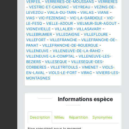
VERFEIL
-
VERRERIES-DE-MOUSSANS
-
VERRIERES
-
VESTRIC-ET-CANDIAC
-
VEYREAU
-
VEZINS-DE-
LEVEZOU
-
VIALA-DU-TARN
-
VIALAS
-
VIANE
-
VIAS
-
VIC-FEZENSAC
-
VIC-LA-GARDIOLE
-
VIC-
LE-FESQ
-
VIELLE-ADOUR
-
VIELMUR-SUR-AGOUT
-
VIGNEVIEILLE
-
VILLALIER
-
VILLASAVARY
-
VILLEBRUMIER
-
VILLEDAIGNE
-
VILLEFLOURE
-
VILLEFORT
-
VILLEFRANCHE
-
VILLEFRANCHE-DE-
PANAT
-
VILLEFRANCHE-DE-ROUERGUE
-
VILLENEUVE
-
VILLENEUVE-DE-LA-RAHO
-
VILLENEUVE-LA-COMPTAL
-
VILLENEUVE-LES-
BEZIERS
-
VILLESEQUE
-
VILLESEQUE-DES-
CORBIERES
-
VILLETRITOULS
-
VIMENET
-
VIOLS-
EN-LAVAL
-
VIOLS-LE-FORT
-
VIRAC
-
VIVIERS-LES-
MONTAGNES
Informations espèce
Description
Milieu
Répartition
Synonymes
Non renseigné pour le moment