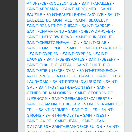
ANDRE-DE-ROQUELONGUE
-
SAINT-ARAILLES
-
SAINT-ARROMAN
-
SAINT-ARROUMEX
-
SAINT-
BAUZILE
-
SAINT-BAUZILLE-DE-LA-SYLVE
-
SAINT-
BAUZILLE-DE-MONTMEL
-
SAINT-BEAUZELY
-
SAINT-BONNET-DE-CHIRAC
-
SAINT-CAPRAIS
-
SAINT-CHAMARAND
-
SAINT-CHELY-D'APCHER
-
SAINT-CHELY-D'AUBRAC
-
SAINT-CHRISTOPHE
-
SAINT-CHRISTOPHE-VALLON
-
SAINT-CLAR
-
SAINT-COME-D'OLT
-
SAINT-COME-ET-MARUEJOLS
-
SAINT-CYPRIEN
-
SAINT-CYPRIEN
-
SAINT-
DAUNES
-
SAINT-DENIS-CATUS
-
SAINT-DEZERY
-
SAINT-ELIX-LE-CHATEAU
-
SAINT-ELIX-THEUX
-
SAINT-ETIENNE-DE-L'OLM
-
SAINT-ETIENNE-DU-
VALDONNEZ
-
SAINT-FELIU-D'AVALL
-
SAINT-FELIX-
LAURAGAIS
-
SAINT-FREZAL-D'ALBUGES
-
SAINT-
GAL
-
SAINT-GENEST-DE-CONTEST
-
SAINT-
GENIES-DE-MALGOIRES
-
SAINT-GEORGES-DE-
LUZENCON
-
SAINT-GERMAIN-DE-CALBERTE
-
SAINT-GERMAIN-DU-BEL-AIR
-
SAINT-GERMAIN-DU-
TEIL
-
SAINT-GERMIER
-
SAINT-GILLES
-
SAINT-
GIRONS
-
SAINT-HIPPOLYTE
-
SAINT-IGEST
-
SAINT-IZAIRE
-
SAINT-JEAN
-
SAINT-JEAN-
D'ALCAPIES
-
SAINT-JEAN-DE-CRIEULON
-
SAINT-