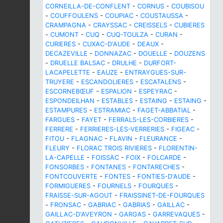
CORNEILLA-DE-CONFLENT
-
CORNUS
-
COUBISOU
-
COUFFOULENS
-
COUPIAC
-
COUSTAUSSA
-
CRAMPAGNA
-
CRAYSSAC
-
CREISSELS
-
CUBIERES
-
CUMONT
-
CUQ
-
CUQ-TOULZA
-
CURAN
-
CURIERES
-
CUXAC-D'AUDE
-
DEAUX
-
DECAZEVILLE
-
DONNAZAC
-
DOUELLE
-
DOUZENS
-
DRUELLE BALSAC
-
DRULHE
-
DURFORT-
LACAPELETTE
-
EAUZE
-
ENTRAYGUES-SUR-
TRUYERE
-
ESCANDOLIERES
-
ESCATALENS
-
ESCORNEBŒUF
-
ESPALION
-
ESPEYRAC
-
ESPONDEILHAN
-
ESTABLES
-
ESTAING
-
ESTAING
-
ESTAMPURES
-
ESTRAMIAC
-
FAGET-ABBATIAL
-
FARGUES
-
FAYET
-
FERRALS-LES-CORBIERES
-
FERRERE
-
FERRIERES-LES-VERRERIES
-
FIGEAC
-
FITOU
-
FLAGNAC
-
FLAVIN
-
FLEURANCE
-
FLEURY
-
FLORAC TROIS RIVIERES
-
FLORENTIN-
LA-CAPELLE
-
FOISSAC
-
FOIX
-
FOLCARDE
-
FONSORBES
-
FONTANES
-
FONTARECHES
-
FONTCOUVERTE
-
FONTES
-
FONTIES-D'AUDE
-
FORMIGUERES
-
FOURNELS
-
FOURQUES
-
FRAISSE-SUR-AGOUT
-
FRAISSINET-DE-FOURQUES
-
FRONSAC
-
GABRIAC
-
GABRIAS
-
GAILLAC
-
GAILLAC-D'AVEYRON
-
GARGAS
-
GARREVAQUES
-