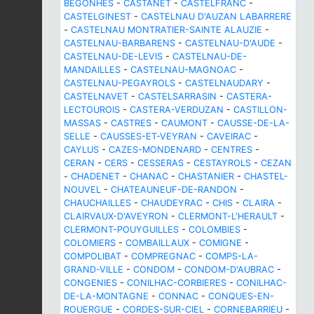
BEGONHES
-
CASTANET
-
CASTELFRANC
-
CASTELGINEST
-
CASTELNAU D'AUZAN LABARRERE
-
CASTELNAU MONTRATIER-SAINTE ALAUZIE
-
CASTELNAU-BARBARENS
-
CASTELNAU-D'AUDE
-
CASTELNAU-DE-LEVIS
-
CASTELNAU-DE-
MANDAILLES
-
CASTELNAU-MAGNOAC
-
CASTELNAU-PEGAYROLS
-
CASTELNAUDARY
-
CASTELNAVET
-
CASTELSARRASIN
-
CASTERA-
LECTOUROIS
-
CASTERA-VERDUZAN
-
CASTILLON-
MASSAS
-
CASTRES
-
CAUMONT
-
CAUSSE-DE-LA-
SELLE
-
CAUSSES-ET-VEYRAN
-
CAVEIRAC
-
CAYLUS
-
CAZES-MONDENARD
-
CENTRES
-
CERAN
-
CERS
-
CESSERAS
-
CESTAYROLS
-
CEZAN
-
CHADENET
-
CHANAC
-
CHASTANIER
-
CHASTEL-
NOUVEL
-
CHATEAUNEUF-DE-RANDON
-
CHAUCHAILLES
-
CHAUDEYRAC
-
CHIS
-
CLAIRA
-
CLAIRVAUX-D'AVEYRON
-
CLERMONT-L'HERAULT
-
CLERMONT-POUYGUILLES
-
COLOMBIES
-
COLOMIERS
-
COMBAILLAUX
-
COMIGNE
-
COMPOLIBAT
-
COMPREGNAC
-
COMPS-LA-
GRAND-VILLE
-
CONDOM
-
CONDOM-D'AUBRAC
-
CONGENIES
-
CONILHAC-CORBIERES
-
CONILHAC-
DE-LA-MONTAGNE
-
CONNAC
-
CONQUES-EN-
ROUERGUE
-
CORDES-SUR-CIEL
-
CORNEBARRIEU
-