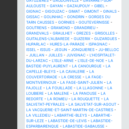
GATUZIERES
-
GAUDONVILLE
-
GAVARRET-SUR-
AULOUSTE
-
GAYAN
-
GAZAUPOUY
-
GIBEL
-
GIGNAC
-
GIGOUZAC
-
GIMAT
-
GIMONT
-
GINALS
-
GISSAC
-
GOLINHAC
-
GONDRIN
-
GORGES DU
TARN CAUSSES
-
GORNIES
-
GOUTEVERNISSE
-
GOUTRENS
-
GRAMOND
-
GRANDRIEU
-
GRANDVALS
-
GRAULHET
-
GREZES
-
GRISOLLES
-
GUITALENS-L'ALBAREDE
-
GUIZERIX
-
GUZARGUES
-
HUPARLAC
-
HURES-LA-PARADE
-
ISPAGNAC
-
ISSEL
-
ISSUS
-
JEGUN
-
JONQUIERES
-
JU-BELLOC
-
JUILLAN
-
JUILLES
-
JUVIGNAC
-
L'HOSPITALET-
DU-LARZAC
-
L'ISLE-ARNE
-
L'ISLE-DE-NOE
-
LA
BASTIDE-PUYLAURENT
-
LA CANOURGUE
-
LA
CAPELLE-BLEYS
-
LA CAVALERIE
-
LA
COUVERTOIRADE
-
LA CRESSE
-
LA FAGE-
MONTIVERNOUX
-
LA FAGE-SAINT-JULIEN
-
LA
FAJOLLE
-
LA FOUILLADE
-
LA LLAGONNE
-
LA
LOUBIERE
-
LA MALENE
-
LA PANOUSE
-
LA
REDORTE
-
LA ROMIEU
-
LA ROUQUETTE
-
LA
SALVETAT-PEYRALES
-
LA SALVETAT-SUR-AGOUT
-
LA VACQUERIE-ET-SAINT-MARTIN-DE-CASTRIES
-
LA VILLEDIEU
-
LABARTHE-BLEYS
-
LABARTHE-
SUR-LEZE
-
LABASTIDE-DE-LEVIS
-
LABASTIDE-
ESPARBAIRENQUE
-
LABASTIDE-GABAUSSE
-