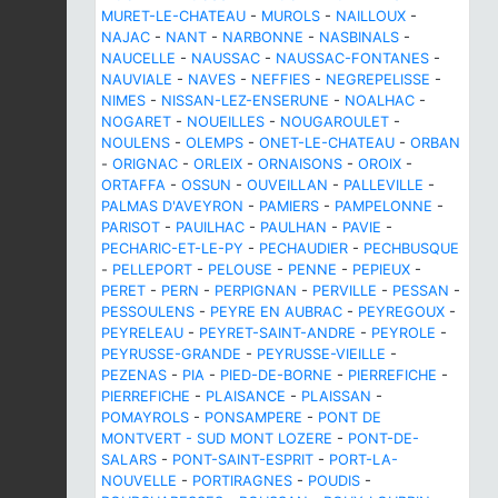
MURET-LE-CHATEAU
-
MUROLS
-
NAILLOUX
-
NAJAC
-
NANT
-
NARBONNE
-
NASBINALS
-
NAUCELLE
-
NAUSSAC
-
NAUSSAC-FONTANES
-
NAUVIALE
-
NAVES
-
NEFFIES
-
NEGREPELISSE
-
NIMES
-
NISSAN-LEZ-ENSERUNE
-
NOALHAC
-
NOGARET
-
NOUEILLES
-
NOUGAROULET
-
NOULENS
-
OLEMPS
-
ONET-LE-CHATEAU
-
ORBAN
-
ORIGNAC
-
ORLEIX
-
ORNAISONS
-
OROIX
-
ORTAFFA
-
OSSUN
-
OUVEILLAN
-
PALLEVILLE
-
PALMAS D'AVEYRON
-
PAMIERS
-
PAMPELONNE
-
PARISOT
-
PAUILHAC
-
PAULHAN
-
PAVIE
-
PECHARIC-ET-LE-PY
-
PECHAUDIER
-
PECHBUSQUE
-
PELLEPORT
-
PELOUSE
-
PENNE
-
PEPIEUX
-
PERET
-
PERN
-
PERPIGNAN
-
PERVILLE
-
PESSAN
-
PESSOULENS
-
PEYRE EN AUBRAC
-
PEYREGOUX
-
PEYRELEAU
-
PEYRET-SAINT-ANDRE
-
PEYROLE
-
PEYRUSSE-GRANDE
-
PEYRUSSE-VIEILLE
-
PEZENAS
-
PIA
-
PIED-DE-BORNE
-
PIERREFICHE
-
PIERREFICHE
-
PLAISANCE
-
PLAISSAN
-
POMAYROLS
-
PONSAMPERE
-
PONT DE
MONTVERT - SUD MONT LOZERE
-
PONT-DE-
SALARS
-
PONT-SAINT-ESPRIT
-
PORT-LA-
NOUVELLE
-
PORTIRAGNES
-
POUDIS
-