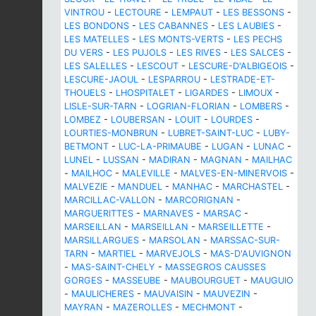
VINTROU
-
LECTOURE
-
LEMPAUT
-
LES BESSONS
-
LES BONDONS
-
LES CABANNES
-
LES LAUBIES
-
LES MATELLES
-
LES MONTS-VERTS
-
LES PECHS
DU VERS
-
LES PUJOLS
-
LES RIVES
-
LES SALCES
-
LES SALELLES
-
LESCOUT
-
LESCURE-D'ALBIGEOIS
-
LESCURE-JAOUL
-
LESPARROU
-
LESTRADE-ET-
THOUELS
-
LHOSPITALET
-
LIGARDES
-
LIMOUX
-
LISLE-SUR-TARN
-
LOGRIAN-FLORIAN
-
LOMBERS
-
LOMBEZ
-
LOUBERSAN
-
LOUIT
-
LOURDES
-
LOURTIES-MONBRUN
-
LUBRET-SAINT-LUC
-
LUBY-
BETMONT
-
LUC-LA-PRIMAUBE
-
LUGAN
-
LUNAC
-
LUNEL
-
LUSSAN
-
MADIRAN
-
MAGNAN
-
MAILHAC
-
MAILHOC
-
MALEVILLE
-
MALVES-EN-MINERVOIS
-
MALVEZIE
-
MANDUEL
-
MANHAC
-
MARCHASTEL
-
MARCILLAC-VALLON
-
MARCORIGNAN
-
MARGUERITTES
-
MARNAVES
-
MARSAC
-
MARSEILLAN
-
MARSEILLAN
-
MARSEILLETTE
-
MARSILLARGUES
-
MARSOLAN
-
MARSSAC-SUR-
TARN
-
MARTIEL
-
MARVEJOLS
-
MAS-D'AUVIGNON
-
MAS-SAINT-CHELY
-
MASSEGROS CAUSSES
GORGES
-
MASSEUBE
-
MAUBOURGUET
-
MAUGUIO
-
MAULICHERES
-
MAUVAISIN
-
MAUVEZIN
-
MAYRAN
-
MAZEROLLES
-
MECHMONT
-