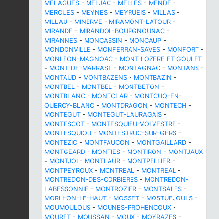
MELAGUES
-
MELJAC
-
MELLES
-
MENDE
-
MERCUES
-
MEYNES
-
MEYRUEIS
-
MILLAS
-
MILLAU
-
MINERVE
-
MIRAMONT-LATOUR
-
MIRANDE
-
MIRANDOL-BOURGNOUNAC
-
MIRANNES
-
MONCASSIN
-
MONCAUP
-
MONDONVILLE
-
MONFERRAN-SAVES
-
MONFORT
-
MONLEON-MAGNOAC
-
MONT LOZERE ET GOULET
-
MONT-DE-MARRAST
-
MONTAGNAC
-
MONTANS
-
MONTAUD
-
MONTBAZENS
-
MONTBAZIN
-
MONTBEL
-
MONTBEL
-
MONTBETON
-
MONTBLANC
-
MONTCLAR
-
MONTCUQ-EN-
QUERCY-BLANC
-
MONTDRAGON
-
MONTECH
-
MONTEGUT
-
MONTEGUT-LAURAGAIS
-
MONTESCOT
-
MONTESQUIEU-VOLVESTRE
-
MONTESQUIOU
-
MONTESTRUC-SUR-GERS
-
MONTEZIC
-
MONTFAUCON
-
MONTGAILLARD
-
MONTGEARD
-
MONTIES
-
MONTIRON
-
MONTJAUX
-
MONTJOI
-
MONTLAUR
-
MONTPELLIER
-
MONTPEYROUX
-
MONTREAL
-
MONTREAL
-
MONTREDON-DES-CORBIERES
-
MONTREDON-
LABESSONNIE
-
MONTROZIER
-
MONTSALES
-
MORLHON-LE-HAUT
-
MOSSET
-
MOSTUEJOULS
-
MOUMOULOUS
-
MOUNES-PROHENCOUX
-
MOURET
-
MOUSSAN
-
MOUX
-
MOYRAZES
-