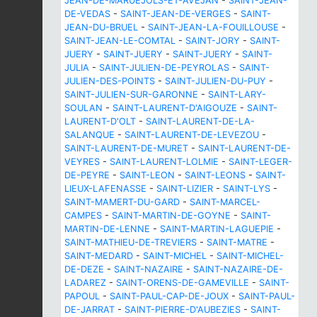
JEAN-DE-MARUEJOLS-ET-AVEJAN
-
SAINT-JEAN-
DE-VEDAS
-
SAINT-JEAN-DE-VERGES
-
SAINT-
JEAN-DU-BRUEL
-
SAINT-JEAN-LA-FOUILLOUSE
-
SAINT-JEAN-LE-COMTAL
-
SAINT-JORY
-
SAINT-
JUERY
-
SAINT-JUERY
-
SAINT-JUERY
-
SAINT-
JULIA
-
SAINT-JULIEN-DE-PEYROLAS
-
SAINT-
JULIEN-DES-POINTS
-
SAINT-JULIEN-DU-PUY
-
SAINT-JULIEN-SUR-GARONNE
-
SAINT-LARY-
SOULAN
-
SAINT-LAURENT-D'AIGOUZE
-
SAINT-
LAURENT-D'OLT
-
SAINT-LAURENT-DE-LA-
SALANQUE
-
SAINT-LAURENT-DE-LEVEZOU
-
SAINT-LAURENT-DE-MURET
-
SAINT-LAURENT-DE-
VEYRES
-
SAINT-LAURENT-LOLMIE
-
SAINT-LEGER-
DE-PEYRE
-
SAINT-LEON
-
SAINT-LEONS
-
SAINT-
LIEUX-LAFENASSE
-
SAINT-LIZIER
-
SAINT-LYS
-
SAINT-MAMERT-DU-GARD
-
SAINT-MARCEL-
CAMPES
-
SAINT-MARTIN-DE-GOYNE
-
SAINT-
MARTIN-DE-LENNE
-
SAINT-MARTIN-LAGUEPIE
-
SAINT-MATHIEU-DE-TREVIERS
-
SAINT-MATRE
-
SAINT-MEDARD
-
SAINT-MICHEL
-
SAINT-MICHEL-
DE-DEZE
-
SAINT-NAZAIRE
-
SAINT-NAZAIRE-DE-
LADAREZ
-
SAINT-ORENS-DE-GAMEVILLE
-
SAINT-
PAPOUL
-
SAINT-PAUL-CAP-DE-JOUX
-
SAINT-PAUL-
DE-JARRAT
-
SAINT-PIERRE-D'AUBEZIES
-
SAINT-