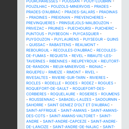
POURCHARESSES
-
POUSSAN
-
POUY-LOUBRIN
-
POUZILHAC
-
POUZOLS-MINERVOIS
-
PRADES
-
PRADES-D'AUBRAC
-
PRADES-SALARS
-
PRADINAS
-
PRADINES
-
PREIGNAN
-
PREVENCHERES
-
PREVINQUIERES
-
PRINSUEJOLS-MALBOUZON
-
PRIVEZAC
-
PRUINES
-
PUECHOURSI
-
PUICHERIC
-
PUNTOUS
-
PUYBEGON
-
PUYCASQUIER
-
PUYGOUZON
-
PUYLAURENS
-
PUYSEGUR
-
QUINS
-
QUISSAC
-
RABASTENS
-
REALMONT
-
REBOURGUIL
-
RECOULES-D'AUBRAC
-
RECOULES-
DE-FUMAS
-
REQUISTA
-
REVEL
-
RIBAUTE-LES-
TAVERNES
-
RIBENNES
-
RIEUPEYROUX
-
RIEUTORT-
DE-RANDON
-
RIEUX-MINERVOIS
-
RIGNAC
-
RIGUEPEU
-
RIMEIZE
-
RIMONT
-
RIVEL
-
RIVESALTES
-
RIVIERE-SUR-TARN
-
RIVIERES
-
ROCLES
-
RODELLE
-
RODES
-
RODEZ
-
ROGUES
-
ROQUEFORT-DE-SAULT
-
ROQUEFORT-DES-
CORBIERES
-
ROQUELAURE
-
ROSIERES
-
ROUMENS
-
ROUSSENNAC
-
SABADEL-LAUZES
-
SADOURNIN
-
SAHORRE
-
SAINT GENIEZ D'OLT ET D'AUBRAC
-
SAINT-AFFRIQUE
-
SAINT-AMANS
-
SAINT-AMANS-
DES-COTS
-
SAINT-AMANS-VALTORET
-
SAINT-
ANDRE
-
SAINT-ANDRE-CAPCEZE
-
SAINT-ANDRE-
DE-LANCIZE
-
SAINT-ANDRE-DE-NAJAC
-
SAINT-