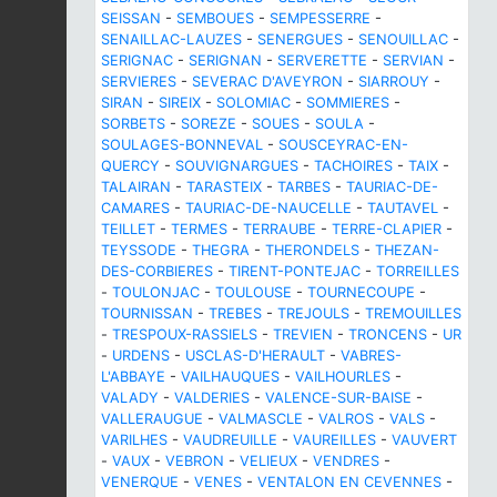
SEISSAN
-
SEMBOUES
-
SEMPESSERRE
-
SENAILLAC-LAUZES
-
SENERGUES
-
SENOUILLAC
-
SERIGNAC
-
SERIGNAN
-
SERVERETTE
-
SERVIAN
-
SERVIERES
-
SEVERAC D'AVEYRON
-
SIARROUY
-
SIRAN
-
SIREIX
-
SOLOMIAC
-
SOMMIERES
-
SORBETS
-
SOREZE
-
SOUES
-
SOULA
-
SOULAGES-BONNEVAL
-
SOUSCEYRAC-EN-
QUERCY
-
SOUVIGNARGUES
-
TACHOIRES
-
TAIX
-
TALAIRAN
-
TARASTEIX
-
TARBES
-
TAURIAC-DE-
CAMARES
-
TAURIAC-DE-NAUCELLE
-
TAUTAVEL
-
TEILLET
-
TERMES
-
TERRAUBE
-
TERRE-CLAPIER
-
TEYSSODE
-
THEGRA
-
THERONDELS
-
THEZAN-
DES-CORBIERES
-
TIRENT-PONTEJAC
-
TORREILLES
-
TOULONJAC
-
TOULOUSE
-
TOURNECOUPE
-
TOURNISSAN
-
TREBES
-
TREJOULS
-
TREMOUILLES
-
TRESPOUX-RASSIELS
-
TREVIEN
-
TRONCENS
-
UR
-
URDENS
-
USCLAS-D'HERAULT
-
VABRES-
L'ABBAYE
-
VAILHAUQUES
-
VAILHOURLES
-
VALADY
-
VALDERIES
-
VALENCE-SUR-BAISE
-
VALLERAUGUE
-
VALMASCLE
-
VALROS
-
VALS
-
VARILHES
-
VAUDREUILLE
-
VAUREILLES
-
VAUVERT
-
VAUX
-
VEBRON
-
VELIEUX
-
VENDRES
-
VENERQUE
-
VENES
-
VENTALON EN CEVENNES
-