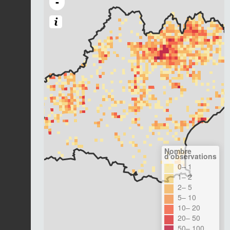
-
Nombre
d'observations
0– 1
1– 2
2– 5
5– 10
10– 20
20– 50
50– 100