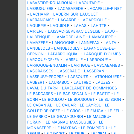
LABASTIDE-ROUAIROUX
-
LABOUTARIE
-
LABRUGUIERE
-
LACABAREDE
-
LACAPELLE-PINET
-
LACHAMP
-
LADERN-SUR-LAUQUET
-
LAFRANCAISE
-
LAGARDE
-
LAGARDIOLLE
-
LAGUEPIE
-
LAGUIOLE
-
LAHAS
-
LAHITTE
-
LAIRIERE
-
LAISSAC-SEVERAC L'EGLISE
-
LAJO
-
LALBENQUE
-
LAMAGDELAINE
-
LAMAGUERE
-
LAMAZERE
-
LANGOGNE
-
LANNEPAX
-
LANTA
-
LANUEJOLS
-
LANUEJOULS
-
LAPANOUSE-DE-
CERNON
-
LAPARROUQUIAL
-
LAROQUE-D'OLMES
-
LAROQUE-DE-FA
-
LARREULE
-
LARROQUE
-
LARROQUE-ENGALIN
-
LARTIGUE
-
LASCABANES
-
LASGRAISSES
-
LASSERADE
-
LASSERAN
-
LASSEUBE-PROPRE
-
LASSOUTS
-
LATRONQUIERE
-
LAUBERT
-
LAURABUC
-
LAUTREC
-
LAUZES
-
LAVAL-DU-TARN
-
LAVELANET-DE-COMMINGES
-
LE BARCARES
-
LE BAS SEGALA
-
LE BASTIT
-
LE
BORN
-
LE BOULOU
-
LE BOUSQUET
-
LE BUISSON
-
LE CABANIAL
-
LE CAILAR
-
LE CAYROL
-
LE
COLLET-DE-DEZE
-
LE CROS
-
LE FAUGA
-
LE FEL
-
LE GARRIC
-
LE GRAU-DU-ROI
-
LE MALZIEU-
FORAIN
-
LE MASNAU-MASSUGUIES
-
LE
MONASTERE
-
LE NAYRAC
-
LE POMPIDOU
-
LE
SEGUR
-
LE TRAVET
-
LE TRUEL
-
LE VIBAL
-
LE