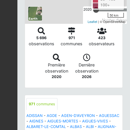
100+
2020
50 km
Nombre d'observa
Leaflet
| © OpenStreetMap
5 696
971
423
observations
communes
observateurs
Première
Dernière
observation
observation
2020
2026
971
communes
ADISSAN
-
AGDE
-
AGEN-D'AVEYRON
-
AGUESSAC
-
AIGNES
-
AIGUES-MORTES
-
AIGUES-VIVES
-
ALBARET-LE-COMTAL
-
ALBAS
-
ALBI
-
ALIGNAN-