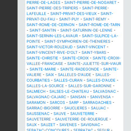
PIERRE-DE-LAGES
-
SAINT-PIERRE-DE-NOGARET
-
SAINT-PIERRE-DES-TRIPIERS
-
SAINT-PIERRE-
LAFEUILLE
-
SAINT-PRIVAT-DES-VIEUX
-
SAINT-
PRIVAT-DU-FAU
-
SAINT-PUY
-
SAINT-REMY
-
SAINT-ROME-DE-CERNON
-
SAINT-ROME-DE-TARN
-
SAINT-SANTIN
-
SAINT-SATURNIN-DE-LENNE
-
SAINT-SERNIN-LES-LAVAUR
-
SAINT-SULPICE-LA-
POINTE
-
SAINT-SYMPHORIEN-DE-THENIERES
-
SAINT-VICTOR-ROUZAUD
-
SAINT-VINCENT
-
SAINT-VINCENT-RIVE-D'OLT
-
SAINT-YBARS
-
SAINTE-CHRISTIE
-
SAINTE-CROIX
-
SAINTE-CROIX-
VALLEE-FRANCAISE
-
SAINTE-JULIETTE-SUR-VIAUR
-
SAINTE-MARIE
-
SAINTE-RADEGONDE
-
SAINTE-
VALIERE
-
SAIX
-
SALLELES-D'AUDE
-
SALLES-
COURBATIES
-
SALLES-CURAN
-
SALLES-D'AUDE
-
SALLES-LA-SOURCE
-
SALLES-SUR-GARONNE
-
SALMIECH
-
SALSES-LE-CHATEAU
-
SALVAGNAC
-
SALVAGNAC-CAJARC
-
SANSAN
-
SANVENSA
-
SARAMON
-
SARCOS
-
SARP
-
SARRAGACHIES
-
SARRIAC-BIGORRE
-
SAUCLIERES
-
SAUJAC
-
SAUSSENAC
-
SAUVE
-
SAUVETERRE
-
SAUVETERRE
-
SAUVETERRE-DE-ROUERGUE
-
SAUX
-
SAUZET
-
SAVENES
-
SAVIGNAC
-
SEBAZAC-CONCOURES
-
SEBRAZAC
-
SEGUR
-