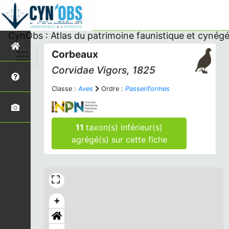
CynObs : Atlas du patrimoine faunistique et cynégé
Corbeaux
Corvidae Vigors, 1825
Classe :
Aves
Ordre :
Passeriformes
11
taxon(s) inférieur(s)
agrégé(s) sur cette fiche
+