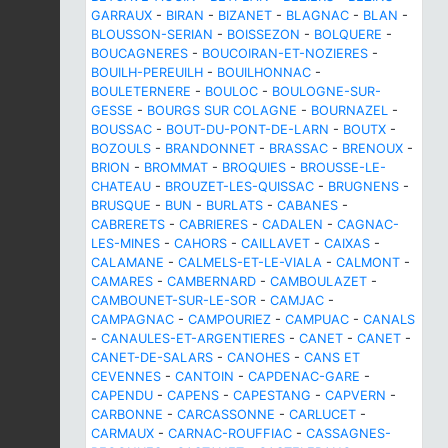
GARRAUX
-
BIRAN
-
BIZANET
-
BLAGNAC
-
BLAN
-
BLOUSSON-SERIAN
-
BOISSEZON
-
BOLQUERE
-
BOUCAGNERES
-
BOUCOIRAN-ET-NOZIERES
-
BOUILH-PEREUILH
-
BOUILHONNAC
-
BOULETERNERE
-
BOULOC
-
BOULOGNE-SUR-
GESSE
-
BOURGS SUR COLAGNE
-
BOURNAZEL
-
BOUSSAC
-
BOUT-DU-PONT-DE-LARN
-
BOUTX
-
BOZOULS
-
BRANDONNET
-
BRASSAC
-
BRENOUX
-
BRION
-
BROMMAT
-
BROQUIES
-
BROUSSE-LE-
CHATEAU
-
BROUZET-LES-QUISSAC
-
BRUGNENS
-
BRUSQUE
-
BUN
-
BURLATS
-
CABANES
-
CABRERETS
-
CABRIERES
-
CADALEN
-
CAGNAC-
LES-MINES
-
CAHORS
-
CAILLAVET
-
CAIXAS
-
CALAMANE
-
CALMELS-ET-LE-VIALA
-
CALMONT
-
CAMARES
-
CAMBERNARD
-
CAMBOULAZET
-
CAMBOUNET-SUR-LE-SOR
-
CAMJAC
-
CAMPAGNAC
-
CAMPOURIEZ
-
CAMPUAC
-
CANALS
-
CANAULES-ET-ARGENTIERES
-
CANET
-
CANET
-
CANET-DE-SALARS
-
CANOHES
-
CANS ET
CEVENNES
-
CANTOIN
-
CAPDENAC-GARE
-
CAPENDU
-
CAPENS
-
CAPESTANG
-
CAPVERN
-
CARBONNE
-
CARCASSONNE
-
CARLUCET
-
CARMAUX
-
CARNAC-ROUFFIAC
-
CASSAGNES-