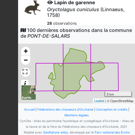
Lapin de garenne
Oryctolagus cuniculus
(Linnaeus,
1758)
28
observations
Dernière observation en
2026
100 dernières observations dans la commune
Fiche espèce
de
PONT-DE-SALARS
Pie bavarde
Pica pica
(Linnaeus, 1758)
+
23
observations
−
Dernière observation en
2026
Fiche espèce
Corneille noire
Corvus corone
Linnaeus, 1758
19
observations
Dernière observation en
2026
Fiche espèce
5 km
Leaflet
| © OpenStreetMap
Chevreuil européen
Capreolus capreolus
(Linnaeus,
Accueil
|
Fédérations des chasseurs d'Occitanie
|
Conception et crédits
|
1758)
Mentions légales
CynObs : Atlas du patrimoine faunistique et cynégétique d'Occitanie - Atlas de
19
observations
la faune et de la flore du Fédérations des chasseurs d'Occitanie, 2021
Dernière observation en
2026
Fiche espèce
Réalisé avec
GeoNature-atlas
, développé par le
Parc national des Écrins