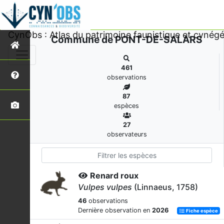
CynObs : Atlas du patrimoine faunistique et cynégé
Commune de PONT-DE-SALARS
461
observations
87
espèces
27
observateurs
Renard roux
Vulpes vulpes
(Linnaeus, 1758)
46
observations
Dernière observation en
2026
Fiche espèce