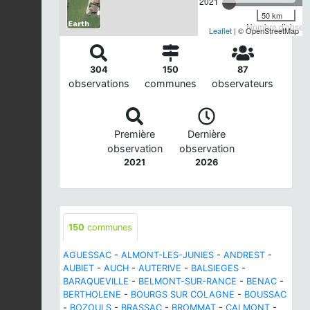
2021
50 km
Nombre d'observa
Leaflet
| © OpenStreetMap
304
150
87
observations
communes
observateurs
Première
Dernière
observation
observation
2021
2026
150
communes
AGUESSAC
-
ALMONT-LES-JUNIES
-
ANDREST
-
AUBIET
-
AUCH
-
AUTERIVE
-
BALSIEGES
-
BARAQUEVILLE
-
BELMONT-SUR-RANCE
-
BENAC
-
BERTHOLENE
-
BOURGS SUR COLAGNE
-
BOUSSAC
-
BOZOULS
-
BRASSAC
-
BROMMAT
-
CALMONT
-