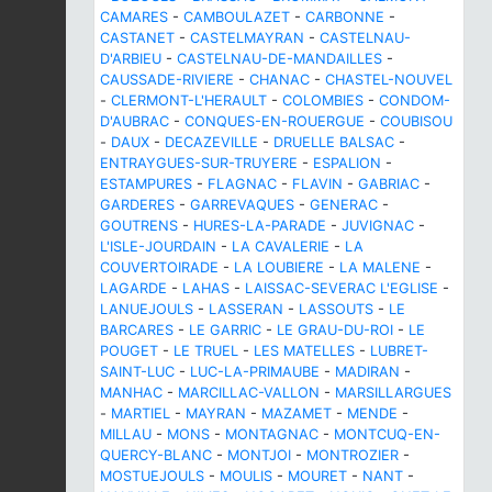
CAMARES
-
CAMBOULAZET
-
CARBONNE
-
CASTANET
-
CASTELMAYRAN
-
CASTELNAU-
D'ARBIEU
-
CASTELNAU-DE-MANDAILLES
-
CAUSSADE-RIVIERE
-
CHANAC
-
CHASTEL-NOUVEL
-
CLERMONT-L'HERAULT
-
COLOMBIES
-
CONDOM-
D'AUBRAC
-
CONQUES-EN-ROUERGUE
-
COUBISOU
-
DAUX
-
DECAZEVILLE
-
DRUELLE BALSAC
-
ENTRAYGUES-SUR-TRUYERE
-
ESPALION
-
ESTAMPURES
-
FLAGNAC
-
FLAVIN
-
GABRIAC
-
GARDERES
-
GARREVAQUES
-
GENERAC
-
GOUTRENS
-
HURES-LA-PARADE
-
JUVIGNAC
-
L'ISLE-JOURDAIN
-
LA CAVALERIE
-
LA
COUVERTOIRADE
-
LA LOUBIERE
-
LA MALENE
-
LAGARDE
-
LAHAS
-
LAISSAC-SEVERAC L'EGLISE
-
LANUEJOULS
-
LASSERAN
-
LASSOUTS
-
LE
BARCARES
-
LE GARRIC
-
LE GRAU-DU-ROI
-
LE
POUGET
-
LE TRUEL
-
LES MATELLES
-
LUBRET-
SAINT-LUC
-
LUC-LA-PRIMAUBE
-
MADIRAN
-
MANHAC
-
MARCILLAC-VALLON
-
MARSILLARGUES
-
MARTIEL
-
MAYRAN
-
MAZAMET
-
MENDE
-
MILLAU
-
MONS
-
MONTAGNAC
-
MONTCUQ-EN-
QUERCY-BLANC
-
MONTJOI
-
MONTROZIER
-
MOSTUEJOULS
-
MOULIS
-
MOURET
-
NANT
-