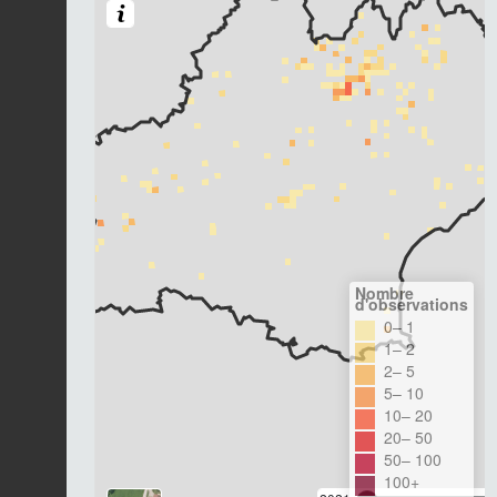
Nombre
d'observations
0– 1
1– 2
2– 5
5– 10
10– 20
20– 50
50– 100
100+