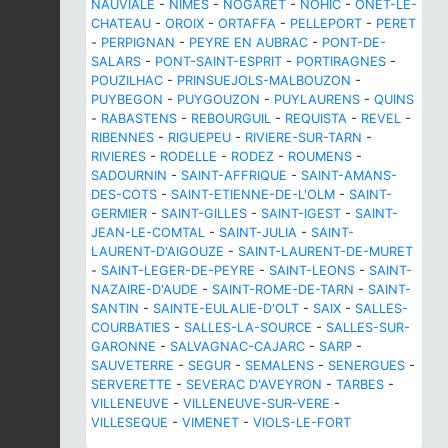
NAUVIALE
-
NIMES
-
NOGARET
-
NOHIC
-
ONET-LE-
CHATEAU
-
OROIX
-
ORTAFFA
-
PELLEPORT
-
PERET
-
PERPIGNAN
-
PEYRE EN AUBRAC
-
PONT-DE-
SALARS
-
PONT-SAINT-ESPRIT
-
PORTIRAGNES
-
POUZILHAC
-
PRINSUEJOLS-MALBOUZON
-
PUYBEGON
-
PUYGOUZON
-
PUYLAURENS
-
QUINS
-
RABASTENS
-
REBOURGUIL
-
REQUISTA
-
REVEL
-
RIBENNES
-
RIGUEPEU
-
RIVIERE-SUR-TARN
-
RIVIERES
-
RODELLE
-
RODEZ
-
ROUMENS
-
SADOURNIN
-
SAINT-AFFRIQUE
-
SAINT-AMANS-
DES-COTS
-
SAINT-ETIENNE-DE-L'OLM
-
SAINT-
GERMIER
-
SAINT-GILLES
-
SAINT-IGEST
-
SAINT-
JEAN-LE-COMTAL
-
SAINT-JULIA
-
SAINT-
LAURENT-D'AIGOUZE
-
SAINT-LAURENT-DE-MURET
-
SAINT-LEGER-DE-PEYRE
-
SAINT-LEONS
-
SAINT-
NAZAIRE-D'AUDE
-
SAINT-ROME-DE-TARN
-
SAINT-
SANTIN
-
SAINTE-EULALIE-D'OLT
-
SAIX
-
SALLES-
COURBATIES
-
SALLES-LA-SOURCE
-
SALLES-SUR-
GARONNE
-
SALVAGNAC-CAJARC
-
SARP
-
SAUVETERRE
-
SEGUR
-
SEMALENS
-
SENERGUES
-
SERVERETTE
-
SEVERAC D'AVEYRON
-
TARBES
-
VILLENEUVE
-
VILLENEUVE-SUR-VERE
-
VILLESEQUE
-
VIMENET
-
VIOLS-LE-FORT