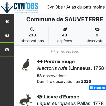
CynObs : Atlas du patrimoine 
Commune de SAUVETERRE
230
43
9
observations
espèces
observateu
Perdrix rouge
Alectoris rufa
(Linnaeus, 1758)
58
observations
Dernière observation en
2026
Fiche e
Lièvre d'Europe
Lepus europaeus
Pallas, 1778