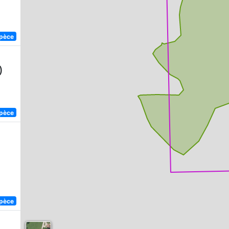
spèce
)
spèce
spèce