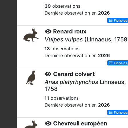
39
observations
Dernière observation en
2026
Fiche e
Renard roux
Vulpes vulpes
(Linnaeus, 1758
13
observations
Dernière observation en
2026
Fiche e
Canard colvert
Anas platyrhynchos
Linnaeus,
1758
11
observations
Dernière observation en
2026
Fiche e
Chevreuil européen