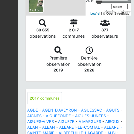
2019
50 km
Nombre d'observat
Leaflet
| © OpenStreetMap
30 655
2 017
877
observations
communes
observateurs
Première
Dernière
observation
observation
2019
2026
2017
communes
AGDE
-
AGEN-D'AVEYRON
-
AGUESSAC
-
AGUTS
-
AIGNES
-
AIGUEFONDE
-
AIGUES-JUNTES
-
AIGUES-VIVES
-
AIGUEZE
-
AIMARGUES
-
AIROUX
-
ALAN
-
ALBAN
-
ALBARET-LE-COMTAL
-
ALBARET-
SAINTE-MARIE
-
ALBEFEUILLE-LAGARDE
-
ALBI
-