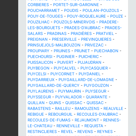
CORBIERES
-
PORTET-SUR-GARONNE
-
POUCHARRAMET
-
POUDIS
-
POULAN-POUZOLS
-
POUY-DE-TOUGES
-
POUY-ROQUELAURE
-
POUZE
-
POUZILHAC
-
POUZOLS-MINERVOIS
-
PRADERE-
LES-BOURGUETS
-
PRADES-D'AUBRAC
-
PRADES-
SALARS
-
PRADINAS
-
PRADIÈRES
-
PRATVIEL
-
PREIGNAN
-
PRESERVILLE
-
PREVINQUIERES
-
PRINSUEJOLS-MALBOUZON
-
PRIVEZAC
-
PROUPIARY
-
PRUINES
-
PRUNET
-
PUECHABON
-
PUECHOURSI
-
PUGINIER
-
PUICHERIC
-
PUISSALICON
-
PUIVERT
-
PUJAUDRAN
-
PUYBEGON
-
PUYCALVEL
-
PUYCASQUIER
-
PUYCELSI
-
PUYCORNET
-
PUYDANIEL
-
PUYDARRIEUX
-
PUYGAILLARD-DE-LOMAGNE
-
PUYGAILLARD-DE-QUERCY
-
PUYGOUZON
-
PUYLAURENS
-
PUYMAURIN
-
PUYSEGUR
-
PUYSSEGUR
-
PUYVALADOR
-
QUARANTE
-
QUILLAN
-
QUINS
-
QUISSAC
-
QUISSAC
-
RABASTENS
-
RAILLEU
-
RAMOUZENS
-
REALVILLE
-
REBIGUE
-
REBOURGUIL
-
RECOULES-D'AUBRAC
-
RECOULES-DE-FUMAS
-
REJAUMONT
-
RENNES-
LE-CHATEAU
-
RENNEVILLE
-
REQUISTA
-
RESTINCLIERES
-
REVEL
-
REVENS
-
REYNES
-