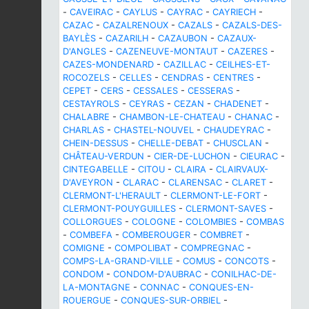
-
CAVEIRAC
-
CAYLUS
-
CAYRAC
-
CAYRIECH
-
CAZAC
-
CAZALRENOUX
-
CAZALS
-
CAZALS-DES-
BAYLÈS
-
CAZARILH
-
CAZAUBON
-
CAZAUX-
D'ANGLES
-
CAZENEUVE-MONTAUT
-
CAZERES
-
CAZES-MONDENARD
-
CAZILLAC
-
CEILHES-ET-
ROCOZELS
-
CELLES
-
CENDRAS
-
CENTRES
-
CEPET
-
CERS
-
CESSALES
-
CESSERAS
-
CESTAYROLS
-
CEYRAS
-
CEZAN
-
CHADENET
-
CHALABRE
-
CHAMBON-LE-CHATEAU
-
CHANAC
-
CHARLAS
-
CHASTEL-NOUVEL
-
CHAUDEYRAC
-
CHEIN-DESSUS
-
CHELLE-DEBAT
-
CHUSCLAN
-
CHÂTEAU-VERDUN
-
CIER-DE-LUCHON
-
CIEURAC
-
CINTEGABELLE
-
CITOU
-
CLAIRA
-
CLAIRVAUX-
D'AVEYRON
-
CLARAC
-
CLARENSAC
-
CLARET
-
CLERMONT-L'HERAULT
-
CLERMONT-LE-FORT
-
CLERMONT-POUYGUILLES
-
CLERMONT-SAVES
-
COLLORGUES
-
COLOGNE
-
COLOMBIES
-
COMBAS
-
COMBEFA
-
COMBEROUGER
-
COMBRET
-
COMIGNE
-
COMPOLIBAT
-
COMPREGNAC
-
COMPS-LA-GRAND-VILLE
-
COMUS
-
CONCOTS
-
CONDOM
-
CONDOM-D'AUBRAC
-
CONILHAC-DE-
LA-MONTAGNE
-
CONNAC
-
CONQUES-EN-
ROUERGUE
-
CONQUES-SUR-ORBIEL
-