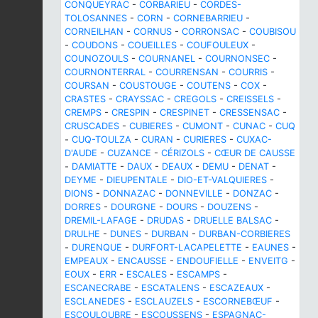
CONQUEYRAC
-
CORBARIEU
-
CORDES-
TOLOSANNES
-
CORN
-
CORNEBARRIEU
-
CORNEILHAN
-
CORNUS
-
CORRONSAC
-
COUBISOU
-
COUDONS
-
COUEILLES
-
COUFOULEUX
-
COUNOZOULS
-
COURNANEL
-
COURNONSEC
-
COURNONTERRAL
-
COURRENSAN
-
COURRIS
-
COURSAN
-
COUSTOUGE
-
COUTENS
-
COX
-
CRASTES
-
CRAYSSAC
-
CREGOLS
-
CREISSELS
-
CREMPS
-
CRESPIN
-
CRESPINET
-
CRESSENSAC
-
CRUSCADES
-
CUBIERES
-
CUMONT
-
CUNAC
-
CUQ
-
CUQ-TOULZA
-
CURAN
-
CURIERES
-
CUXAC-
D'AUDE
-
CUZANCE
-
CÉRIZOLS
-
CŒUR DE CAUSSE
-
DAMIATTE
-
DAUX
-
DEAUX
-
DEMU
-
DENAT
-
DEYME
-
DIEUPENTALE
-
DIO-ET-VALQUIERES
-
DIONS
-
DONNAZAC
-
DONNEVILLE
-
DONZAC
-
DORRES
-
DOURGNE
-
DOURS
-
DOUZENS
-
DREMIL-LAFAGE
-
DRUDAS
-
DRUELLE BALSAC
-
DRULHE
-
DUNES
-
DURBAN
-
DURBAN-CORBIERES
-
DURENQUE
-
DURFORT-LACAPELETTE
-
EAUNES
-
EMPEAUX
-
ENCAUSSE
-
ENDOUFIELLE
-
ENVEITG
-
EOUX
-
ERR
-
ESCALES
-
ESCAMPS
-
ESCANECRABE
-
ESCATALENS
-
ESCAZEAUX
-
ESCLANEDES
-
ESCLAUZELS
-
ESCORNEBŒUF
-
ESCOULOUBRE
-
ESCOUSSENS
-
ESPAGNAC-