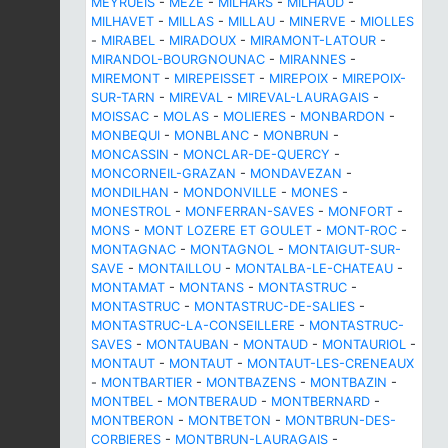
MEYRUEIS
-
MEZE
-
MILHARS
-
MILHAUD
-
MILHAVET
-
MILLAS
-
MILLAU
-
MINERVE
-
MIOLLES
-
MIRABEL
-
MIRADOUX
-
MIRAMONT-LATOUR
-
MIRANDOL-BOURGNOUNAC
-
MIRANNES
-
MIREMONT
-
MIREPEISSET
-
MIREPOIX
-
MIREPOIX-
SUR-TARN
-
MIREVAL
-
MIREVAL-LAURAGAIS
-
MOISSAC
-
MOLAS
-
MOLIERES
-
MONBARDON
-
MONBEQUI
-
MONBLANC
-
MONBRUN
-
MONCASSIN
-
MONCLAR-DE-QUERCY
-
MONCORNEIL-GRAZAN
-
MONDAVEZAN
-
MONDILHAN
-
MONDONVILLE
-
MONES
-
MONESTROL
-
MONFERRAN-SAVES
-
MONFORT
-
MONS
-
MONT LOZERE ET GOULET
-
MONT-ROC
-
MONTAGNAC
-
MONTAGNOL
-
MONTAIGUT-SUR-
SAVE
-
MONTAILLOU
-
MONTALBA-LE-CHATEAU
-
MONTAMAT
-
MONTANS
-
MONTASTRUC
-
MONTASTRUC
-
MONTASTRUC-DE-SALIES
-
MONTASTRUC-LA-CONSEILLERE
-
MONTASTRUC-
SAVES
-
MONTAUBAN
-
MONTAUD
-
MONTAURIOL
-
MONTAUT
-
MONTAUT
-
MONTAUT-LES-CRENEAUX
-
MONTBARTIER
-
MONTBAZENS
-
MONTBAZIN
-
MONTBEL
-
MONTBERAUD
-
MONTBERNARD
-
MONTBERON
-
MONTBETON
-
MONTBRUN-DES-
CORBIERES
-
MONTBRUN-LAURAGAIS
-