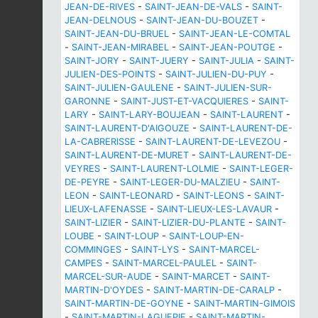
JEAN-DE-RIVES
-
SAINT-JEAN-DE-VALS
-
SAINT-
JEAN-DELNOUS
-
SAINT-JEAN-DU-BOUZET
-
SAINT-JEAN-DU-BRUEL
-
SAINT-JEAN-LE-COMTAL
-
SAINT-JEAN-MIRABEL
-
SAINT-JEAN-POUTGE
-
SAINT-JORY
-
SAINT-JUERY
-
SAINT-JULIA
-
SAINT-
JULIEN-DES-POINTS
-
SAINT-JULIEN-DU-PUY
-
SAINT-JULIEN-GAULENE
-
SAINT-JULIEN-SUR-
GARONNE
-
SAINT-JUST-ET-VACQUIERES
-
SAINT-
LARY
-
SAINT-LARY-BOUJEAN
-
SAINT-LAURENT
-
SAINT-LAURENT-D'AIGOUZE
-
SAINT-LAURENT-DE-
LA-CABRERISSE
-
SAINT-LAURENT-DE-LEVEZOU
-
SAINT-LAURENT-DE-MURET
-
SAINT-LAURENT-DE-
VEYRES
-
SAINT-LAURENT-LOLMIE
-
SAINT-LEGER-
DE-PEYRE
-
SAINT-LEGER-DU-MALZIEU
-
SAINT-
LEON
-
SAINT-LEONARD
-
SAINT-LEONS
-
SAINT-
LIEUX-LAFENASSE
-
SAINT-LIEUX-LES-LAVAUR
-
SAINT-LIZIER
-
SAINT-LIZIER-DU-PLANTE
-
SAINT-
LOUBE
-
SAINT-LOUP
-
SAINT-LOUP-EN-
COMMINGES
-
SAINT-LYS
-
SAINT-MARCEL-
CAMPES
-
SAINT-MARCEL-PAULEL
-
SAINT-
MARCEL-SUR-AUDE
-
SAINT-MARCET
-
SAINT-
MARTIN-D'OYDES
-
SAINT-MARTIN-DE-CARALP
-
SAINT-MARTIN-DE-GOYNE
-
SAINT-MARTIN-GIMOIS
-
SAINT-MARTIN-LAGUEPIE
-
SAINT-MARTIN-