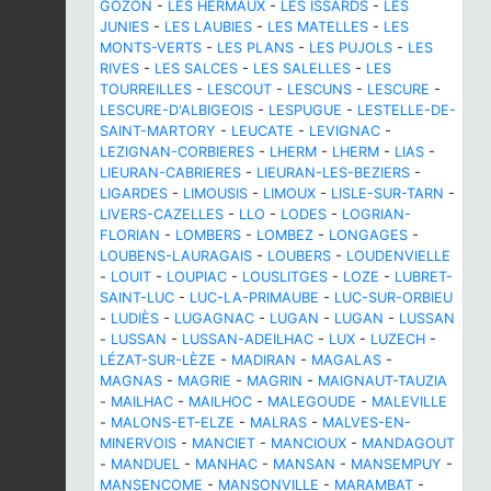
GOZON
-
LES HERMAUX
-
LES ISSARDS
-
LES
JUNIES
-
LES LAUBIES
-
LES MATELLES
-
LES
MONTS-VERTS
-
LES PLANS
-
LES PUJOLS
-
LES
RIVES
-
LES SALCES
-
LES SALELLES
-
LES
TOURREILLES
-
LESCOUT
-
LESCUNS
-
LESCURE
-
LESCURE-D'ALBIGEOIS
-
LESPUGUE
-
LESTELLE-DE-
SAINT-MARTORY
-
LEUCATE
-
LEVIGNAC
-
LEZIGNAN-CORBIERES
-
LHERM
-
LHERM
-
LIAS
-
LIEURAN-CABRIERES
-
LIEURAN-LES-BEZIERS
-
LIGARDES
-
LIMOUSIS
-
LIMOUX
-
LISLE-SUR-TARN
-
LIVERS-CAZELLES
-
LLO
-
LODES
-
LOGRIAN-
FLORIAN
-
LOMBERS
-
LOMBEZ
-
LONGAGES
-
LOUBENS-LAURAGAIS
-
LOUBERS
-
LOUDENVIELLE
-
LOUIT
-
LOUPIAC
-
LOUSLITGES
-
LOZE
-
LUBRET-
SAINT-LUC
-
LUC-LA-PRIMAUBE
-
LUC-SUR-ORBIEU
-
LUDIÈS
-
LUGAGNAC
-
LUGAN
-
LUGAN
-
LUSSAN
-
LUSSAN
-
LUSSAN-ADEILHAC
-
LUX
-
LUZECH
-
LÉZAT-SUR-LÈZE
-
MADIRAN
-
MAGALAS
-
MAGNAS
-
MAGRIE
-
MAGRIN
-
MAIGNAUT-TAUZIA
-
MAILHAC
-
MAILHOC
-
MALEGOUDE
-
MALEVILLE
-
MALONS-ET-ELZE
-
MALRAS
-
MALVES-EN-
MINERVOIS
-
MANCIET
-
MANCIOUX
-
MANDAGOUT
-
MANDUEL
-
MANHAC
-
MANSAN
-
MANSEMPUY
-
MANSENCOME
-
MANSONVILLE
-
MARAMBAT
-