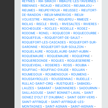
REYNIES
-
RIA-SIRACH
-
RIBAUTE-LES-TAVERNES
-
RIBENNES
-
RICAUD
-
RIEUCROS
-
RIEUMAJOU
-
RIEUMES
-
RIEUPEYROUX
-
RIEUSSEC
-
RIEUTORT-
DE-RANDON
-
RIEUX-MINERVOIS
-
RIEUX-
VOLVESTRE
-
RIGNAC
-
RIGUEPEU
-
RIMEIZE
-
RIOLAS
-
RISCLE
-
RIVEL
-
RIVESALTES
-
RIVIERES
-
ROCHEGUDE
-
ROCLES
-
RODELLE
-
RODEZ
-
RODOME
-
RONEL
-
ROQUECOR
-
ROQUECOURBE
-
ROQUEFEUIL
-
ROQUEFORT-DE-SAULT
-
ROQUEFORT-LES-CASCADES
-
ROQUEFORT-SUR-
GARONNE
-
ROQUEFORT-SUR-SOULZON
-
ROQUELAURE
-
ROQUELAURE-SAINT-AUBIN
-
ROQUEMAURE
-
ROQUEMAURE
-
ROQUEPINE
-
ROQUEREDONDE
-
ROQUES
-
ROQUESERIERE
-
ROQUEVIDAL
-
ROSIERES
-
ROSIS
-
ROUBIA
-
ROUFFIAC
-
ROUFFIAC-D'AUDE
-
ROUJAN
-
ROUMEGOUX
-
ROUMENGOUX
-
ROUMENS
-
ROUSSAYROLLES
-
ROUSSENNAC
-
RUDELLE
-
RULLAC-SAINT-CIRQ
-
RUSTIQUES
-
SABADEL-
LAUZES
-
SABARAT
-
SABONNERES
-
SADOURNIN
-
SAILLAGOUSE
-
SAINT BONNET-LAVAL
-
SAINT
GENIEZ D'OLT ET D'AUBRAC
-
SAINT GERY-VERS
-
SAINT-AFFRIQUE
-
SAINT-AFFRIQUE-LES-
MONTAGNES
-
SAINT-AGNAN
-
SAINT-AIGNAN
-