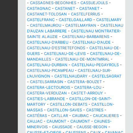
-
CASSAGNES-BEGONHES
-
CASSUEJOULS
-
CASTAGNAC
-
CASTANET
-
CASTANET
-
CASTANET-TOLOSAN
-
CASTELFERRUS
-
CASTELFRANC
-
CASTELGAILLARD
-
CASTELMARY
-
CASTELMAUROU
-
CASTELMAYRAN
-
CASTELNAU
D'AUZAN LABARRERE
-
CASTELNAU MONTRATIER-
SAINTE ALAUZIE
-
CASTELNAU-BARBARENS
-
CASTELNAU-D'ARBIEU
-
CASTELNAU-D'AUDE
-
CASTELNAU-D'ESTRETEFONDS
-
CASTELNAU-DE-
GUERS
-
CASTELNAU-DE-LEVIS
-
CASTELNAU-DE-
MANDAILLES
-
CASTELNAU-DE-MONTMIRAL
-
CASTELNAU-DURBAN
-
CASTELNAU-PEGAYROLS
-
CASTELNAU-PICAMPEAU
-
CASTELNAU-SUR-
L'AUVIGNON
-
CASTELNAUDARY
-
CASTELSAGRAT
-
CASTELSARRASIN
-
CASTERA-BOUZET
-
CASTERA-LECTOUROIS
-
CASTERA-LOU
-
CASTERA-VERDUZAN
-
CASTET-ARROUY
-
CASTIES-LABRANDE
-
CASTILLON-DE-SAINT-
MARTORY
-
CASTILLON-DEBATS
-
CASTILLON-
MASSAS
-
CASTILLON-SAVES
-
CASTRES
-
CASTÉRAS
-
CATLLAR
-
CAUBIAC
-
CAUCALIERES
-
CAUJAC
-
CAUMONT
-
CAUMONT
-
CAUNES-
MINERVOIS
-
CAUSSADE
-
CAUSSE-BEGON
-
CAUSSE-ET-DIEGE
-
CAUSSENS
-
CAUX
-
CAVANAC