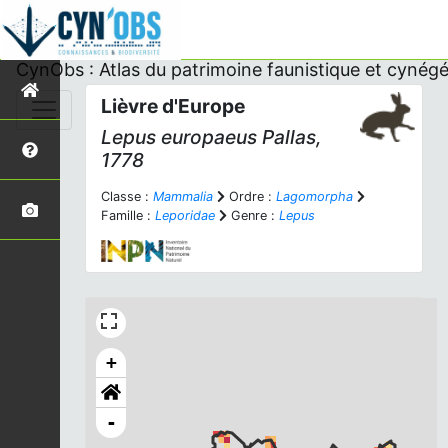
CynObs : Atlas du patrimoine faunistique et cynégé
Lièvre d'Europe
Lepus europaeus
Pallas,
1778
Classe :
Mammalia
Ordre :
Lagomorpha
Famille :
Leporidae
Genre :
Lepus
+
-