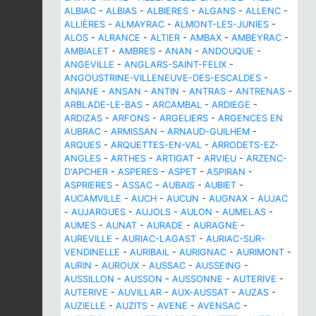
ALBIAC
-
ALBIAS
-
ALBIERES
-
ALGANS
-
ALLENC
-
ALLIÈRES
-
ALMAYRAC
-
ALMONT-LES-JUNIES
-
ALOS
-
ALRANCE
-
ALTIER
-
AMBAX
-
AMBEYRAC
-
AMBIALET
-
AMBRES
-
ANAN
-
ANDOUQUE
-
ANGEVILLE
-
ANGLARS-SAINT-FELIX
-
ANGOUSTRINE-VILLENEUVE-DES-ESCALDES
-
ANIANE
-
ANSAN
-
ANTIN
-
ANTRAS
-
ANTRENAS
-
ARBLADE-LE-BAS
-
ARCAMBAL
-
ARDIEGE
-
ARDIZAS
-
ARFONS
-
ARGELIERS
-
ARGENCES EN
AUBRAC
-
ARMISSAN
-
ARNAUD-GUILHEM
-
ARQUES
-
ARQUETTES-EN-VAL
-
ARRODETS-EZ-
ANGLES
-
ARTHES
-
ARTIGAT
-
ARVIEU
-
ARZENC-
D'APCHER
-
ASPERES
-
ASPET
-
ASPIRAN
-
ASPRIERES
-
ASSAC
-
AUBAIS
-
AUBIET
-
AUCAMVILLE
-
AUCH
-
AUCUN
-
AUGNAX
-
AUJAC
-
AUJARGUES
-
AUJOLS
-
AULON
-
AUMELAS
-
AUMES
-
AUNAT
-
AURADE
-
AURAGNE
-
AUREVILLE
-
AURIAC-LAGAST
-
AURIAC-SUR-
VENDINELLE
-
AURIBAIL
-
AURIGNAC
-
AURIMONT
-
AURIN
-
AUROUX
-
AUSSAC
-
AUSSEING
-
AUSSILLON
-
AUSSON
-
AUSSONNE
-
AUTERIVE
-
AUTERIVE
-
AUVILLAR
-
AUX-AUSSAT
-
AUZAS
-
AUZIELLE
-
AUZITS
-
AVENE
-
AVENSAC
-