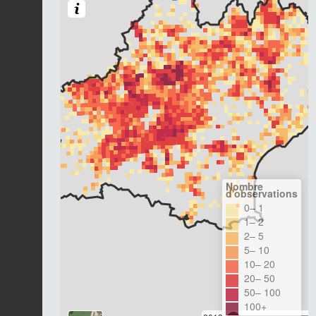
Nombre
d'observations
0– 1
1– 2
2– 5
5– 10
10– 20
20– 50
50– 100
100+