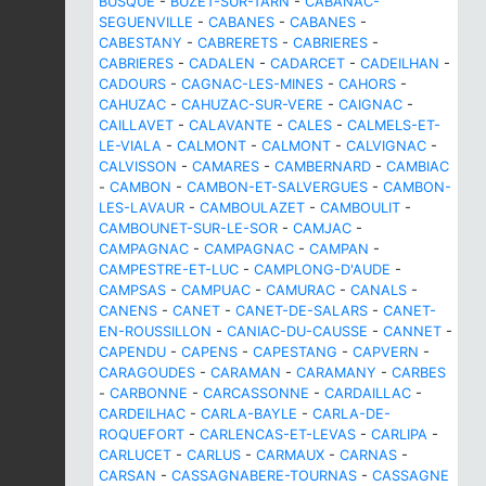
BUSQUE
-
BUZET-SUR-TARN
-
CABANAC-
SEGUENVILLE
-
CABANES
-
CABANES
-
CABESTANY
-
CABRERETS
-
CABRIERES
-
CABRIERES
-
CADALEN
-
CADARCET
-
CADEILHAN
-
CADOURS
-
CAGNAC-LES-MINES
-
CAHORS
-
CAHUZAC
-
CAHUZAC-SUR-VERE
-
CAIGNAC
-
CAILLAVET
-
CALAVANTE
-
CALES
-
CALMELS-ET-
LE-VIALA
-
CALMONT
-
CALMONT
-
CALVIGNAC
-
CALVISSON
-
CAMARES
-
CAMBERNARD
-
CAMBIAC
-
CAMBON
-
CAMBON-ET-SALVERGUES
-
CAMBON-
LES-LAVAUR
-
CAMBOULAZET
-
CAMBOULIT
-
CAMBOUNET-SUR-LE-SOR
-
CAMJAC
-
CAMPAGNAC
-
CAMPAGNAC
-
CAMPAN
-
CAMPESTRE-ET-LUC
-
CAMPLONG-D'AUDE
-
CAMPSAS
-
CAMPUAC
-
CAMURAC
-
CANALS
-
CANENS
-
CANET
-
CANET-DE-SALARS
-
CANET-
EN-ROUSSILLON
-
CANIAC-DU-CAUSSE
-
CANNET
-
CAPENDU
-
CAPENS
-
CAPESTANG
-
CAPVERN
-
CARAGOUDES
-
CARAMAN
-
CARAMANY
-
CARBES
-
CARBONNE
-
CARCASSONNE
-
CARDAILLAC
-
CARDEILHAC
-
CARLA-BAYLE
-
CARLA-DE-
ROQUEFORT
-
CARLENCAS-ET-LEVAS
-
CARLIPA
-
CARLUCET
-
CARLUS
-
CARMAUX
-
CARNAS
-
CARSAN
-
CASSAGNABERE-TOURNAS
-
CASSAGNE