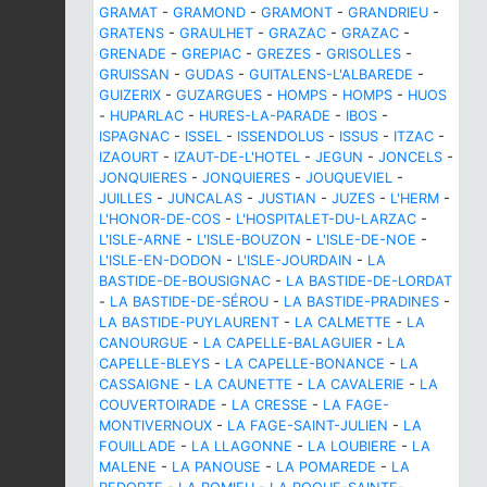
GRAMAT
-
GRAMOND
-
GRAMONT
-
GRANDRIEU
-
GRATENS
-
GRAULHET
-
GRAZAC
-
GRAZAC
-
GRENADE
-
GREPIAC
-
GREZES
-
GRISOLLES
-
GRUISSAN
-
GUDAS
-
GUITALENS-L'ALBAREDE
-
GUIZERIX
-
GUZARGUES
-
HOMPS
-
HOMPS
-
HUOS
-
HUPARLAC
-
HURES-LA-PARADE
-
IBOS
-
ISPAGNAC
-
ISSEL
-
ISSENDOLUS
-
ISSUS
-
ITZAC
-
IZAOURT
-
IZAUT-DE-L'HOTEL
-
JEGUN
-
JONCELS
-
JONQUIERES
-
JONQUIERES
-
JOUQUEVIEL
-
JUILLES
-
JUNCALAS
-
JUSTIAN
-
JUZES
-
L'HERM
-
L'HONOR-DE-COS
-
L'HOSPITALET-DU-LARZAC
-
L'ISLE-ARNE
-
L'ISLE-BOUZON
-
L'ISLE-DE-NOE
-
L'ISLE-EN-DODON
-
L'ISLE-JOURDAIN
-
LA
BASTIDE-DE-BOUSIGNAC
-
LA BASTIDE-DE-LORDAT
-
LA BASTIDE-DE-SÉROU
-
LA BASTIDE-PRADINES
-
LA BASTIDE-PUYLAURENT
-
LA CALMETTE
-
LA
CANOURGUE
-
LA CAPELLE-BALAGUIER
-
LA
CAPELLE-BLEYS
-
LA CAPELLE-BONANCE
-
LA
CASSAIGNE
-
LA CAUNETTE
-
LA CAVALERIE
-
LA
COUVERTOIRADE
-
LA CRESSE
-
LA FAGE-
MONTIVERNOUX
-
LA FAGE-SAINT-JULIEN
-
LA
FOUILLADE
-
LA LLAGONNE
-
LA LOUBIERE
-
LA
MALENE
-
LA PANOUSE
-
LA POMAREDE
-
LA