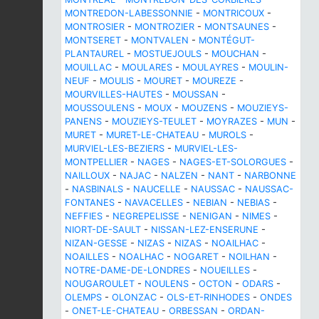
MONTREDON-LABESSONNIE
-
MONTRICOUX
-
MONTROSIER
-
MONTROZIER
-
MONTSAUNES
-
MONTSERET
-
MONTVALEN
-
MONTÉGUT-
PLANTAUREL
-
MOSTUEJOULS
-
MOUCHAN
-
MOUILLAC
-
MOULARES
-
MOULAYRES
-
MOULIN-
NEUF
-
MOULIS
-
MOURET
-
MOUREZE
-
MOURVILLES-HAUTES
-
MOUSSAN
-
MOUSSOULENS
-
MOUX
-
MOUZENS
-
MOUZIEYS-
PANENS
-
MOUZIEYS-TEULET
-
MOYRAZES
-
MUN
-
MURET
-
MURET-LE-CHATEAU
-
MUROLS
-
MURVIEL-LES-BEZIERS
-
MURVIEL-LES-
MONTPELLIER
-
NAGES
-
NAGES-ET-SOLORGUES
-
NAILLOUX
-
NAJAC
-
NALZEN
-
NANT
-
NARBONNE
-
NASBINALS
-
NAUCELLE
-
NAUSSAC
-
NAUSSAC-
FONTANES
-
NAVACELLES
-
NEBIAN
-
NEBIAS
-
NEFFIES
-
NEGREPELISSE
-
NENIGAN
-
NIMES
-
NIORT-DE-SAULT
-
NISSAN-LEZ-ENSERUNE
-
NIZAN-GESSE
-
NIZAS
-
NIZAS
-
NOAILHAC
-
NOAILLES
-
NOALHAC
-
NOGARET
-
NOILHAN
-
NOTRE-DAME-DE-LONDRES
-
NOUEILLES
-
NOUGAROULET
-
NOULENS
-
OCTON
-
ODARS
-
OLEMPS
-
OLONZAC
-
OLS-ET-RINHODES
-
ONDES
-
ONET-LE-CHATEAU
-
ORBESSAN
-
ORDAN-