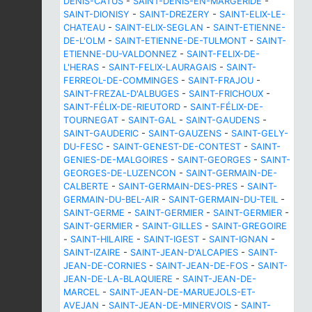
DENIS-CATUS
-
SAINT-DENIS-EN-MARGERIDE
-
SAINT-DIONISY
-
SAINT-DREZERY
-
SAINT-ELIX-LE-
CHATEAU
-
SAINT-ELIX-SEGLAN
-
SAINT-ETIENNE-
DE-L'OLM
-
SAINT-ETIENNE-DE-TULMONT
-
SAINT-
ETIENNE-DU-VALDONNEZ
-
SAINT-FELIX-DE-
L'HERAS
-
SAINT-FELIX-LAURAGAIS
-
SAINT-
FERREOL-DE-COMMINGES
-
SAINT-FRAJOU
-
SAINT-FREZAL-D'ALBUGES
-
SAINT-FRICHOUX
-
SAINT-FÉLIX-DE-RIEUTORD
-
SAINT-FÉLIX-DE-
TOURNEGAT
-
SAINT-GAL
-
SAINT-GAUDENS
-
SAINT-GAUDERIC
-
SAINT-GAUZENS
-
SAINT-GELY-
DU-FESC
-
SAINT-GENEST-DE-CONTEST
-
SAINT-
GENIES-DE-MALGOIRES
-
SAINT-GEORGES
-
SAINT-
GEORGES-DE-LUZENCON
-
SAINT-GERMAIN-DE-
CALBERTE
-
SAINT-GERMAIN-DES-PRES
-
SAINT-
GERMAIN-DU-BEL-AIR
-
SAINT-GERMAIN-DU-TEIL
-
SAINT-GERME
-
SAINT-GERMIER
-
SAINT-GERMIER
-
SAINT-GERMIER
-
SAINT-GILLES
-
SAINT-GREGOIRE
-
SAINT-HILAIRE
-
SAINT-IGEST
-
SAINT-IGNAN
-
SAINT-IZAIRE
-
SAINT-JEAN-D'ALCAPIES
-
SAINT-
JEAN-DE-CORNIES
-
SAINT-JEAN-DE-FOS
-
SAINT-
JEAN-DE-LA-BLAQUIERE
-
SAINT-JEAN-DE-
MARCEL
-
SAINT-JEAN-DE-MARUEJOLS-ET-
AVEJAN
-
SAINT-JEAN-DE-MINERVOIS
-
SAINT-