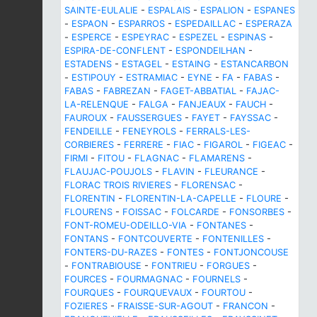
SAINTE-EULALIE
-
ESPALAIS
-
ESPALION
-
ESPANES
-
ESPAON
-
ESPARROS
-
ESPEDAILLAC
-
ESPERAZA
-
ESPERCE
-
ESPEYRAC
-
ESPEZEL
-
ESPINAS
-
ESPIRA-DE-CONFLENT
-
ESPONDEILHAN
-
ESTADENS
-
ESTAGEL
-
ESTAING
-
ESTANCARBON
-
ESTIPOUY
-
ESTRAMIAC
-
EYNE
-
FA
-
FABAS
-
FABAS
-
FABREZAN
-
FAGET-ABBATIAL
-
FAJAC-
LA-RELENQUE
-
FALGA
-
FANJEAUX
-
FAUCH
-
FAUROUX
-
FAUSSERGUES
-
FAYET
-
FAYSSAC
-
FENDEILLE
-
FENEYROLS
-
FERRALS-LES-
CORBIERES
-
FERRERE
-
FIAC
-
FIGAROL
-
FIGEAC
-
FIRMI
-
FITOU
-
FLAGNAC
-
FLAMARENS
-
FLAUJAC-POUJOLS
-
FLAVIN
-
FLEURANCE
-
FLORAC TROIS RIVIERES
-
FLORENSAC
-
FLORENTIN
-
FLORENTIN-LA-CAPELLE
-
FLOURE
-
FLOURENS
-
FOISSAC
-
FOLCARDE
-
FONSORBES
-
FONT-ROMEU-ODEILLO-VIA
-
FONTANES
-
FONTANS
-
FONTCOUVERTE
-
FONTENILLES
-
FONTERS-DU-RAZES
-
FONTES
-
FONTJONCOUSE
-
FONTRABIOUSE
-
FONTRIEU
-
FORGUES
-
FOURCES
-
FOURMAGNAC
-
FOURNELS
-
FOURQUES
-
FOURQUEVAUX
-
FOURTOU
-
FOZIERES
-
FRAISSE-SUR-AGOUT
-
FRANCON
-