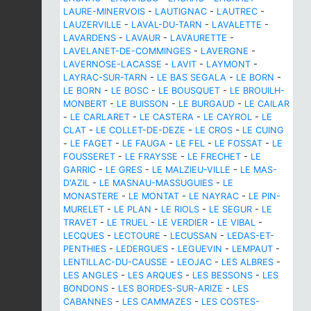
LAURE-MINERVOIS
-
LAUTIGNAC
-
LAUTREC
-
LAUZERVILLE
-
LAVAL-DU-TARN
-
LAVALETTE
-
LAVARDENS
-
LAVAUR
-
LAVAURETTE
-
LAVELANET-DE-COMMINGES
-
LAVERGNE
-
LAVERNOSE-LACASSE
-
LAVIT
-
LAYMONT
-
LAYRAC-SUR-TARN
-
LE BAS SEGALA
-
LE BORN
-
LE BORN
-
LE BOSC
-
LE BOUSQUET
-
LE BROUILH-
MONBERT
-
LE BUISSON
-
LE BURGAUD
-
LE CAILAR
-
LE CARLARET
-
LE CASTERA
-
LE CAYROL
-
LE
CLAT
-
LE COLLET-DE-DEZE
-
LE CROS
-
LE CUING
-
LE FAGET
-
LE FAUGA
-
LE FEL
-
LE FOSSAT
-
LE
FOUSSERET
-
LE FRAYSSE
-
LE FRECHET
-
LE
GARRIC
-
LE GRES
-
LE MALZIEU-VILLE
-
LE MAS-
D'AZIL
-
LE MASNAU-MASSUGUIES
-
LE
MONASTERE
-
LE MONTAT
-
LE NAYRAC
-
LE PIN-
MURELET
-
LE PLAN
-
LE RIOLS
-
LE SEGUR
-
LE
TRAVET
-
LE TRUEL
-
LE VERDIER
-
LE VIBAL
-
LECQUES
-
LECTOURE
-
LECUSSAN
-
LEDAS-ET-
PENTHIES
-
LEDERGUES
-
LEGUEVIN
-
LEMPAUT
-
LENTILLAC-DU-CAUSSE
-
LEOJAC
-
LES ALBRES
-
LES ANGLES
-
LES ARQUES
-
LES BESSONS
-
LES
BONDONS
-
LES BORDES-SUR-ARIZE
-
LES
CABANNES
-
LES CAMMAZES
-
LES COSTES-