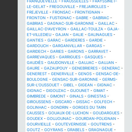
FRANQUEVIELLE
-
FRAUSSEILLES
-
FRAYSSINET-
LE-GELAT
-
FREGOUVILLE
-
FREJAIROLLES
-
FREJEVILLE
-
FRONSAC
-
FRONTIGNAN
-
FRONTON
-
FUSTIGNAC
-
GABRE
-
GABRIAC
-
GABRIAS
-
GAGNAC-SUR-GARONNE
-
GAILLAC
-
GAILLAC-D'AVEYRON
-
GAILLAC-TOULZA
-
GAJA-
ET-VILLEDIEU
-
GAJAN
-
GALIE
-
GALINAGUES
-
GANTIES
-
GARAC
-
GARDERES
-
GARDIE
-
GARDOUCH
-
GARGANVILLAR
-
GARGAS
-
GARIDECH
-
GARIES
-
GARONS
-
GARRAVET
-
GARREVAQUES
-
GARRIGUES
-
GASQUES
-
GAUDIÈS
-
GAUDONVILLE
-
GAUJAC
-
GAUJAN
-
GAURE
-
GAZAUPOUY
-
GENEBRIERES
-
GENERAC
-
GENEREST
-
GENERVILLE
-
GENOS
-
GENSAC-DE-
BOULOGNE
-
GENSAC-SUR-GARONNE
-
GERMS-
SUR-L'OUSSOUET
-
GIBEL
-
GIGEAN
-
GIGNAC
-
GIGNAC
-
GIGOUZAC
-
GIJOUNET
-
GIMAT
-
GIMBREDE
-
GIMONT
-
GINALS
-
GINESTAS
-
GIROUSSENS
-
GISCARO
-
GISSAC
-
GOLFECH
-
GOLINHAC
-
GONDRIN
-
GORGES DU TARN
CAUSSES
-
GOUAUX-DE-LUCHON
-
GOUDARGUES
-
GOUDEX
-
GOUJOUNAC
-
GOURDAN-POLIGNAN
-
GOURVIEILLE
-
GOUTEVERNISSE
-
GOUTRENS
-
GOUTZ
-
GOYRANS
-
GRABELS
-
GRAGNAGUE
-