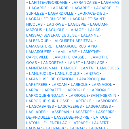
-
LAFITTE-VIGORDANE
-
LAFRANCAISE
-
LAGAMAS
-
LAGARDE
-
LAGARDE
-
LAGARDE
-
LAGARDELLE-
SUR-LEZE
-
LAGARDIOLLE
-
LAGRACE-DIEU
-
LAGRAULET-DU-GERS
-
LAGRAULET-SAINT-
NICOLAS
-
LAGRAVE
-
LAGUEPIE
-
LAGUIAN-
MAZOUS
-
LAGUIOLE
-
LAHAGE
-
LAHAS
-
LAISSAC-SEVERAC L'EGLISE
-
LALANNE
-
LALBENQUE
-
LALOURET-LAFFITEAU
-
LAMAGISTERE
-
LAMARQUE-RUSTAING
-
LAMASQUERE
-
LAMILLARIE
-
LAMOTHE-
CAPDEVILLE
-
LAMOTHE-CASSEL
-
LAMOTHE-
GOAS
-
LANDORTHE
-
LANET
-
LANGLADE
-
LANNEMAIGNAN
-
LANOUX
-
LANTA
-
LANUEJOLS
-
LANUEJOLS
-
LANUEJOULS
-
LANZAC
-
LAPANOUSE-DE-CERNON
-
LAPARROUQUIAL
-
LAPEYRERE
-
LARCAN
-
LAREOLE
-
LARNAGOL
-
LARRA
-
LARRAZET
-
LARROQUE
-
LARROQUE
-
LARROQUE-ENGALIN
-
LARROQUE-SAINT-SERNIN
-
LARROQUE-SUR-L'OSSE
-
LARTIGUE
-
LASBORDES
-
LASCABANES
-
LASCAZERES
-
LASGRAISSES
-
LASLADES
-
LASSERAN
-
LASSERRE
-
LASSERRE-
DE-PROUILLE
-
LASSEUBE-PROPRE
-
LATOUE
-
LATOUILLE-LENTILLAC
-
LATRAPE
-
LAUBERT
-
LAUNAC
-
LAURABUC
-
LAURAC
-
LAURAET
-