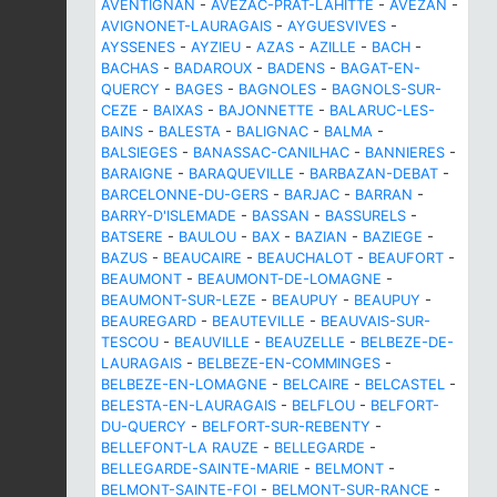
AVENTIGNAN
-
AVEZAC-PRAT-LAHITTE
-
AVEZAN
-
AVIGNONET-LAURAGAIS
-
AYGUESVIVES
-
AYSSENES
-
AYZIEU
-
AZAS
-
AZILLE
-
BACH
-
BACHAS
-
BADAROUX
-
BADENS
-
BAGAT-EN-
QUERCY
-
BAGES
-
BAGNOLES
-
BAGNOLS-SUR-
CEZE
-
BAIXAS
-
BAJONNETTE
-
BALARUC-LES-
BAINS
-
BALESTA
-
BALIGNAC
-
BALMA
-
BALSIEGES
-
BANASSAC-CANILHAC
-
BANNIERES
-
BARAIGNE
-
BARAQUEVILLE
-
BARBAZAN-DEBAT
-
BARCELONNE-DU-GERS
-
BARJAC
-
BARRAN
-
BARRY-D'ISLEMADE
-
BASSAN
-
BASSURELS
-
BATSERE
-
BAULOU
-
BAX
-
BAZIAN
-
BAZIEGE
-
BAZUS
-
BEAUCAIRE
-
BEAUCHALOT
-
BEAUFORT
-
BEAUMONT
-
BEAUMONT-DE-LOMAGNE
-
BEAUMONT-SUR-LEZE
-
BEAUPUY
-
BEAUPUY
-
BEAUREGARD
-
BEAUTEVILLE
-
BEAUVAIS-SUR-
TESCOU
-
BEAUVILLE
-
BEAUZELLE
-
BELBEZE-DE-
LAURAGAIS
-
BELBEZE-EN-COMMINGES
-
BELBEZE-EN-LOMAGNE
-
BELCAIRE
-
BELCASTEL
-
BELESTA-EN-LAURAGAIS
-
BELFLOU
-
BELFORT-
DU-QUERCY
-
BELFORT-SUR-REBENTY
-
BELLEFONT-LA RAUZE
-
BELLEGARDE
-
BELLEGARDE-SAINTE-MARIE
-
BELMONT
-
BELMONT-SAINTE-FOI
-
BELMONT-SUR-RANCE
-