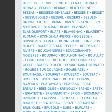
BELPECH
-
BELVIS
-
BENQUE
-
BERAT
-
BERAUT
-
BERNAC
-
BERNIS
-
BERRAC
-
BERTHOLENE
-
BESSAN
-
BESSEDE-DE-SAULT
-
BESSENS
-
BESSET
-
BESSUEJOULS
-
BEZERIL
-
BEZIERS
-
BEZUES-
BAJON
-
BIOULE
-
BIRAN
-
BIVES
-
BIZANET
-
BIZE-
MINERVOIS
-
BLAJAN
-
BLAN
-
BLANDAS
-
BLANQUEFORT
-
BLARS
-
BLAVIGNAC
-
BLAZIERT
-
BLOMAC
-
BOIS-DE-LA-PIERRE
-
BOISSEDE
-
BOISSIERES
-
BONAS
-
BONNEVAUX
-
BONREPOS-
RIQUET
-
BORDERES-SUR-L'ECHEZ
-
BORDES-DE-
RIVIERE
-
BOUCAGNERES
-
BOUCOIRAN-ET-
NOZIERES
-
BOUDRAC
-
BOUILHONNAC
-
BOUILLAC
-
BOUILLARGUES
-
BOULOC
-
BOULOGNE-SUR-
GESSE
-
BOURG-D'OUEIL
-
BOURG-SAINT-BERNARD
-
BOURGS SUR COLAGNE
-
BOURNAZEL
-
BOURNAZEL
-
BOURRET
-
BOUSSAC
-
BOUSSAC
-
BOUSSAN
-
BOUTENAC
-
BOUTX
-
BOUZIN
-
BOZOULS
-
BRAGAYRAC
-
BRASSAC
-
BRAX
-
BRENAS
-
BRENGUES
-
BRENOUX
-
BRENS
-
BRETX
-
BRIATEXTE
-
BRIGNEMONT
-
BRION
-
BROMMAT
-
BROQUIES
-
BROUSSE
-
BROUSSE-LE-CHATEAU
-
BROUZET-LES-QUISSAC
-
BROZE
-
BRUGNENS
-
BRUNIQUEL
-
BRUSQUE
-
BURG
-
BURLATS
-