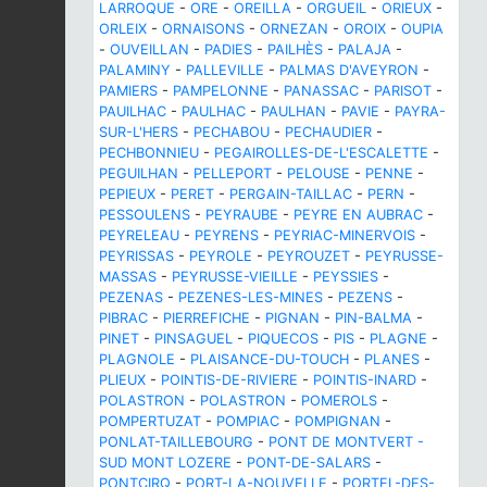
LARROQUE
-
ORE
-
OREILLA
-
ORGUEIL
-
ORIEUX
-
ORLEIX
-
ORNAISONS
-
ORNEZAN
-
OROIX
-
OUPIA
-
OUVEILLAN
-
PADIES
-
PAILHÈS
-
PALAJA
-
PALAMINY
-
PALLEVILLE
-
PALMAS D'AVEYRON
-
PAMIERS
-
PAMPELONNE
-
PANASSAC
-
PARISOT
-
PAUILHAC
-
PAULHAC
-
PAULHAN
-
PAVIE
-
PAYRA-
SUR-L'HERS
-
PECHABOU
-
PECHAUDIER
-
PECHBONNIEU
-
PEGAIROLLES-DE-L'ESCALETTE
-
PEGUILHAN
-
PELLEPORT
-
PELOUSE
-
PENNE
-
PEPIEUX
-
PERET
-
PERGAIN-TAILLAC
-
PERN
-
PESSOULENS
-
PEYRAUBE
-
PEYRE EN AUBRAC
-
PEYRELEAU
-
PEYRENS
-
PEYRIAC-MINERVOIS
-
PEYRISSAS
-
PEYROLE
-
PEYROUZET
-
PEYRUSSE-
MASSAS
-
PEYRUSSE-VIEILLE
-
PEYSSIES
-
PEZENAS
-
PEZENES-LES-MINES
-
PEZENS
-
PIBRAC
-
PIERREFICHE
-
PIGNAN
-
PIN-BALMA
-
PINET
-
PINSAGUEL
-
PIQUECOS
-
PIS
-
PLAGNE
-
PLAGNOLE
-
PLAISANCE-DU-TOUCH
-
PLANES
-
PLIEUX
-
POINTIS-DE-RIVIERE
-
POINTIS-INARD
-
POLASTRON
-
POLASTRON
-
POMEROLS
-
POMPERTUZAT
-
POMPIAC
-
POMPIGNAN
-
PONLAT-TAILLEBOURG
-
PONT DE MONTVERT -
SUD MONT LOZERE
-
PONT-DE-SALARS
-
PONTCIRQ
-
PORT-LA-NOUVELLE
-
PORTEL-DES-