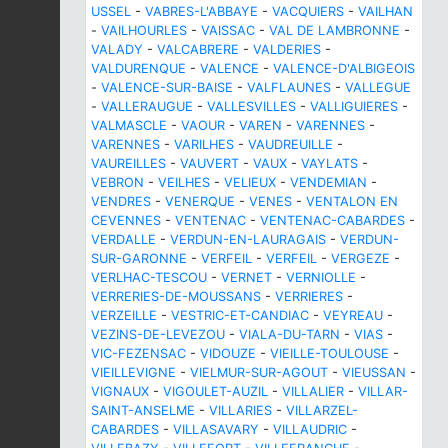
USSEL
-
VABRES-L'ABBAYE
-
VACQUIERS
-
VAILHAN
-
VAILHOURLES
-
VAISSAC
-
VAL DE LAMBRONNE
-
VALADY
-
VALCABRERE
-
VALDERIES
-
VALDURENQUE
-
VALENCE
-
VALENCE-D'ALBIGEOIS
-
VALENCE-SUR-BAISE
-
VALFLAUNES
-
VALLEGUE
-
VALLERAUGUE
-
VALLESVILLES
-
VALLIGUIERES
-
VALMASCLE
-
VAOUR
-
VAREN
-
VARENNES
-
VARENNES
-
VARILHES
-
VAUDREUILLE
-
VAUREILLES
-
VAUVERT
-
VAUX
-
VAYLATS
-
VEBRON
-
VEILHES
-
VELIEUX
-
VENDEMIAN
-
VENDRES
-
VENERQUE
-
VENES
-
VENTALON EN
CEVENNES
-
VENTENAC
-
VENTENAC-CABARDES
-
VERDALLE
-
VERDUN-EN-LAURAGAIS
-
VERDUN-
SUR-GARONNE
-
VERFEIL
-
VERFEIL
-
VERGEZE
-
VERLHAC-TESCOU
-
VERNET
-
VERNIOLLE
-
VERRERIES-DE-MOUSSANS
-
VERRIERES
-
VERZEILLE
-
VESTRIC-ET-CANDIAC
-
VEYREAU
-
VEZINS-DE-LEVEZOU
-
VIALA-DU-TARN
-
VIAS
-
VIC-FEZENSAC
-
VIDOUZE
-
VIEILLE-TOULOUSE
-
VIEILLEVIGNE
-
VIELMUR-SUR-AGOUT
-
VIEUSSAN
-
VIGNAUX
-
VIGOULET-AUZIL
-
VILLALIER
-
VILLAR-
SAINT-ANSELME
-
VILLARIES
-
VILLARZEL-
CABARDES
-
VILLASAVARY
-
VILLAUDRIC
-