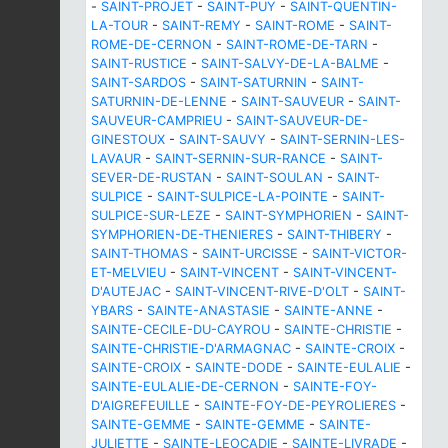
-
SAINT-PROJET
-
SAINT-PUY
-
SAINT-QUENTIN-
LA-TOUR
-
SAINT-REMY
-
SAINT-ROME
-
SAINT-
ROME-DE-CERNON
-
SAINT-ROME-DE-TARN
-
SAINT-RUSTICE
-
SAINT-SALVY-DE-LA-BALME
-
SAINT-SARDOS
-
SAINT-SATURNIN
-
SAINT-
SATURNIN-DE-LENNE
-
SAINT-SAUVEUR
-
SAINT-
SAUVEUR-CAMPRIEU
-
SAINT-SAUVEUR-DE-
GINESTOUX
-
SAINT-SAUVY
-
SAINT-SERNIN-LES-
LAVAUR
-
SAINT-SERNIN-SUR-RANCE
-
SAINT-
SEVER-DE-RUSTAN
-
SAINT-SOULAN
-
SAINT-
SULPICE
-
SAINT-SULPICE-LA-POINTE
-
SAINT-
SULPICE-SUR-LEZE
-
SAINT-SYMPHORIEN
-
SAINT-
SYMPHORIEN-DE-THENIERES
-
SAINT-THIBERY
-
SAINT-THOMAS
-
SAINT-URCISSE
-
SAINT-VICTOR-
ET-MELVIEU
-
SAINT-VINCENT
-
SAINT-VINCENT-
D'AUTEJAC
-
SAINT-VINCENT-RIVE-D'OLT
-
SAINT-
YBARS
-
SAINTE-ANASTASIE
-
SAINTE-ANNE
-
SAINTE-CECILE-DU-CAYROU
-
SAINTE-CHRISTIE
-
SAINTE-CHRISTIE-D'ARMAGNAC
-
SAINTE-CROIX
-
SAINTE-CROIX
-
SAINTE-DODE
-
SAINTE-EULALIE
-
SAINTE-EULALIE-DE-CERNON
-
SAINTE-FOY-
D'AIGREFEUILLE
-
SAINTE-FOY-DE-PEYROLIERES
-
SAINTE-GEMME
-
SAINTE-GEMME
-
SAINTE-
JULIETTE
-
SAINTE-LEOCADIE
-
SAINTE-LIVRADE
-