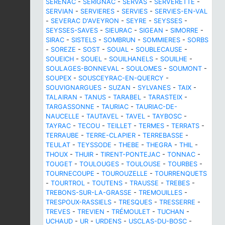
SERENAC
-
SERIGNAC
-
SERVAS
-
SERVERETTE
-
SERVIAN
-
SERVIERES
-
SERVIES
-
SERVIES-EN-VAL
-
SEVERAC D'AVEYRON
-
SEYRE
-
SEYSSES
-
SEYSSES-SAVES
-
SIEURAC
-
SIGEAN
-
SIMORRE
-
SIRAC
-
SISTELS
-
SOMBRUN
-
SOMMIERES
-
SORBS
-
SOREZE
-
SOST
-
SOUAL
-
SOUBLECAUSE
-
SOUEICH
-
SOUEL
-
SOUILHANELS
-
SOUILHE
-
SOULAGES-BONNEVAL
-
SOULOMES
-
SOUMONT
-
SOUPEX
-
SOUSCEYRAC-EN-QUERCY
-
SOUVIGNARGUES
-
SUZAN
-
SYLVANES
-
TAIX
-
TALAIRAN
-
TANUS
-
TARABEL
-
TARASTEIX
-
TARGASSONNE
-
TAURIAC
-
TAURIAC-DE-
NAUCELLE
-
TAUTAVEL
-
TAVEL
-
TAYBOSC
-
TAYRAC
-
TECOU
-
TEILLET
-
TERMES
-
TERRATS
-
TERRAUBE
-
TERRE-CLAPIER
-
TERREBASSE
-
TEULAT
-
TEYSSODE
-
THEBE
-
THEGRA
-
THIL
-
THOUX
-
THUIR
-
TIRENT-PONTEJAC
-
TONNAC
-
TOUGET
-
TOULOUGES
-
TOULOUSE
-
TOURBES
-
TOURNECOUPE
-
TOUROUZELLE
-
TOURRENQUETS
-
TOURTROL
-
TOUTENS
-
TRAUSSE
-
TREBES
-
TREBONS-SUR-LA-GRASSE
-
TREMOUILLES
-
TRESPOUX-RASSIELS
-
TRESQUES
-
TRESSERRE
-
TREVES
-
TREVIEN
-
TRÉMOULET
-
TUCHAN
-
UCHAUD
-
UR
-
URDENS
-
USCLAS-DU-BOSC
-