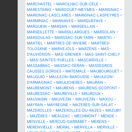
MARCHASTEL
-
MARCILHAC-SUR-CELE
-
MARESTAING
-
MARGOUET-MEYMES
-
MARIGNAC
-
MARIGNAC-LASCLARES
-
MARIGNAC-LASPEYRES
-
MARMINIAC
-
MARNAVES
-
MARQUEFAVE
-
MARQUEIN
-
MARSAN
-
MARSEILLAN
-
MARSEILLETTE
-
MARSILLARGUES
-
MARSOLAN
-
MARSOULAS
-
MARSSAC-SUR-TARN
-
MARTEL
-
MARTIEL
-
MARTRES-DE-RIVIERE
-
MARTRES-
TOLOSANE
-
MARVEJOLS
-
MARZENS
-
MAS-
D'AUVIGNON
-
MAS-GRENIER
-
MAS-SAINT-CHELY
-
MAS-SAINTES-PUELLES
-
MASCARVILLE
-
MASSABRAC
-
MASSAC-SERAN
-
MASSEGROS
CAUSSES GORGES
-
MATEMALE
-
MAUBOURGUET
-
MAUGUIO
-
MAULEON-BAROUSSE
-
MAULEON-
D'ARMAGNAC
-
MAULICHERES
-
MAURAN
-
MAUREMONT
-
MAURENS
-
MAURENS-SCOPONT
-
MAURESSAC
-
MAUREVILLE
-
MAUROUX
-
MAUVAISIN
-
MAUVEZIN
-
MAUVEZIN
-
MAXOU
-
MAYRAN
-
MAYREGNE
-
MAZERES-SUR-SALAT
-
MAZEROLLES
-
MAZEROLLES-DU-RAZES
-
MAZUBY
-
MAZÈRES
-
MEAUZAC
-
MECHMONT
-
MENDE
-
MENVILLE
-
MERCUS-GARRABET
-
MERENS
-
MERENVIELLE
-
MERIAL
-
MERVILLA
-
MERVILLE
-