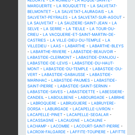
REDORTE
-
LA ROMIEU
-
LA ROQUE-SAINTE-
MARGUERITE
-
LA ROUQUETTE
-
LA SALVETAT-
BELMONTET
-
LA SALVETAT-LAURAGAIS
-
LA
SALVETAT-PEYRALES
-
LA SALVETAT-SUR-AGOUT
-
LA SAUVETAT
-
LA SAUZIERE-SAINT-JEAN
-
LA
SELVE
-
LA SERRE
-
LA TIEULE
-
LA TOUR-DU-
CRIEU
-
LA VACQUERIE-ET-SAINT-MARTIN-DE-
CASTRIES
-
LA VILLE-DIEU-DU-TEMPLE
-
LA
VILLEDIEU
-
LAAS
-
LABARTHE
-
LABARTHE-BLEYS
-
LABARTHE-RIVIERE
-
LABASTIDE-BEAUVOIR
-
LABASTIDE-CLERMONT
-
LABASTIDE-D'ANJOU
-
LABASTIDE-DE-LEVIS
-
LABASTIDE-DU-HAUT-
MONT
-
LABASTIDE-DU-TEMPLE
-
LABASTIDE-DU-
VERT
-
LABASTIDE-GABAUSSE
-
LABASTIDE-
MARNHAC
-
LABASTIDE-PAUMES
-
LABASTIDE-
SAINT-PIERRE
-
LABASTIDE-SAINT-SERNIN
-
LABASTIDE-SAVES
-
LABASTIDETTE
-
LABESSIERE-
CANDEIL
-
LABOULBENE
-
LABOURGADE
-
LABRIHE
-
LABROQUERE
-
LABRUGUIERE
-
LABRUYERE-
DORSA
-
LABURGADE
-
LACAPELLE-LIVRON
-
LACAPELLE-PINET
-
LACAPELLE-SEGALAR
-
LACASSAGNE
-
LACAUGNE
-
LACAUNE
-
LACHAMP
-
LACOMBE
-
LACOURT-SAINT-PIERRE
-
LACROIX-FALGARDE
-
LAFFITE-TOUPIERE
-
LAFITTE