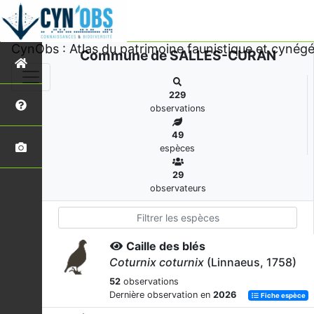
CynObs : Atlas du patrimoine faunistique et cynégé
Commune de SALLES-CURAN
229
observations
49
espèces
29
observateurs
Caille des blés
Coturnix coturnix
(Linnaeus, 1758)
52
observations
Dernière observation en
2026
Fiche espèce