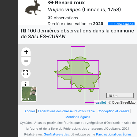
Renard roux
Vulpes vulpes
(Linnaeus, 1758)
32
observations
Dernière observation en
2026
Fiche espèce
100 dernières observations dans la commune
Lièvre d'Europe
de
SALLES-CURAN
Lepus europaeus
Pallas, 1778
24
observations
+
Dernière observation en
2025
Fiche espèce
−
Chevreuil européen
Capreolus capreolus
(Linnaeus,
1758)
14
observations
Dernière observation en
2026
Fiche espèce
10 km
Leaflet
| © OpenStreetMap
Pie bavarde
Pica pica
(Linnaeus, 1758)
Accueil
|
Fédérations des chasseurs d'Occitanie
|
Conception et crédits
|
Mentions légales
9
observations
CynObs : Atlas du patrimoine faunistique et cynégétique d'Occitanie - Atlas de
Dernière observation en
2026
Fiche espèce
la faune et de la flore du Fédérations des chasseurs d'Occitanie, 2021
Réalisé avec
GeoNature-atlas
, développé par le
Parc national des Écrins
Corneille noire