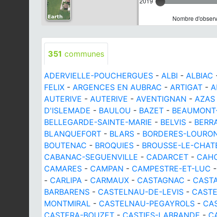
2019
Nombre d'observa
351
communes
ADERVIELLE-POUCHERGUES
-
ALBI
-
ALBIAC
FELIX
-
ARGENCES EN AUBRAC
-
ARTIGAT
-
A
AUTERIVE
-
AUTERIVE
-
AVENTIGNAN
-
AZAS
D'ISLEMADE
-
BAULOU
-
BAZET
-
BEAUMONT
BELLEGARDE-SAINTE-MARIE
-
BELVIS
-
BERR
BLANQUEFORT
-
BLARS
-
BORDERES-LOURO
BOUTENAC
-
BROQUIES
-
BROUSSE-LE-CHAT
CABANAC-SEGUENVILLE
-
CADARCET
-
CAH
CAMARES
-
CAMPAN
-
CAMPESTRE-ET-LUC
-
CARLIPA
-
CARMAUX
-
CASTAGNAC
-
CAST
BARBARENS
-
CASTELNAU-DE-LEVIS
-
CASTE
MONTMIRAL
-
CASTELNAU-PEGAYROLS
-
CA
CASTERA-BOUZET
-
CASTIES-LABRANDE
-
C