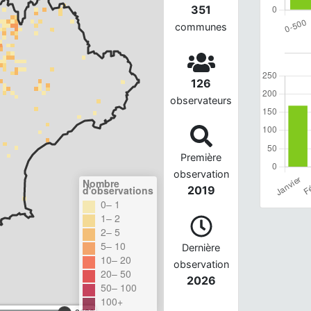
351
communes
126
observateurs
Première
observation
Nombre
d'observations
2019
0– 1
1– 2
2– 5
5– 10
Dernière
10– 20
observation
20– 50
2026
50– 100
100+