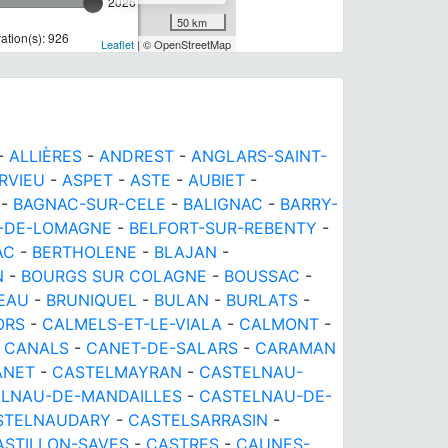
2026
50 km
tion(s): 926
Leaflet
| © OpenStreetMap
-
ALLIÈRES
-
ANDREST
-
ANGLARS-SAINT-
RVIEU
-
ASPET
-
ASTE
-
AUBIET
-
-
BAGNAC-SUR-CELE
-
BALIGNAC
-
BARRY-
-DE-LOMAGNE
-
BELFORT-SUR-REBENTY
-
AC
-
BERTHOLENE
-
BLAJAN
-
N
-
BOURGS SUR COLAGNE
-
BOUSSAC
-
EAU
-
BRUNIQUEL
-
BULAN
-
BURLATS
-
ORS
-
CALMELS-ET-LE-VIALA
-
CALMONT
-
-
CANALS
-
CANET-DE-SALARS
-
CARAMAN
ANET
-
CASTELMAYRAN
-
CASTELNAU-
LNAU-DE-MANDAILLES
-
CASTELNAU-DE-
STELNAUDARY
-
CASTELSARRASIN
-
ASTILLON-SAVES
-
CASTRES
-
CAUNES-