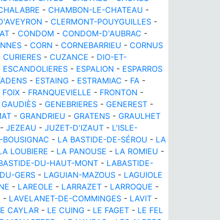
CHALABRE
-
CHAMBON-LE-CHATEAU
-
D'AVEYRON
-
CLERMONT-POUYGUILLES
-
AT
-
CONDOM
-
CONDOM-D'AUBRAC
-
ANNES
-
CORN
-
CORNEBARRIEU
-
CORNUS
-
CURIERES
-
CUZANCE
-
DIO-ET-
-
ESCANDOLIERES
-
ESPALION
-
ESPARROS
TADENS
-
ESTAING
-
ESTRAMIAC
-
FA
-
-
FOIX
-
FRANQUEVIELLE
-
FRONTON
-
-
GAUDIÈS
-
GENEBRIERES
-
GENEREST
-
MAT
-
GRANDRIEU
-
GRATENS
-
GRAULHET
-
JEZEAU
-
JUZET-D'IZAUT
-
L'ISLE-
E-BOUSIGNAC
-
LA BASTIDE-DE-SÉROU
-
LA
LA LOUBIERE
-
LA PANOUSE
-
LA ROMIEU
-
BASTIDE-DU-HAUT-MONT
-
LABASTIDE-
-DU-GERS
-
LAGUIAN-MAZOUS
-
LAGUIOLE
NE
-
LAREOLE
-
LARRAZET
-
LARROQUE
-
C
-
LAVELANET-DE-COMMINGES
-
LAVIT
-
LE CAYLAR
-
LE CUING
-
LE FAGET
-
LE FEL