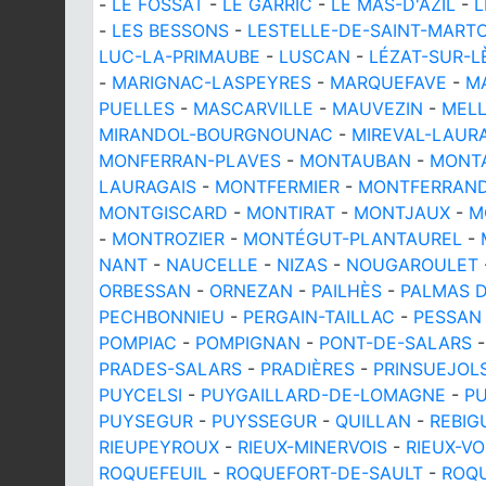
-
LE FOSSAT
-
LE GARRIC
-
LE MAS-D'AZIL
-
L
-
LES BESSONS
-
LESTELLE-DE-SAINT-MART
LUC-LA-PRIMAUBE
-
LUSCAN
-
LÉZAT-SUR-L
-
MARIGNAC-LASPEYRES
-
MARQUEFAVE
-
M
PUELLES
-
MASCARVILLE
-
MAUVEZIN
-
MEL
MIRANDOL-BOURGNOUNAC
-
MIREVAL-LAUR
MONFERRAN-PLAVES
-
MONTAUBAN
-
MONT
LAURAGAIS
-
MONTFERMIER
-
MONTFERRAN
MONTGISCARD
-
MONTIRAT
-
MONTJAUX
-
M
-
MONTROZIER
-
MONTÉGUT-PLANTAUREL
-
NANT
-
NAUCELLE
-
NIZAS
-
NOUGAROULET
ORBESSAN
-
ORNEZAN
-
PAILHÈS
-
PALMAS 
PECHBONNIEU
-
PERGAIN-TAILLAC
-
PESSAN
POMPIAC
-
POMPIGNAN
-
PONT-DE-SALARS
PRADES-SALARS
-
PRADIÈRES
-
PRINSUEJOL
PUYCELSI
-
PUYGAILLARD-DE-LOMAGNE
-
P
PUYSEGUR
-
PUYSSEGUR
-
QUILLAN
-
REBIG
RIEUPEYROUX
-
RIEUX-MINERVOIS
-
RIEUX-V
ROQUEFEUIL
-
ROQUEFORT-DE-SAULT
-
ROQ