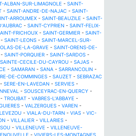
T-ALBAN-SUR-LIMAGNOLE
-
SAINT-
T
-
SAINT-ANDRE-DE-NAJAC
-
SAINT-
INT-ARROUMEX
-
SAINT-BEAUZILE
-
SAINT-
D'AUBRAC
-
SAINT-CYPRIEN
-
SAINT-FELIX-
AINT-FRICHOUX
-
SAINT-GERMIER
-
SAINT-
-
SAINT-LEONS
-
SAINT-MARCEL-SUR-
COLAS-DE-LA-GRAVE
-
SAINT-ORENS-DE-
-
SAINT-PORQUIER
-
SAINT-SARDOS
-
SAINTE-CECILE-DU-CAYROU
-
SAJAS
-
CE
-
SAMARAN
-
SANA
-
SARRANCOLIN
-
RE-DE-COMMINGES
-
SAUZET
-
SEBRAZAC
-
SERE-EN-LAVEDAN
-
SERVIES
-
NNEVAL
-
SOUSCEYRAC-EN-QUERCY
-
-
TROUBAT
-
VABRES-L'ABBAYE
-
IGUIERES
-
VALZERGUES
-
VAREN
-
-LEVEZOU
-
VIALA-DU-TARN
-
VIAS
-
VIC-
ON
-
VILLALIER
-
VILLARIES
-
SSOU
-
VILLENEUVE
-
VILLENEUVE-
LENOUVELLE
-
VIVIERS-LES-MONTAGNES