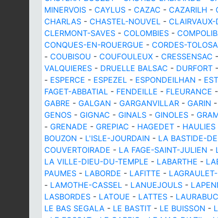
MINERVOIS
-
CAYLUS
-
CAZAC
-
CAZARILH
-
CHARLAS
-
CHASTEL-NOUVEL
-
CLAIRVAUX-
CLERMONT-SAVES
-
COLOMBIES
-
COMPOLIB
CONQUES-EN-ROUERGUE
-
CORDES-TOLOS
-
COUBISOU
-
COUFOULEUX
-
CRESSENSAC
VALQUIERES
-
DRUELLE BALSAC
-
DURFORT
-
ESPERCE
-
ESPEZEL
-
ESPONDEILHAN
-
ES
FAGET-ABBATIAL
-
FENDEILLE
-
FLEURANCE
GABRE
-
GALGAN
-
GARGANVILLAR
-
GARIN
GENOS
-
GIGNAC
-
GINALS
-
GINOLES
-
GRA
-
GRENADE
-
GREPIAC
-
HAGEDET
-
HAULIES
BOUZON
-
L'ISLE-JOURDAIN
-
LA BASTIDE-D
COUVERTOIRADE
-
LA FAGE-SAINT-JULIEN
-
LA VILLE-DIEU-DU-TEMPLE
-
LABARTHE
-
LA
PAUMES
-
LABORDE
-
LAFITTE
-
LAGRAULET
-
LAMOTHE-CASSEL
-
LANUEJOULS
-
LAPEN
LASBORDES
-
LATOUE
-
LATTES
-
LAURABU
LE BAS SEGALA
-
LE BASTIT
-
LE BUISSON
-