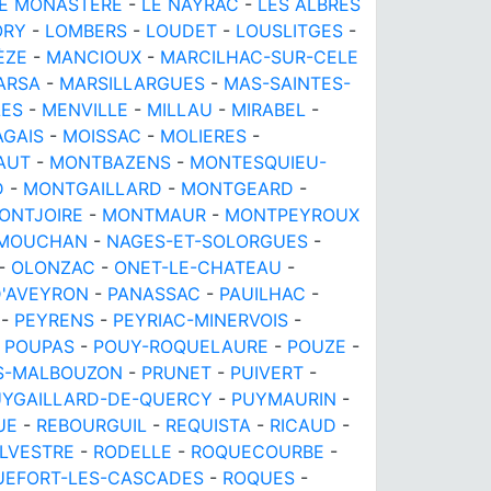
E MONASTERE
-
LE NAYRAC
-
LES ALBRES
ORY
-
LOMBERS
-
LOUDET
-
LOUSLITGES
-
ÈZE
-
MANCIOUX
-
MARCILHAC-SUR-CELE
ARSA
-
MARSILLARGUES
-
MAS-SAINTES-
LES
-
MENVILLE
-
MILLAU
-
MIRABEL
-
AGAIS
-
MOISSAC
-
MOLIERES
-
AUT
-
MONTBAZENS
-
MONTESQUIEU-
D
-
MONTGAILLARD
-
MONTGEARD
-
ONTJOIRE
-
MONTMAUR
-
MONTPEYROUX
MOUCHAN
-
NAGES-ET-SOLORGUES
-
-
OLONZAC
-
ONET-LE-CHATEAU
-
D'AVEYRON
-
PANASSAC
-
PAUILHAC
-
-
PEYRENS
-
PEYRIAC-MINERVOIS
-
-
POUPAS
-
POUY-ROQUELAURE
-
POUZE
-
S-MALBOUZON
-
PRUNET
-
PUIVERT
-
UYGAILLARD-DE-QUERCY
-
PUYMAURIN
-
UE
-
REBOURGUIL
-
REQUISTA
-
RICAUD
-
OLVESTRE
-
RODELLE
-
ROQUECOURBE
-
UEFORT-LES-CASCADES
-
ROQUES
-