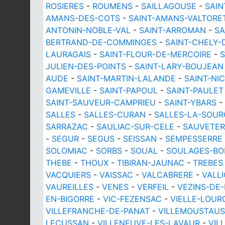
ROSIERES
-
ROUMENS
-
SAILLAGOUSE
-
SAIN
AMANS-DES-COTS
-
SAINT-AMANS-VALTORE
ANTONIN-NOBLE-VAL
-
SAINT-ARROMAN
-
SA
BERTRAND-DE-COMMINGES
-
SAINT-CHELY-
LAURAGAIS
-
SAINT-FLOUR-DE-MERCOIRE
-
S
JULIEN-DES-POINTS
-
SAINT-LARY-BOUJEAN
AUDE
-
SAINT-MARTIN-LALANDE
-
SAINT-NI
GAMEVILLE
-
SAINT-PAPOUL
-
SAINT-PAULET
SAINT-SAUVEUR-CAMPRIEU
-
SAINT-YBARS
-
SALLES
-
SALLES-CURAN
-
SALLES-LA-SOUR
SARRAZAC
-
SAULIAC-SUR-CELE
-
SAUVETER
-
SEGUR
-
SEGUS
-
SEISSAN
-
SEMPESSERRE
SOLOMIAC
-
SORBS
-
SOUAL
-
SOULAGES-BO
THEBE
-
THOUX
-
TIBIRAN-JAUNAC
-
TREBES
VACQUIERS
-
VAISSAC
-
VALCABRERE
-
VALL
VAUREILLES
-
VENES
-
VERFEIL
-
VEZINS-DE
EN-BIGORRE
-
VIC-FEZENSAC
-
VIELLE-LOUR
VILLEFRANCHE-DE-PANAT
-
VILLEMOUSTAU
LECUSSAN
-
VILLENEUVE-LES-LAVAUR
-
VIL