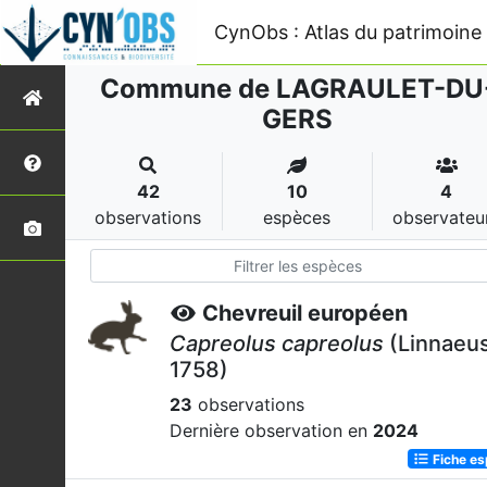
CynObs : Atlas du patrimoine 
Commune de LAGRAULET-DU
GERS
42
10
4
observations
espèces
observateu
Chevreuil européen
Capreolus capreolus
(Linnaeus
1758)
23
observations
Dernière observation en
2024
Fiche e