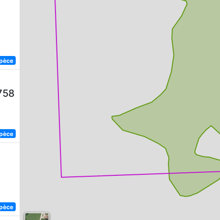
spèce
758
spèce
spèce