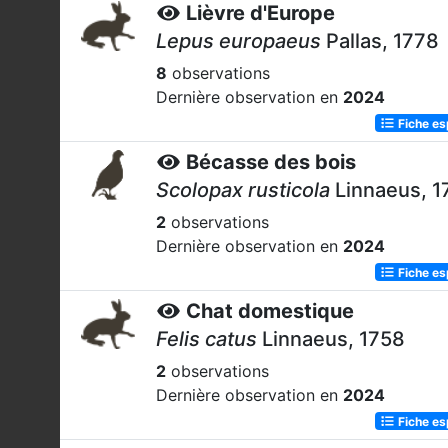
Lièvre d'Europe
Lepus europaeus
Pallas, 1778
8
observations
Dernière observation en
2024
Fiche e
Bécasse des bois
Scolopax rusticola
Linnaeus, 1
2
observations
Dernière observation en
2024
Fiche e
Chat domestique
Felis catus
Linnaeus, 1758
2
observations
Dernière observation en
2024
Fiche e