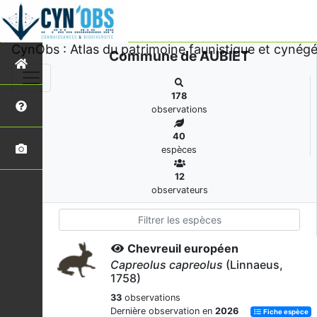
CynObs : Atlas du patrimoine faunistique et cynégé
Commune de AUBIET
178
observations
40
espèces
12
observateurs
Chevreuil européen
Capreolus capreolus
(Linnaeus,
1758)
33
observations
Dernière observation en
2026
Fiche espèce