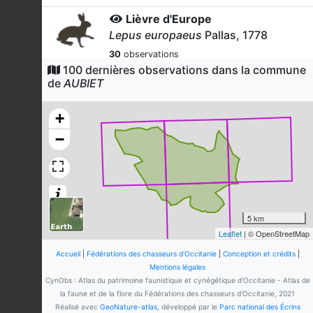
Lièvre d'Europe
Lepus europaeus
Pallas, 1778
30
observations
Dernière observation en
2026
100 dernières observations dans la commune
Fiche espèce
de
AUBIET
Tourterelle des bois
Streptopelia turtur
(Linnaeus, 1758)
+
18
observations
−
Dernière observation en
2026
Fiche espèce
Renard roux
Vulpes vulpes
(Linnaeus, 1758)
13
observations
Dernière observation en
2026
Fiche espèce
5 km
Leaflet
| © OpenStreetMap
Sanglier
Sus scrofa
Linnaeus, 1758
Accueil
|
Fédérations des chasseurs d'Occitanie
|
Conception et crédits
|
Mentions légales
11
observations
CynObs : Atlas du patrimoine faunistique et cynégétique d'Occitanie - Atlas de
Dernière observation en
2026
Fiche espèce
la faune et de la flore du Fédérations des chasseurs d'Occitanie, 2021
Réalisé avec
GeoNature-atlas
, développé par le
Parc national des Écrins
Perdrix rouge