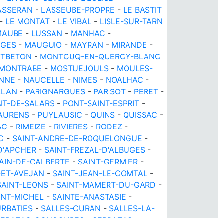
ASSERAN
-
LASSEUBE-PROPRE
-
LE BASTIT
-
LE MONTAT
-
LE VIBAL
-
LISLE-SUR-TARN
MAUBE
-
LUSSAN
-
MANHAC
-
RGES
-
MAUGUIO
-
MAYRAN
-
MIRANDE
-
TBETON
-
MONTCUQ-EN-QUERCY-BLANC
MONTRABE
-
MOSTUEJOULS
-
MOULES-
NNE
-
NAUCELLE
-
NIMES
-
NOALHAC
-
LLAN
-
PARIGNARGUES
-
PARISOT
-
PERET
-
NT-DE-SALARS
-
PONT-SAINT-ESPRIT
-
AURENS
-
PUYLAUSIC
-
QUINS
-
QUISSAC
-
AC
-
RIMEIZE
-
RIVIERES
-
RODEZ
-
C
-
SAINT-ANDRE-DE-ROQUELONGUE
-
D'APCHER
-
SAINT-FREZAL-D'ALBUGES
-
AIN-DE-CALBERTE
-
SAINT-GERMIER
-
-ET-AVEJAN
-
SAINT-JEAN-LE-COMTAL
-
SAINT-LEONS
-
SAINT-MAMERT-DU-GARD
-
INT-MICHEL
-
SAINTE-ANASTASIE
-
RBATIES
-
SALLES-CURAN
-
SALLES-LA-