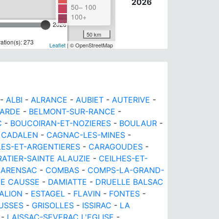
2026
50– 100
100+
2026
50 km
tion(s): 273
Leaflet
| © OpenStreetMap
-
ALBI
-
ALRANCE
-
AUBIET
-
AUTERIVE
-
GARDE
-
BELMONT-SUR-RANCE
-
C
-
BOUCOIRAN-ET-NOZIERES
-
BOULAUR
-
-
CADALEN
-
CAGNAC-LES-MINES
-
ES-ET-ARGENTIERES
-
CARAGOUDES
-
TIER-SAINTE ALAUZIE
-
CEILHES-ET-
LARENSAC
-
COMBAS
-
COMPS-LA-GRAND-
E CAUSSE
-
DAMIATTE
-
DRUELLE BALSAC
ALION
-
ESTAGEL
-
FLAVIN
-
FONTES
-
USSES
-
GRISOLLES
-
ISSIRAC
-
LA
-
LAISSAC-SEVERAC L'EGLISE
-