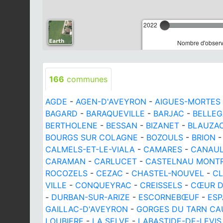
2022
Nombre d'observa
166
communes
AGDE
-
AGEN-D'AVEYRON
-
AIGUES-MORTES
BAGARD
-
BARAQUEVILLE
-
BARJAC
-
BELLE
BERTHOLENE
-
BESSAN
-
BIZANET
-
BLAUZA
BOURGS SUR COLAGNE
-
BOZOULS
-
BRION
CALMELS-ET-LE-VIALA
-
CAMARES
-
CANAUL
CARAMAN
-
CARLUCET
-
CASTELNAU MONTRA
ROCOZELS
-
CEZAC
-
CHASTEL-NOUVEL
-
C
VILLE
-
CONQUEYRAC
-
CREISSELS
-
CŒUR D
-
DURBAN-SUR-ARIZE
-
ESCORNEBŒUF
-
ESP
GAILLAC-D'AVEYRON
-
GORGES DU TARN CA
LOUBIERE
-
LA SELVE
-
LABASTIDE-DE-LEVIS