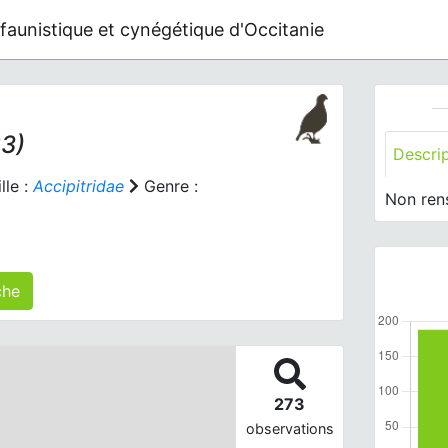
faunistique et cynégétique d'Occitanie
83)
Descri
lle :
Accipitridae
Genre :
Non ren
 agrégé(s) sur cette fiche
273
observations