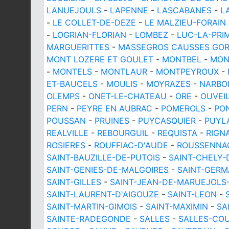
LANUEJOULS
-
LAPENNE
-
LASCABANES
-
L
-
LE COLLET-DE-DEZE
-
LE MALZIEU-FORAIN
-
LOGRIAN-FLORIAN
-
LOMBEZ
-
LUC-LA-PRI
MARGUERITTES
-
MASSEGROS CAUSSES GO
MONT LOZERE ET GOULET
-
MONTBEL
-
MON
-
MONTELS
-
MONTLAUR
-
MONTPEYROUX
-
ET-BAUCELS
-
MOULIS
-
MOYRAZES
-
NARBO
OLEMPS
-
ONET-LE-CHATEAU
-
ORE
-
OUVEI
PERN
-
PEYRE EN AUBRAC
-
POMEROLS
-
PO
POUSSAN
-
PRUINES
-
PUYCASQUIER
-
PUYL
REALVILLE
-
REBOURGUIL
-
REQUISTA
-
RIGN
ROSIERES
-
ROUFFIAC-D'AUDE
-
ROUSSENNA
SAINT-BAUZILLE-DE-PUTOIS
-
SAINT-CHELY-
SAINT-GENIES-DE-MALGOIRES
-
SAINT-GERM
SAINT-GILLES
-
SAINT-JEAN-DE-MARUEJOLS
SAINT-LAURENT-D'AIGOUZE
-
SAINT-LEON
-
SAINT-MARTIN-GIMOIS
-
SAINT-MAXIMIN
-
SA
SAINTE-RADEGONDE
-
SALLES
-
SALLES-COU