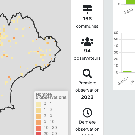
166
communes
94
observateurs
Première
observation
Nombre
d'observations
2022
0– 1
1– 2
2– 5
5– 10
Dernière
10– 20
observation
20– 50