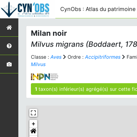
CynObs : Atlas du patrimoine 
Milan noir
Milvus migrans
(Boddaert, 17
Classe :
Aves
Ordre :
Accipitriformes
Fami
Milvus
1
taxon(s) inférieur(s)
+