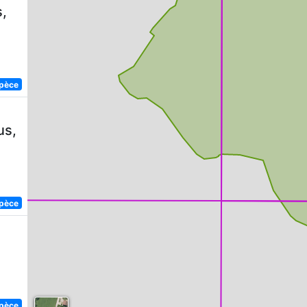
,
spèce
us,
spèce
spèce