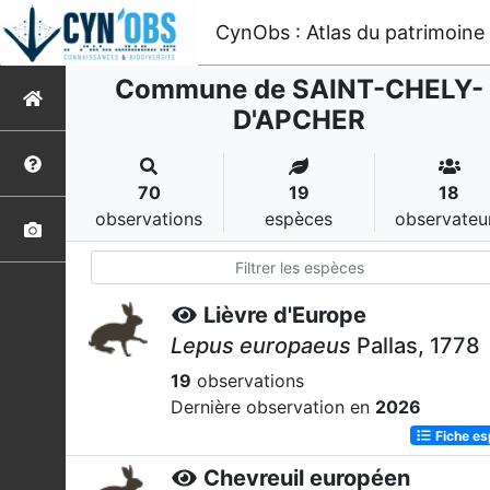
CynObs : Atlas du patrimoine 
Commune de SAINT-CHELY-
D'APCHER
70
19
18
observations
espèces
observateu
Lièvre d'Europe
Lepus europaeus
Pallas, 1778
19
observations
Dernière observation en
2026
Fiche e
Chevreuil européen