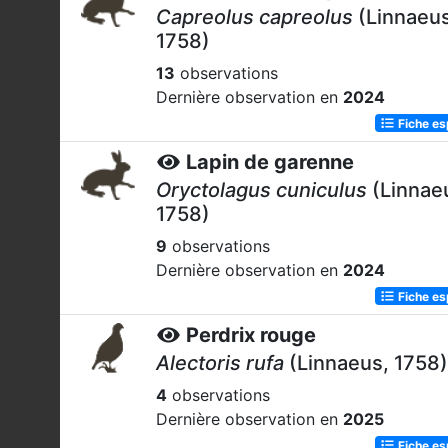
Capreolus capreolus
(Linnaeus
1758)
13
observations
Dernière observation en
2024
Fiche e
Lapin de garenne
Oryctolagus cuniculus
(Linnae
1758)
9
observations
Dernière observation en
2024
Fiche e
Perdrix rouge
Alectoris rufa
(Linnaeus, 1758)
4
observations
Dernière observation en
2025
Fiche e