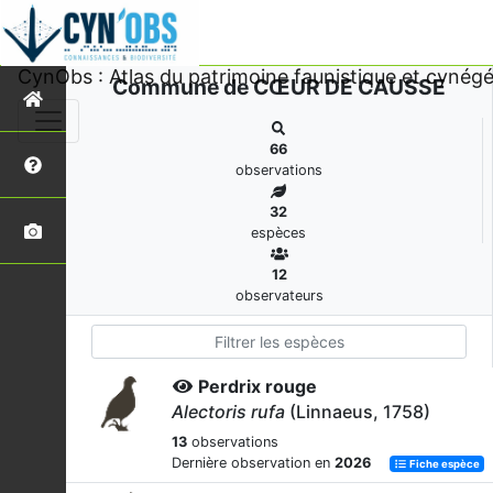
CynObs : Atlas du patrimoine faunistique et cynégé
Commune de CŒUR DE CAUSSE
66
observations
32
espèces
12
observateurs
Perdrix rouge
Alectoris rufa
(Linnaeus, 1758)
13
observations
Dernière observation en
2026
Fiche espèce