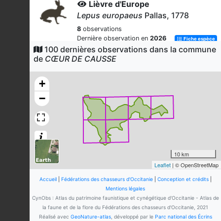
Lièvre d'Europe
Lepus europaeus
Pallas, 1778
8
observations
Dernière observation en
2026
Fiche espèce
100 dernières observations dans la commune
Chevreuil européen
de
CŒUR DE CAUSSE
Capreolus capreolus
(Linnaeus,
1758)
+
6
observations
−
Dernière observation en
2026
Fiche espèce
Tourterelle des bois
Streptopelia turtur
(Linnaeus, 1758)
3
observations
Dernière observation en
2026
Fiche espèce
10 km
Leaflet
| © OpenStreetMap
Renard roux
Vulpes vulpes
(Linnaeus, 1758)
Accueil
|
Fédérations des chasseurs d'Occitanie
|
Conception et crédits
|
Mentions légales
3
observations
CynObs : Atlas du patrimoine faunistique et cynégétique d'Occitanie - Atlas de
Dernière observation en
2026
Fiche espèce
la faune et de la flore du Fédérations des chasseurs d'Occitanie, 2021
Réalisé avec
GeoNature-atlas
, développé par le
Parc national des Écrins
Buse variable