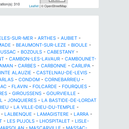
tion(s): 310
Leaflet
| © OpenStreetMap
ELES-SUR-MER
-
ARTHES
-
AUBIET
-
MADE
-
BEAUMONT-SUR-LEZE
-
BIOULE
-
OUSSAC
-
BOZOULS
-
CABESTANY
-
NT
-
CAMBON-LES-LAVAUR
-
CAMBOUNET-
AMAN
-
CARBES
-
CARBONNE
-
CARLIPA
-
INTE ALAUZIE
-
CASTELNAU-DE-LEVIS
-
ARLAS
-
CONDOM
-
CORNEBARRIEU
-
IAC
-
FLAVIN
-
FOLCARDE
-
FOURQUES
-
RES
-
GIROUSSENS
-
GOURVIEILLE
-
EL
-
JONQUIERES
-
LA BASTIDE-DE-LORDAT
RIEU
-
LA VILLE-DIEU-DU-TEMPLE
-
-
LALBENQUE
-
LAMAGISTERE
-
LARRA
-
T
-
LES PUJOLS
-
LHOSPITALET
-
LISLE-
MARSOLAN
-
MASCARVILLE
-
MASSAC-