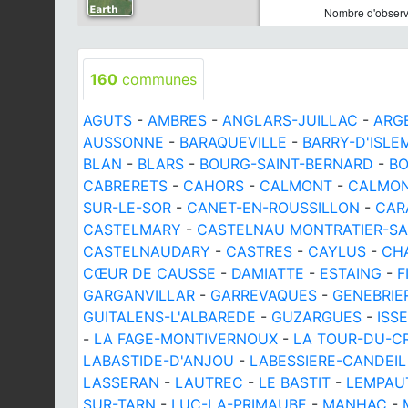
Nombre d'observa
160
communes
AGUTS
-
AMBRES
-
ANGLARS-JUILLAC
-
ARG
AUSSONNE
-
BARAQUEVILLE
-
BARRY-D'ISLE
BLAN
-
BLARS
-
BOURG-SAINT-BERNARD
-
B
CABRERETS
-
CAHORS
-
CALMONT
-
CALMO
SUR-LE-SOR
-
CANET-EN-ROUSSILLON
-
CAR
CASTELMARY
-
CASTELNAU MONTRATIER-SA
CASTELNAUDARY
-
CASTRES
-
CAYLUS
-
CH
CŒUR DE CAUSSE
-
DAMIATTE
-
ESTAING
-
F
GARGANVILLAR
-
GARREVAQUES
-
GENEBRIE
GUITALENS-L'ALBAREDE
-
GUZARGUES
-
ISS
-
LA FAGE-MONTIVERNOUX
-
LA TOUR-DU-C
LABASTIDE-D'ANJOU
-
LABESSIERE-CANDEIL
LASSERAN
-
LAUTREC
-
LE BASTIT
-
LEMPAU
SUR-TARN
-
LUC-LA-PRIMAUBE
-
MANHAC
-