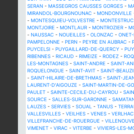
SERAN
-
MASSEGROS CAUSSES GORGES
-
M
MIRANDOL-BOURGNOUNAC
-
MONDONVILLE
-
MONTESQUIEU-VOLVESTRE
-
MONTESTRUC
MONTJOIRE
-
MONTLAUR
-
MONTROZIER
-
M
-
NAUSSAC
-
NOUEILLES
-
OLONZAC
-
ONET-
PAMPELONNE
-
PERN
-
PEYRE EN AUBRAC
-
PUYCELSI
-
PUYGAILLARD-DE-QUERCY
-
PU
RIBENNES
-
RICAUD
-
RIMEIZE
-
RODEZ
-
ROQ
LES-MONTAGNES
-
SAINT-ANDRE
-
SAINT-A
ROQUELONGUE
-
SAINT-AVIT
-
SAINT-BEAUZI
-
SAINT-HILAIRE-DE-BRETHMAS
-
SAINT-JEA
LAURENT-D'AIGOUZE
-
SAINT-MARTIN-DE-G
PAULET
-
SAINTE-CECILE-DU-CAYROU
-
SAI
SOURCE
-
SALLES-SUR-GARONNE
-
SAMATA
LAUZES
-
SERVIES
-
SOUAL
-
TANUS
-
TERRA
VALLESVILLES
-
VEILHES
-
VENES
-
VERLHAC
VILLEFRANCHE-DE-ROUERGUE
-
VILLENOUV
VIMENET
-
VIRAC
-
VITERBE
-
VIVIERS-LES-