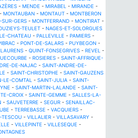
AZÈRES
-
MENDE
-
MIRABEL
-
MIRANDE
-
-
MONTAUBAN
-
MONTAUT
-
MONTBERON
-SUR-GERS
-
MONTFERRAND
-
MONTIRAT
-
OUZIEYS-TEULET
-
NAGES-ET-SOLORGUES
LE-CHATEAU
-
PALLEVILLE
-
PAMIERS
-
PIBRAC
-
PONT-DE-SALARS
-
PUYBEGON
-
YLAURENS
-
QUINT-FONSEGRIVES
-
REVEL
-
UECOURBE
-
ROSIERES
-
SAINT-AFFRIQUE-
NDRE-DE-NAJAC
-
SAINT-ANDRE-DE-
LE
-
SAINT-CHRISTOPHE
-
SAINT-GAUZENS
N-LE-COMTAL
-
SAINT-JULIA
-
SAINT-
OYNE
-
SAINT-MARTIN-LALANDE
-
SAINT-
NTE-CROIX
-
SAINTE-GEMME
-
SALLES-LA-
N
-
SAUVETERRE
-
SEGUR
-
SENAILLAC-
UBE
-
TERREBASSE
-
VACQUIERS
-
-TESCOU
-
VILLALIER
-
VILLASAVARY
-
ELLE
-
VILLEPINTE
-
VILLESEQUE
-
MONTAGNES