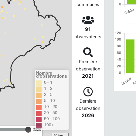
communes
91
observateurs
Première
observation
Nombre
d'observations
2021
0– 1
1– 2
2– 5
5– 10
Dernière
10– 20
observation
20– 50
2026
50– 100
100+
2026
50 km