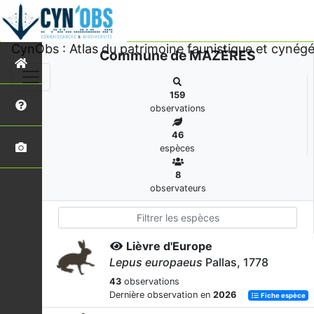
CynObs : Atlas du patrimoine faunistique et cynégé
Commune de MAZÈRES
159
observations
46
espèces
8
observateurs
Lièvre d'Europe
Lepus europaeus
Pallas, 1778
43
observations
Dernière observation en
2026
Fiche espèce