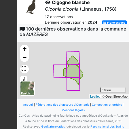
Cigogne blanche
Ciconia ciconia
(Linnaeus, 1758)
17
observations
Dernière observation en
2024
Fiche espèce
100 dernières observations dans la commune
Renard roux
de
MAZÈRES
Vulpes vulpes
(Linnaeus, 1758)
10
observations
+
Dernière observation en
2025
Fiche espèce
−
Effraie des clochers
Tyto alba affinis
(Blyth, 1862)
6
observations
Dernière observation en
2024
Fiche espèce
10 km
Grèbe huppé
Leaflet
| © OpenStreetMap
Podiceps cristatus
(Linnaeus, 1758)
Accueil
|
Fédérations des chasseurs d'Occitanie
|
Conception et crédits
|
4
observations
Mentions légales
Dernière observation en
2023
Fiche espèce
CynObs : Atlas du patrimoine faunistique et cynégétique d'Occitanie - Atlas de
la faune et de la flore du Fédérations des chasseurs d'Occitanie, 2021
Sarcelle d'hiver
Réalisé avec
GeoNature-atlas
, développé par le
Parc national des Écrins