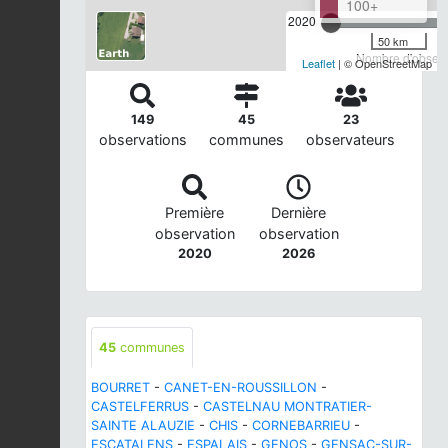
100+
2020
50 km
Nombre d'observa
Leaflet
| © OpenStreetMap
149
45
23
observations
communes
observateurs
Première
Dernière
observation
observation
2020
2026
45
communes
BOURRET
-
CANET-EN-ROUSSILLON
-
CASTELFERRUS
-
CASTELNAU MONTRATIER-
SAINTE ALAUZIE
-
CHIS
-
CORNEBARRIEU
-
ESCATALENS
-
ESPALAIS
-
GENOS
-
GENSAC-SUR-