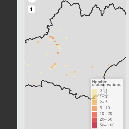
Nombre
d'observations
0– 1
1– 2
2– 5
5– 10
10– 20
20– 50
50– 100