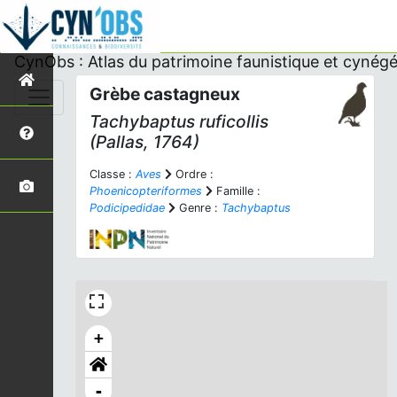
CynObs : Atlas du patrimoine faunistique et cynégé
Grèbe castagneux
Tachybaptus ruficollis
(Pallas, 1764)
Classe :
Aves
Ordre :
Phoenicopteriformes
Famille :
Podicipedidae
Genre :
Tachybaptus
+
-