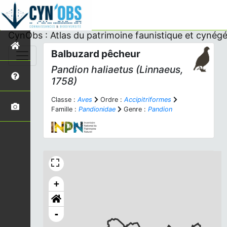
CynObs : Atlas du patrimoine faunistique et cynégé
Balbuzard pêcheur
Pandion haliaetus
(Linnaeus,
1758)
Classe :
Aves
Ordre :
Accipitriformes
Famille :
Pandionidae
Genre :
Pandion
+
-