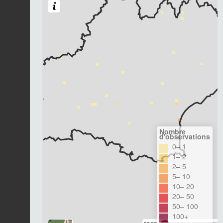
Nombre
d'observations
0– 1
1– 2
2– 5
5– 10
10– 20
20– 50
50– 100
100+