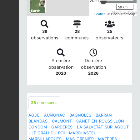
2020
50 km
Nombre d'observ
Leaflet
| © OpenStreetMap
38
28
25
observations
communes
observateurs
Première
Dernière
observation
observation
2020
2026
28
communes
AGDE
-
AURIGNAC
-
BAGNOLES
-
BARRAN
-
BLANDAS
-
CALMONT
-
CANET-EN-ROUSSILLON
-
CONDOM
-
GARDERES
-
LA SALVETAT-SUR-AGOUT
-
LE GRAU-DU-ROI
-
MARCHASTEL
-
MARSILLARGUES
-
MAS-GRENIER
-
MAZÈRES
-