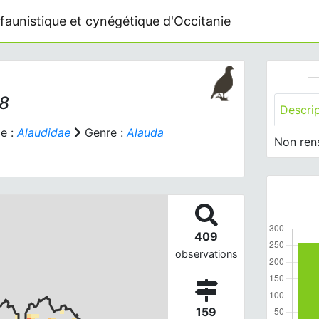
faunistique et cynégétique d'Occitanie
58
Descri
e :
Alaudidae
Genre :
Alauda
Non ren
409
observations
159