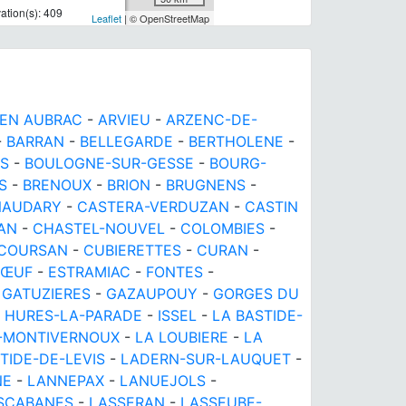
tion(s): 409
Leaflet
| © OpenStreetMap
EN AUBRAC
-
ARVIEU
-
ARZENC-DE-
-
BARRAN
-
BELLEGARDE
-
BERTHOLENE
-
ES
-
BOULOGNE-SUR-GESSE
-
BOURG-
S
-
BRENOUX
-
BRION
-
BRUGNENS
-
NAUDARY
-
CASTERA-VERDUZAN
-
CASTIN
AN
-
CHASTEL-NOUVEL
-
COLOMBIES
-
COURSAN
-
CUBIERETTES
-
CURAN
-
BŒUF
-
ESTRAMIAC
-
FONTES
-
-
GATUZIERES
-
GAZAUPOUY
-
GORGES DU
-
HURES-LA-PARADE
-
ISSEL
-
LA BASTIDE-
E-MONTIVERNOUX
-
LA LOUBIERE
-
LA
TIDE-DE-LEVIS
-
LADERN-SUR-LAUQUET
-
NE
-
LANNEPAX
-
LANUEJOLS
-
SCABANES
-
LASSERAN
-
LASSEUBE-