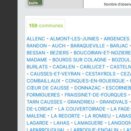
Nombre d'observa
159
communes
ALLENC
-
ALMONT-LES-JUNIES
-
ARGENCES 
RANDON
-
AUCH
-
BARAQUEVILLE
-
BARJAC
BESSAN
-
BEZIERS
-
BOUCOIRAN-ET-NOZIER
MADAME
-
BOURGS SUR COLAGNE
-
BOZOUL
BURLATS
-
CADALEN
-
CARLUCET
-
CASTEL
-
CAUSSES-ET-VEYRAN
-
CESTAYROLS
-
CEZ
COMBAILLAUX
-
CONQUES-EN-ROUERGUE
-
CŒUR DE CAUSSE
-
DONNAZAC
-
ESCORNE
FORMIGUERES
-
FRAISSINET-DE-FOURQUES
TARN CAUSSES
-
GRANDRIEU
-
GRANDVALS
DE-LORDAT
-
LA COUVERTOIRADE
-
LA FAG
MALENE
-
LA REDORTE
-
LA ROMIEU
-
LABAS
LAGARDE
-
LAHAS
-
LAMAGUERE
-
LANGOG
LAPARROUQUIAL
-
LARROQUE-ENGALIN
-
LA