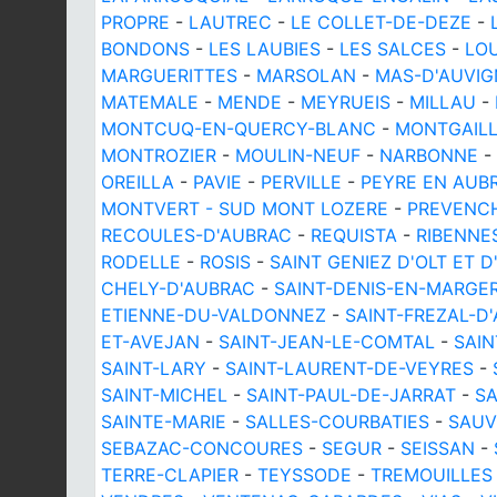
PROPRE
-
LAUTREC
-
LE COLLET-DE-DEZE
-
BONDONS
-
LES LAUBIES
-
LES SALCES
-
LO
MARGUERITTES
-
MARSOLAN
-
MAS-D'AUVI
MATEMALE
-
MENDE
-
MEYRUEIS
-
MILLAU
-
MONTCUQ-EN-QUERCY-BLANC
-
MONTGAIL
MONTROZIER
-
MOULIN-NEUF
-
NARBONNE
-
OREILLA
-
PAVIE
-
PERVILLE
-
PEYRE EN AUB
MONTVERT - SUD MONT LOZERE
-
PREVENC
RECOULES-D'AUBRAC
-
REQUISTA
-
RIBENNE
RODELLE
-
ROSIS
-
SAINT GENIEZ D'OLT ET 
CHELY-D'AUBRAC
-
SAINT-DENIS-EN-MARGE
ETIENNE-DU-VALDONNEZ
-
SAINT-FREZAL-D
ET-AVEJAN
-
SAINT-JEAN-LE-COMTAL
-
SAIN
SAINT-LARY
-
SAINT-LAURENT-DE-VEYRES
-
SAINT-MICHEL
-
SAINT-PAUL-DE-JARRAT
-
SA
SAINTE-MARIE
-
SALLES-COURBATIES
-
SAUV
SEBAZAC-CONCOURES
-
SEGUR
-
SEISSAN
-
TERRE-CLAPIER
-
TEYSSODE
-
TREMOUILLES