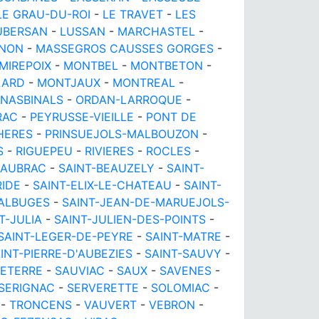
LE GRAU-DU-ROI
-
LE TRAVET
-
LES
UBERSAN
-
LUSSAN
-
MARCHASTEL
-
GNON
-
MASSEGROS CAUSSES GORGES
-
MIREPOIX
-
MONTBEL
-
MONTBETON
-
LARD
-
MONTJAUX
-
MONTREAL
-
NASBINALS
-
ORDAN-LARROQUE
-
RAC
-
PEYRUSSE-VIEILLE
-
PONT DE
HERES
-
PRINSUEJOLS-MALBOUZON
-
S
-
RIGUEPEU
-
RIVIERES
-
ROCLES
-
D'AUBRAC
-
SAINT-BEAUZELY
-
SAINT-
RIDE
-
SAINT-ELIX-LE-CHATEAU
-
SAINT-
'ALBUGES
-
SAINT-JEAN-DE-MARUEJOLS-
T-JULIA
-
SAINT-JULIEN-DES-POINTS
-
SAINT-LEGER-DE-PEYRE
-
SAINT-MATRE
-
INT-PIERRE-D'AUBEZIES
-
SAINT-SAUVY
-
ETERRE
-
SAUVIAC
-
SAUX
-
SAVENES
-
SERIGNAC
-
SERVERETTE
-
SOLOMIAC
-
-
TRONCENS
-
VAUVERT
-
VEBRON
-