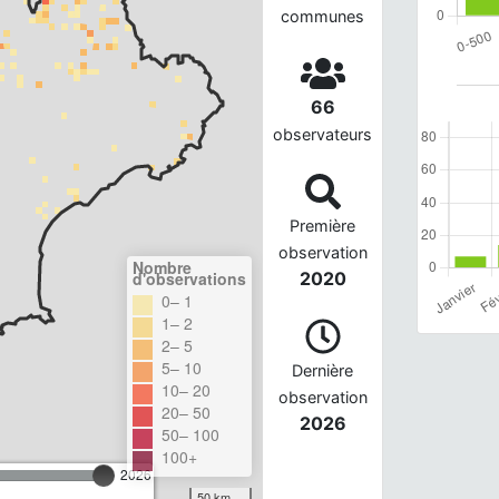
communes
66
observateurs
Première
observation
Nombre
d'observations
2020
0– 1
1– 2
2– 5
5– 10
Dernière
10– 20
observation
20– 50
2026
50– 100
100+
2026
50 km