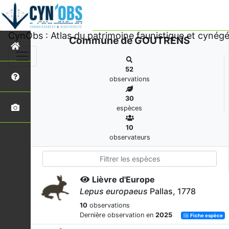
CynObs : Atlas du patrimoine faunistique et cynégé
Commune de GOUTRENS
52
observations
30
espèces
10
observateurs
Lièvre d'Europe
Lepus europaeus
Pallas, 1778
10
observations
Dernière observation en
2025
Fiche espèce