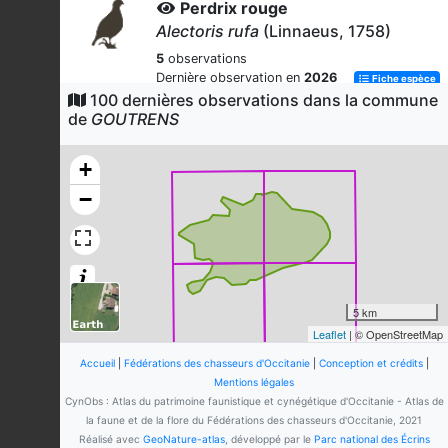
Perdrix rouge
Alectoris rufa
(Linnaeus, 1758)
5
observations
Dernière observation en
2026
Fiche espèce
100 dernières observations dans la commune
Chevreuil européen
de
GOUTRENS
Capreolus capreolus
(Linnaeus,
1758)
+
4
observations
−
Dernière observation en
2025
Fiche espèce
Caille des blés
Coturnix coturnix
(Linnaeus, 1758)
3
observations
Dernière observation en
2025
Fiche espèce
5 km
Leaflet
| © OpenStreetMap
Renard roux
Vulpes vulpes
(Linnaeus, 1758)
Accueil
|
Fédérations des chasseurs d'Occitanie
|
Conception et crédits
|
Mentions légales
3
observations
CynObs : Atlas du patrimoine faunistique et cynégétique d'Occitanie - Atlas de
Dernière observation en
2026
Fiche espèce
la faune et de la flore du Fédérations des chasseurs d'Occitanie, 2021
Réalisé avec
GeoNature-atlas
, développé par le
Parc national des Écrins
Pic noir