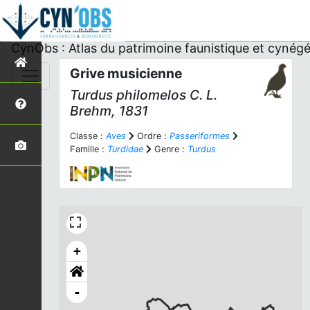
CynObs : Atlas du patrimoine faunistique et cynégé
Grive musicienne
Turdus philomelos
C. L.
Brehm, 1831
Classe :
Aves
Ordre :
Passeriformes
Famille :
Turdidae
Genre :
Turdus
+
-