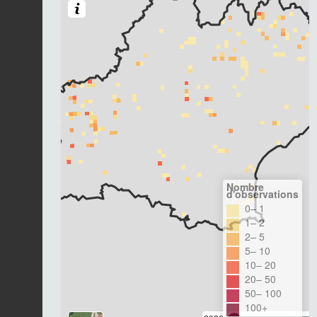
Nombre
d'observations
0– 1
1– 2
2– 5
5– 10
10– 20
20– 50
50– 100
100+