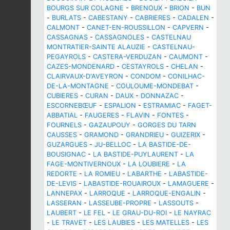
BOURGS SUR COLAGNE
-
BRENOUX
-
BRION
-
BUN
-
BURLATS
-
CABESTANY
-
CABRIERES
-
CADALEN
-
CALMONT
-
CANET-EN-ROUSSILLON
-
CAPVERN
-
CASSAGNAS
-
CASSAGNOLES
-
CASTELNAU
MONTRATIER-SAINTE ALAUZIE
-
CASTELNAU-
PEGAYROLS
-
CASTERA-VERDUZAN
-
CAUMONT
-
CAZES-MONDENARD
-
CESTAYROLS
-
CHELAN
-
CLAIRVAUX-D'AVEYRON
-
CONDOM
-
CONILHAC-
DE-LA-MONTAGNE
-
COULOUME-MONDEBAT
-
CUBIERES
-
CURAN
-
DAUX
-
DONNAZAC
-
ESCORNEBŒUF
-
ESPALION
-
ESTRAMIAC
-
FAGET-
ABBATIAL
-
FAUGERES
-
FLAVIN
-
FONTES
-
FOURNELS
-
GAZAUPOUY
-
GORGES DU TARN
CAUSSES
-
GRAMOND
-
GRANDRIEU
-
GUIZERIX
-
GUZARGUES
-
JU-BELLOC
-
LA BASTIDE-DE-
BOUSIGNAC
-
LA BASTIDE-PUYLAURENT
-
LA
FAGE-MONTIVERNOUX
-
LA LOUBIERE
-
LA
REDORTE
-
LA ROMIEU
-
LABARTHE
-
LABASTIDE-
DE-LEVIS
-
LABASTIDE-ROUAIROUX
-
LAMAGUERE
-
LANNEPAX
-
LARROQUE
-
LARROQUE-ENGALIN
-
LASSERAN
-
LASSEUBE-PROPRE
-
LASSOUTS
-
LAUBERT
-
LE FEL
-
LE GRAU-DU-ROI
-
LE NAYRAC
-
LE TRAVET
-
LES LAUBIES
-
LES MATELLES
-
LES