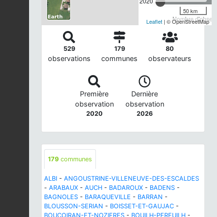
2020
50 km
Nombre d'observa
Leaflet
| © OpenStreetMap
529
179
80
observations
communes
observateurs
Première
Dernière
observation
observation
2020
2026
179
communes
ALBI
-
ANGOUSTRINE-VILLENEUVE-DES-ESCALDES
-
ARABAUX
-
AUCH
-
BADAROUX
-
BADENS
-
BAGNOLES
-
BARAQUEVILLE
-
BARRAN
-
BLOUSSON-SERIAN
-
BOISSET-ET-GAUJAC
-
BOUCOIRAN-ET-NOZIERES
-
BOUILH-PEREUILH
-