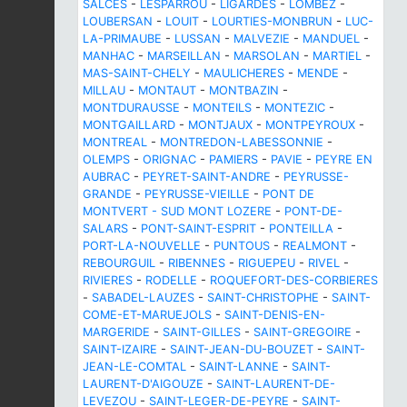
SALCES
-
LESPARROU
-
LIGARDES
-
LOMBEZ
-
LOUBERSAN
-
LOUIT
-
LOURTIES-MONBRUN
-
LUC-
LA-PRIMAUBE
-
LUSSAN
-
MALVEZIE
-
MANDUEL
-
MANHAC
-
MARSEILLAN
-
MARSOLAN
-
MARTIEL
-
MAS-SAINT-CHELY
-
MAULICHERES
-
MENDE
-
MILLAU
-
MONTAUT
-
MONTBAZIN
-
MONTDURAUSSE
-
MONTEILS
-
MONTEZIC
-
MONTGAILLARD
-
MONTJAUX
-
MONTPEYROUX
-
MONTREAL
-
MONTREDON-LABESSONNIE
-
OLEMPS
-
ORIGNAC
-
PAMIERS
-
PAVIE
-
PEYRE EN
AUBRAC
-
PEYRET-SAINT-ANDRE
-
PEYRUSSE-
GRANDE
-
PEYRUSSE-VIEILLE
-
PONT DE
MONTVERT - SUD MONT LOZERE
-
PONT-DE-
SALARS
-
PONT-SAINT-ESPRIT
-
PONTEILLA
-
PORT-LA-NOUVELLE
-
PUNTOUS
-
REALMONT
-
REBOURGUIL
-
RIBENNES
-
RIGUEPEU
-
RIVEL
-
RIVIERES
-
RODELLE
-
ROQUEFORT-DES-CORBIERES
-
SABADEL-LAUZES
-
SAINT-CHRISTOPHE
-
SAINT-
COME-ET-MARUEJOLS
-
SAINT-DENIS-EN-
MARGERIDE
-
SAINT-GILLES
-
SAINT-GREGOIRE
-
SAINT-IZAIRE
-
SAINT-JEAN-DU-BOUZET
-
SAINT-
JEAN-LE-COMTAL
-
SAINT-LANNE
-
SAINT-
LAURENT-D'AIGOUZE
-
SAINT-LAURENT-DE-
LEVEZOU
-
SAINT-LEGER-DE-PEYRE
-
SAINT-