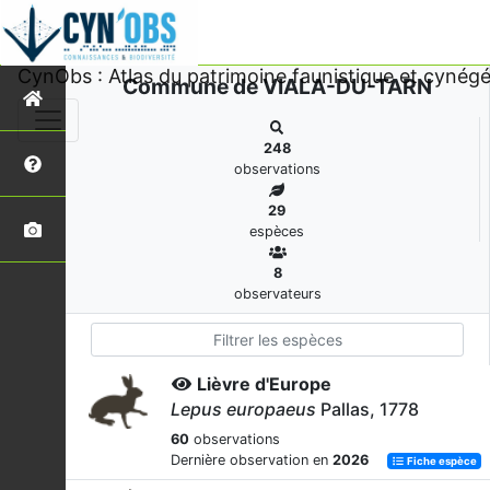
CynObs : Atlas du patrimoine faunistique et cynégé
Commune de VIALA-DU-TARN
248
observations
29
espèces
8
observateurs
Lièvre d'Europe
Lepus europaeus
Pallas, 1778
60
observations
Dernière observation en
2026
Fiche espèce