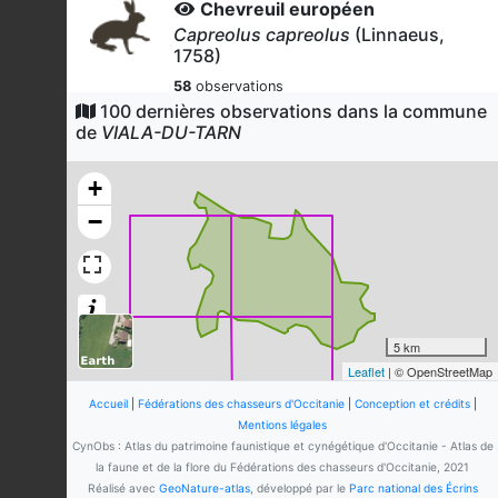
Chevreuil européen
Capreolus capreolus
(Linnaeus,
1758)
58
observations
Dernière observation en
2026
100 dernières observations dans la commune
Fiche espèce
de
VIALA-DU-TARN
Renard roux
Vulpes vulpes
(Linnaeus, 1758)
+
48
observations
−
Dernière observation en
2026
Fiche espèce
Lapin de garenne
Oryctolagus cuniculus
(Linnaeus,
1758)
20
observations
5 km
Dernière observation en
2025
Fiche espèce
Leaflet
| © OpenStreetMap
Pigeon ramier
Accueil
|
Fédérations des chasseurs d'Occitanie
|
Conception et crédits
|
Columba palumbus
Linnaeus, 1758
Mentions légales
CynObs : Atlas du patrimoine faunistique et cynégétique d'Occitanie - Atlas de
10
observations
la faune et de la flore du Fédérations des chasseurs d'Occitanie, 2021
Dernière observation en
2025
Fiche espèce
Réalisé avec
GeoNature-atlas
, développé par le
Parc national des Écrins