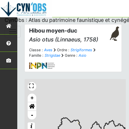
CynObs : Atlas du patrimoine faunistique et cynégé
Hibou moyen-duc
Asio otus
(Linnaeus, 1758)
Classe :
Aves
Ordre :
Strigiformes
Famille :
Strigidae
Genre :
Asio
+
-