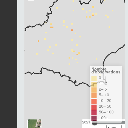
Nombre
d'observations
0– 1
1– 2
2– 5
5– 10
10– 20
20– 50
50– 100
100+
2021
50 km