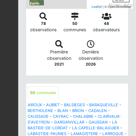
Nombre d'observ
Leaflet
| © OpenStreetMap
78
50
48
observations
communes
observateurs
Première
Dernière
observation
observation
2021
2026
50
communes
AIROUX
-
AUBIET
-
BALSIEGES
-
BARAQUEVILLE
-
BERTHOLENE
-
BLAN
-
BRION
-
CADALEN
-
CAUSSADE
-
CAYRAC
-
CHALABRE
-
CLAIRVAUX-
D'AVEYRON
-
GARGANVILLAR
-
GAUSSAN
-
LA
BASTIDE-DE-LORDAT
-
LA CAPELLE-BALAGUIER
-
LABASTIDE-PAUMES
-
LAMAGISTERE
-
LARROQUE
-