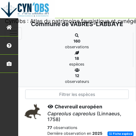
CynObs : Atlas du patrimoine faunistique et cynégé
Commune de VABRES-L'ABBAYE
160
observations
18
espèces
12
observateurs
Chevreuil européen
Capreolus capreolus
(Linnaeus,
1758)
77
observations
Dernière observation en
2025
Fiche espèce