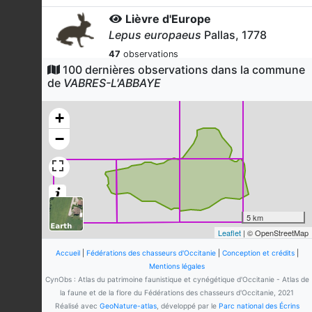
Lièvre d'Europe
Lepus europaeus
Pallas, 1778
47
observations
Dernière observation en
2024
100 dernières observations dans la commune
Fiche espèce
de
VABRES-L'ABBAYE
Renard roux
Vulpes vulpes
(Linnaeus, 1758)
+
10
observations
−
Dernière observation en
2023
Fiche espèce
Chat domestique
Felis catus
Linnaeus, 1758
5
observations
Dernière observation en
2023
Fiche espèce
5 km
Leaflet
| © OpenStreetMap
Blaireau européen
Meles meles
(Linnaeus, 1758)
Accueil
|
Fédérations des chasseurs d'Occitanie
|
Conception et crédits
|
Mentions légales
5
observations
CynObs : Atlas du patrimoine faunistique et cynégétique d'Occitanie - Atlas de
Dernière observation en
2025
Fiche espèce
la faune et de la flore du Fédérations des chasseurs d'Occitanie, 2021
Réalisé avec
GeoNature-atlas
, développé par le
Parc national des Écrins
Grand Cormoran