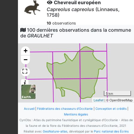
Chevreuil européen
Capreolus capreolus
(Linnaeus,
1758)
10
observations
Dernière observation en
2026
100 dernières observations dans la commune
Fiche espèce
de
GRAULHET
Renard roux
Vulpes vulpes
(Linnaeus, 1758)
+
8
observations
−
Dernière observation en
2023
Fiche espèce
Perdrix rouge
Alectoris rufa
(Linnaeus, 1758)
3
observations
Dernière observation en
2024
Fiche espèce
5 km
Leaflet
| © OpenStreetMap
Effraie des clochers
Tyto alba affinis
(Blyth, 1862)
Accueil
|
Fédérations des chasseurs d'Occitanie
|
Conception et crédits
|
Mentions légales
3
observations
CynObs : Atlas du patrimoine faunistique et cynégétique d'Occitanie - Atlas de
Dernière observation en
2025
Fiche espèce
la faune et de la flore du Fédérations des chasseurs d'Occitanie, 2021
Réalisé avec
GeoNature-atlas
, développé par le
Parc national des Écrins
Buse variable