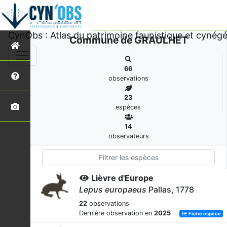
CynObs : Atlas du patrimoine faunistique et cynégé
Commune de GRAULHET
66
observations
23
espèces
14
observateurs
Lièvre d'Europe
Lepus europaeus
Pallas, 1778
22
observations
Dernière observation en
2025
Fiche espèce