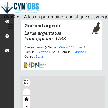
CynObs : Atlas du patrimoine faunistique et cynégé
Goéland argenté
Larus argentatus
Pontoppidan, 1763
Classe :
Aves
Ordre :
Charadriiformes
Famille :
Laridae
Sous-Famille :
Larinae
Genre :
Larus
+
-