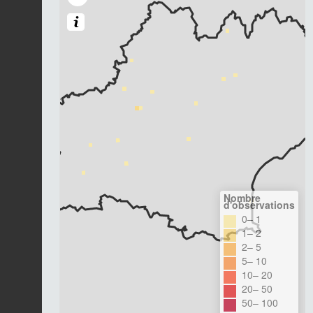
Nombre
d'observations
0– 1
1– 2
2– 5
5– 10
10– 20
20– 50
50– 100