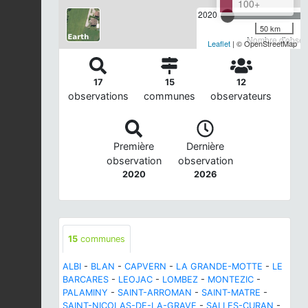
100+
2020
50 km
Nombre d'observ
Leaflet
| © OpenStreetMap
17
15
12
observations
communes
observateurs
Première
Dernière
observation
observation
2020
2026
15
communes
ALBI
-
BLAN
-
CAPVERN
-
LA GRANDE-MOTTE
-
LE
BARCARES
-
LEOJAC
-
LOMBEZ
-
MONTEZIC
-
PALAMINY
-
SAINT-ARROMAN
-
SAINT-MATRE
-
SAINT-NICOLAS-DE-LA-GRAVE
-
SALLES-CURAN
-