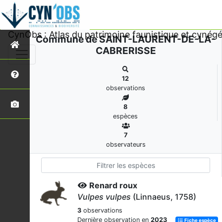
CynObs : Atlas du patrimoine faunistique et cynégé
Commune de SAINT-LAURENT-DE-LA-
CABRERISSE
12
observations
8
espèces
7
observateurs
Renard roux
Vulpes vulpes
(Linnaeus, 1758)
3
observations
Dernière observation en
2023
Fiche espèce