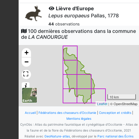
Lièvre d'Europe
Lepus europaeus
Pallas, 1778
44
observations
Dernière observation en
2026
100 dernières observations dans la commune
Fiche espèce
de
LA CANOURGUE
Perdrix rouge
Alectoris rufa
(Linnaeus, 1758)
+
23
observations
−
Dernière observation en
2026
Fiche espèce
Renard roux
Vulpes vulpes
(Linnaeus, 1758)
17
observations
Dernière observation en
2024
Fiche espèce
10 km
Leaflet
| © OpenStreetMap
Cerf élaphe
Cervus elaphus
Linnaeus, 1758
Accueil
|
Fédérations des chasseurs d'Occitanie
|
Conception et crédits
|
Mentions légales
15
observations
CynObs : Atlas du patrimoine faunistique et cynégétique d'Occitanie - Atlas de
Dernière observation en
2025
Fiche espèce
la faune et de la flore du Fédérations des chasseurs d'Occitanie, 2021
Réalisé avec
GeoNature-atlas
, développé par le
Parc national des Écrins
Blaireau européen