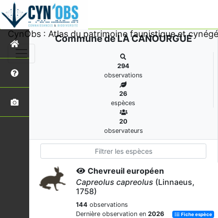
CynObs : Atlas du patrimoine faunistique et cynégé
Commune de LA CANOURGUE
294
observations
26
espèces
20
observateurs
Chevreuil européen
Capreolus capreolus
(Linnaeus,
1758)
144
observations
Dernière observation en
2026
Fiche espèce