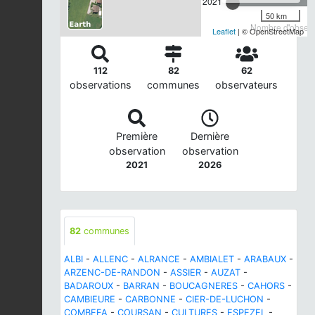
2021
50 km
Nombre d'observa
Leaflet
| © OpenStreetMap
112
82
62
observations
communes
observateurs
Première
Dernière
observation
observation
2021
2026
82
communes
ALBI
-
ALLENC
-
ALRANCE
-
AMBIALET
-
ARABAUX
-
ARZENC-DE-RANDON
-
ASSIER
-
AUZAT
-
BADAROUX
-
BARRAN
-
BOUCAGNERES
-
CAHORS
-
CAMBIEURE
-
CARBONNE
-
CIER-DE-LUCHON
-
COMBEFA
-
COURSAN
-
CULTURES
-
ESPEZEL
-