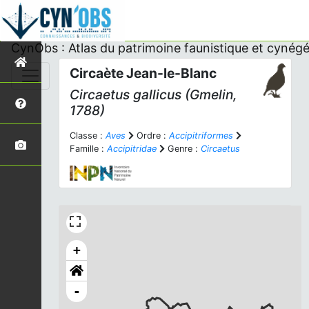
CynObs : Atlas du patrimoine faunistique et cynégé
Circaète Jean-le-Blanc
Circaetus gallicus
(Gmelin,
1788)
Classe :
Aves
Ordre :
Accipitriformes
Famille :
Accipitridae
Genre :
Circaetus
+
-