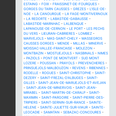
ESTAING
-
FOIX
-
FRAISSINET-DE-FOURQUES
-
GORGES DU TARN CAUSSES
-
GREZES
-
L'ISLE-DE-
NOE
-
LA CANOURGUE
-
LA FAGE-MONTIVERNOUX
-
LA REDORTE
-
LABASTIDE-GABAUSSE
-
LABASTIDE-MARNHAC
-
LALBENQUE
-
LAPANOUSE-DE-CERNON
-
LE PORT
-
LES PECHS
DU VERS
-
LIEURAN-CABRIERES
-
LOMBEZ
-
MARVEJOLS
-
MAS-SAINT-CHELY
-
MASSEGROS
CAUSSES GORGES
-
MENDE
-
MILLAS
-
MINERVE
-
MOISSAC-VALLEE-FRANCAISE
-
MOLEZON
-
MONTBAZIN
-
MOSTUEJOULS
-
NASBINALS
-
NIMES
-
PAZIOLS
-
PONT DE MONTVERT - SUD MONT
LOZERE
-
POUSSAN
-
PRAYOLS
-
PREVENCHERES
-
PRINSUEJOLS-MALBOUZON
-
REVENS
-
RIBENNES
-
RODELLE
-
ROGUES
-
SAINT-CHRISTOPHE
-
SAINT-
DEZERY
-
SAINT-FREZAL-D'ALBUGES
-
SAINT-
GILLES
-
SAINT-JEAN-DE-MARUEJOLS-ET-AVEJAN
-
SAINT-JEAN-DE-MINERVOIS
-
SAINT-JEAN-
MIRABEL
-
SAINT-MARTIN-DE-CARALP
-
SAINT-
MAXIMIN
-
SAINT-PARGOIRE
-
SAINT-PIERRE-DES-
TRIPIERS
-
SAINT-SERNIN-SUR-RANCE
-
SAINTE-
HELENE
-
SAINTE-JULIETTE-SUR-VIAUR
-
SAINTE-
LEOCADIE
-
SAMATAN
-
SEBAZAC-CONCOURES
-