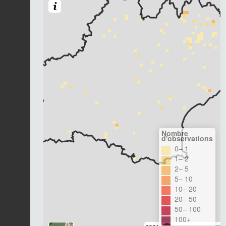
Nombre
d'observations
0– 1
1– 2
2– 5
5– 10
10– 20
20– 50
50– 100
100+