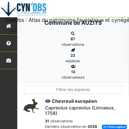
CynObs : Atlas du patrimoine faunistique et cynégé
Commune de AUZITS
67
observations
22
espèces
13
observateurs
Chevreuil européen
Capreolus capreolus
(Linnaeus,
1758)
31
observations
Dernière observation en
2026
Fiche espèce