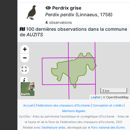
Perdrix grise
Perdix perdix
(Linnaeus, 1758)
4
observations
Dernière observation en
2026
100 dernières observations dans la commune
Fiche espèce
de
AUZITS
Renard roux
Vulpes vulpes
(Linnaeus, 1758)
+
4
observations
−
Dernière observation en
2026
Fiche espèce
Sanglier
Sus scrofa
Linnaeus, 1758
4
observations
Dernière observation en
2025
Fiche espèce
5 km
Leaflet
| © OpenStreetMap
Corneille noire
Corvus corone
Linnaeus, 1758
Accueil
|
Fédérations des chasseurs d'Occitanie
|
Conception et crédits
|
Mentions légales
3
observations
CynObs : Atlas du patrimoine faunistique et cynégétique d'Occitanie - Atlas de
Dernière observation en
2025
Fiche espèce
la faune et de la flore du Fédérations des chasseurs d'Occitanie, 2021
Réalisé avec
GeoNature-atlas
, développé par le
Parc national des Écrins
Perdrix rouge