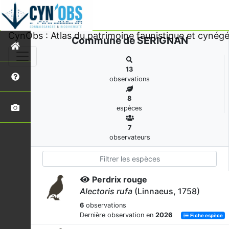
CynObs : Atlas du patrimoine faunistique et cynégé
Commune de SERIGNAN
13
observations
8
espèces
7
observateurs
Perdrix rouge
Alectoris rufa
(Linnaeus, 1758)
6
observations
Dernière observation en
2026
Fiche espèce