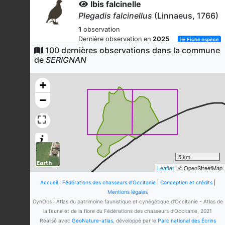
Ibis falcinelle
Plegadis falcinellus
(Linnaeus, 1766)
1
observation
Dernière observation en
2025
Fiche espèce
100 dernières observations dans la commune
Faisan de Colchide
de
SERIGNAN
Phasianus colchicus
Linnaeus, 1758
1
observation
+
Dernière observation en
2026
Fiche espèce
−
Poule-d'eau
Gallinula chloropus
(Linnaeus, 1758)
1
observation
Dernière observation en
2025
Fiche espèce
5 km
Huîtrier pie
Leaflet
| © OpenStreetMap
Haematopus ostralegus
Linnaeus,
1758
Accueil
|
Fédérations des chasseurs d'Occitanie
|
Conception et crédits
|
Mentions légales
1
observation
CynObs : Atlas du patrimoine faunistique et cynégétique d'Occitanie - Atlas de
Dernière observation en
2026
Fiche espèce
la faune et de la flore du Fédérations des chasseurs d'Occitanie, 2021
Réalisé avec
GeoNature-atlas
, développé par le
Parc national des Écrins
Pie bavarde