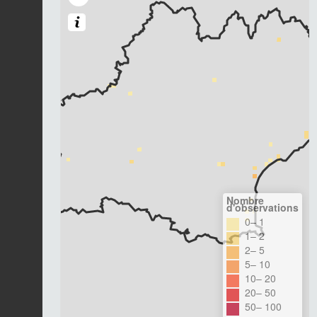
Nombre
d'observations
0– 1
1– 2
2– 5
5– 10
10– 20
20– 50
50– 100