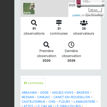
100+
2020
50 km
Nombre d'observ
Leaflet
| © OpenStreetMap
91
31
26
observations
communes
observateurs
Première
Dernière
observation
observation
2020
2026
31
communes
ABEILHAN
-
AGDE
-
AIGUES-VIVES
-
BADENS
-
BESSAN
-
CAMJAC
-
CANET-EN-ROUSSILLON
-
CASTELFERRUS
-
CHIS
-
FLEURY
-
LAMAGISTERE
-
LATTES
-
LE CAILAR
-
LE GRAU-DU-ROI
-