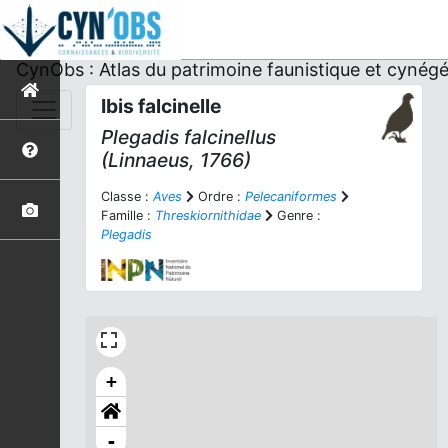
CynObs : Atlas du patrimoine faunistique et cynégé
Ibis falcinelle
Plegadis falcinellus
(Linnaeus, 1766)
Classe :
Aves
Ordre :
Pelecaniformes
Famille :
Threskiornithidae
Genre :
Plegadis
+
-