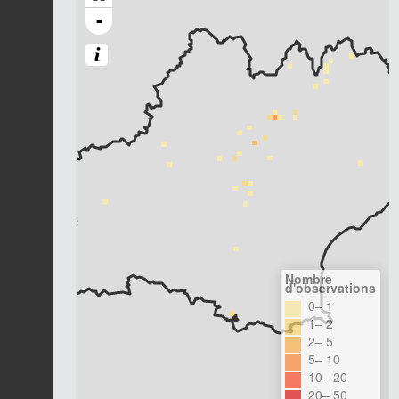
-
Nombre
d'observations
0– 1
1– 2
2– 5
5– 10
10– 20
20– 50