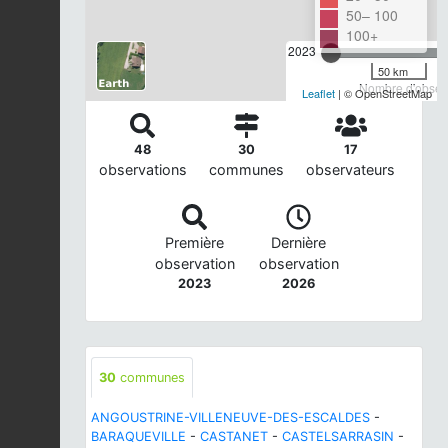
50– 100
100+
2023
50 km
Nombre d'observ
Leaflet
| © OpenStreetMap
48
30
17
observations
communes
observateurs
Première
Dernière
observation
observation
2023
2026
30
communes
ANGOUSTRINE-VILLENEUVE-DES-ESCALDES
-
BARAQUEVILLE
-
CASTANET
-
CASTELSARRASIN
-