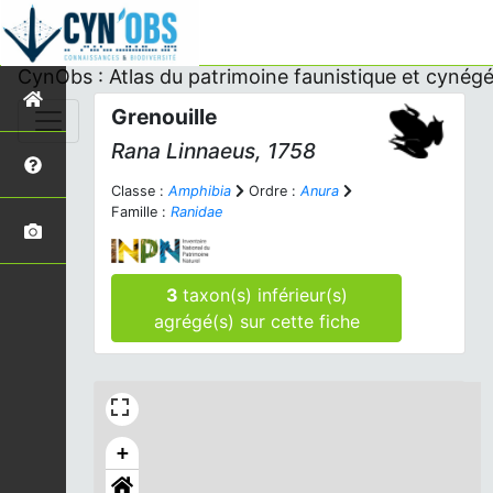
CynObs : Atlas du patrimoine faunistique et cynégé
Grenouille
Rana
Linnaeus, 1758
Classe :
Amphibia
Ordre :
Anura
Famille :
Ranidae
3
taxon(s) inférieur(s)
agrégé(s) sur cette fiche
+