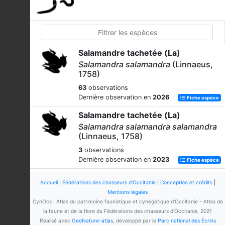
Salamandre tachetée (La)
Salamandra salamandra
(Linnaeus,
1758)
63
observations
Dernière observation en
2026
Fiche espèce
Salamandre tachetée (La)
Salamandra salamandra salamandra
(Linnaeus, 1758)
3
observations
Dernière observation en
2023
Fiche espèce
Triton marbré (Le)
Accueil
|
Fédérations des chasseurs d'Occitanie
|
Conception et crédits
|
Triturus marmoratus
(Latreille, 1800)
Mentions légales
CynObs : Atlas du patrimoine faunistique et cynégétique d'Occitanie - Atlas de
25
observations
la faune et de la flore du Fédérations des chasseurs d'Occitanie, 2021
Dernière observation en
2026
Fiche espèce
Réalisé avec
GeoNature-atlas
, développé par le
Parc national des Écrins