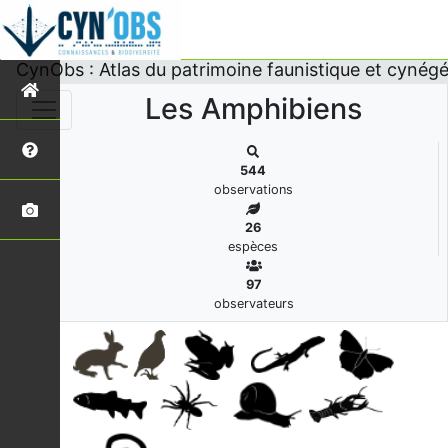
s
CynObs : Atlas du patrimoine faunistique et cynégé
Les Amphibiens
544
observations
26
espèces
97
observateurs