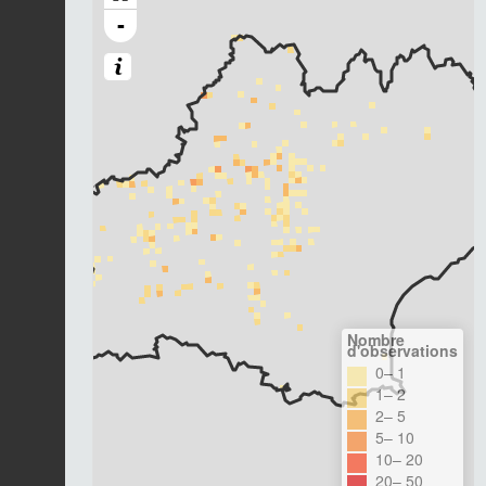
-
Nombre
d'observations
0– 1
1– 2
2– 5
5– 10
10– 20
20– 50