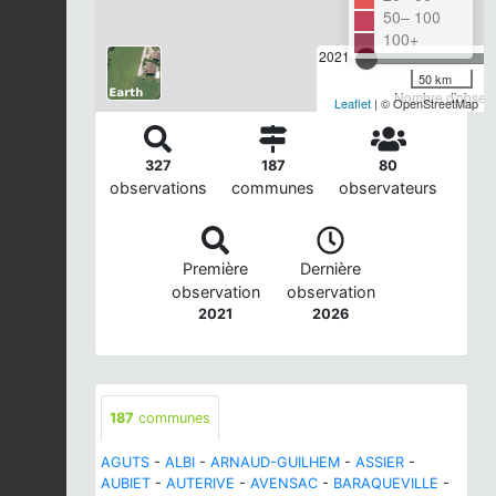
50– 100
100+
2021
50 km
Nombre d'observa
Leaflet
| © OpenStreetMap
327
187
80
observations
communes
observateurs
Première
Dernière
observation
observation
2021
2026
187
communes
AGUTS
-
ALBI
-
ARNAUD-GUILHEM
-
ASSIER
-
AUBIET
-
AUTERIVE
-
AVENSAC
-
BARAQUEVILLE
-