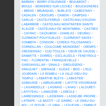
BARRAN
-
BARRY-D'ISLEMADE
-
BEAUMONT
-
BIOULE
-
BORDERES-SUR-L'ECHEZ
-
BOUCAGNERES
-
BRENS
-
BRUNIQUEL
-
BURLATS
-
CABESTANY
-
CADALEN
-
CADOURS
-
CAMON
-
CAMPSAS
-
CARLUS
-
CASTELFERRUS
-
CASTELNAU D'AUZAN
LABARRERE
-
CASTELNAU MONTRATIER-SAINTE
ALAUZIE
-
CASTELNAU-DE-MONTMIRAL
-
CASTRES
-
CAYRAC
-
CAZAUBON
-
CHARLAS
-
CIEURAC
-
CLERMONT-POUYGUILLES
-
CLERMONT-SAVES
-
COMBEFA
-
CONDOM
-
CORDES-TOLOSANNES
-
CORNEILLAN
-
COULOUME-MONDEBAT
-
CREMPS
-
CRESSENSAC
-
CUQ-TOULZA
-
CŒUR DE CAUSSE
-
DAMIATTE
-
DORRES
-
ESCLAUZELS
-
FENEYROLS
-
FIAC
-
FLORENTIN
-
FRANQUEVIELLE
-
GARGANVILLAR
-
GINALS
-
GIROUSSENS
-
GRAULHET
-
GRENADE
-
GUDAS
-
IBOS
-
L'ISLE-
JOURDAIN
-
LA ROMIEU
-
LA VILLE-DIEU-DU-
TEMPLE
-
LABARTHE-BLEYS
-
LABASTIDE-
GABAUSSE
-
LABRUGUIERE
-
LAFITTE-VIGORDANE
-
LAGARDIOLLE
-
LAGRAVE
-
LAHAS
-
LALOURET-
LAFFITEAU
-
LAMAZERE
-
LAREOLE
-
LARRESSINGLE
-
LASSERAN
-
LASSEUBE-PROPRE
-
LATRAPE
-
LE BASTIT
-
LE GARRIC
-
LE GRAU-DU-
ROI
-
LE SEGUR
-
LE VIBAL
-
LEGUEVIN
-
LEMPAUT