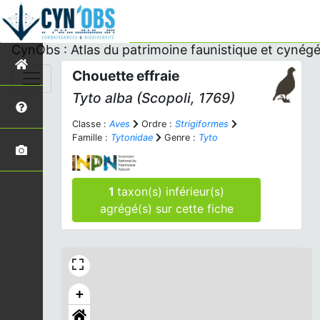
CynObs : Atlas du patrimoine faunistique et cynégé
Chouette effraie
Tyto alba
(Scopoli, 1769)
Classe :
Aves
Ordre :
Strigiformes
Famille :
Tytonidae
Genre :
Tyto
1
taxon(s) inférieur(s)
agrégé(s) sur cette fiche
+