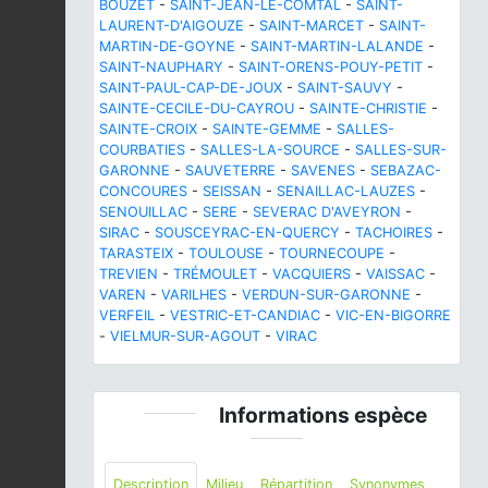
BOUZET
-
SAINT-JEAN-LE-COMTAL
-
SAINT-
LAURENT-D'AIGOUZE
-
SAINT-MARCET
-
SAINT-
MARTIN-DE-GOYNE
-
SAINT-MARTIN-LALANDE
-
SAINT-NAUPHARY
-
SAINT-ORENS-POUY-PETIT
-
SAINT-PAUL-CAP-DE-JOUX
-
SAINT-SAUVY
-
SAINTE-CECILE-DU-CAYROU
-
SAINTE-CHRISTIE
-
SAINTE-CROIX
-
SAINTE-GEMME
-
SALLES-
COURBATIES
-
SALLES-LA-SOURCE
-
SALLES-SUR-
GARONNE
-
SAUVETERRE
-
SAVENES
-
SEBAZAC-
CONCOURES
-
SEISSAN
-
SENAILLAC-LAUZES
-
SENOUILLAC
-
SERE
-
SEVERAC D'AVEYRON
-
SIRAC
-
SOUSCEYRAC-EN-QUERCY
-
TACHOIRES
-
TARASTEIX
-
TOULOUSE
-
TOURNECOUPE
-
TREVIEN
-
TRÉMOULET
-
VACQUIERS
-
VAISSAC
-
VAREN
-
VARILHES
-
VERDUN-SUR-GARONNE
-
VERFEIL
-
VESTRIC-ET-CANDIAC
-
VIC-EN-BIGORRE
-
VIELMUR-SUR-AGOUT
-
VIRAC
Informations espèce
Description
Milieu
Répartition
Synonymes