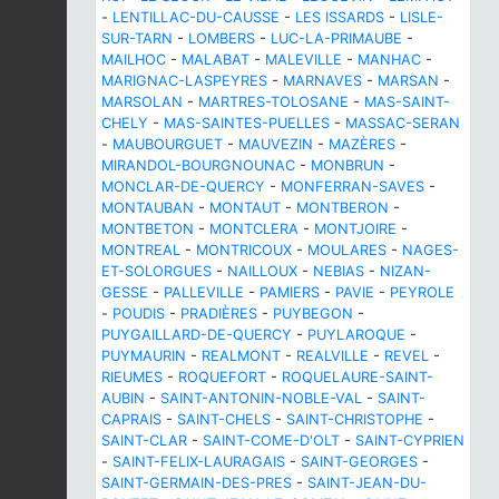
-
LENTILLAC-DU-CAUSSE
-
LES ISSARDS
-
LISLE-
SUR-TARN
-
LOMBERS
-
LUC-LA-PRIMAUBE
-
MAILHOC
-
MALABAT
-
MALEVILLE
-
MANHAC
-
MARIGNAC-LASPEYRES
-
MARNAVES
-
MARSAN
-
MARSOLAN
-
MARTRES-TOLOSANE
-
MAS-SAINT-
CHELY
-
MAS-SAINTES-PUELLES
-
MASSAC-SERAN
-
MAUBOURGUET
-
MAUVEZIN
-
MAZÈRES
-
MIRANDOL-BOURGNOUNAC
-
MONBRUN
-
MONCLAR-DE-QUERCY
-
MONFERRAN-SAVES
-
MONTAUBAN
-
MONTAUT
-
MONTBERON
-
MONTBETON
-
MONTCLERA
-
MONTJOIRE
-
MONTREAL
-
MONTRICOUX
-
MOULARES
-
NAGES-
ET-SOLORGUES
-
NAILLOUX
-
NEBIAS
-
NIZAN-
GESSE
-
PALLEVILLE
-
PAMIERS
-
PAVIE
-
PEYROLE
-
POUDIS
-
PRADIÈRES
-
PUYBEGON
-
PUYGAILLARD-DE-QUERCY
-
PUYLAROQUE
-
PUYMAURIN
-
REALMONT
-
REALVILLE
-
REVEL
-
RIEUMES
-
ROQUEFORT
-
ROQUELAURE-SAINT-
AUBIN
-
SAINT-ANTONIN-NOBLE-VAL
-
SAINT-
CAPRAIS
-
SAINT-CHELS
-
SAINT-CHRISTOPHE
-
SAINT-CLAR
-
SAINT-COME-D'OLT
-
SAINT-CYPRIEN
-
SAINT-FELIX-LAURAGAIS
-
SAINT-GEORGES
-
SAINT-GERMAIN-DES-PRES
-
SAINT-JEAN-DU-